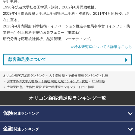
学）取得。
1996年筑波大学社会工学系・講師。2002年6月同助教授。
2008年4月慶應義塾大学理工学部管理工学科・准教授。2011年4月同教授、現
在に至る。
2023年4月内閣府 科学技術・イノベーション推進事務局参事官（インフラ・防
災担当）付上席科学技術政策フェロー（非常勤）
研究分野は応用統計解析、品質管理、マーケティング。
≫鈴木研究室についての詳細はこちら
顧客満足度について
オリコン顧客満足度ランキング
大学受験 塾・予備校 現役ランキング・比較
おすすめの大学受験 塾・予備校 現役 近畿ランキング・比較
2024年版
大学受験 塾・予備校 現役 近畿の兵庫県ランキング・口コミ情報
オリコン顧客満足度
ランキング一覧
保険
関連ランキング
金融
関連ランキング