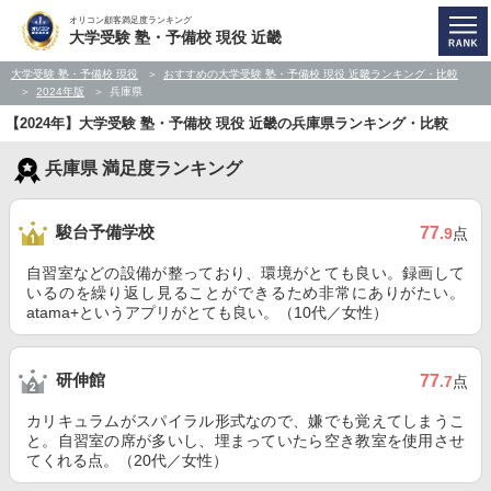
オリコン顧客満足度ランキング
大学受験 塾・予備校 現役 近畿
大学受験 塾・予備校 現役
おすすめの大学受験 塾・予備校 現役 近畿ランキング・比較
2024年版
兵庫県
【2024年】大学受験 塾・予備校 現役 近畿の兵庫県ランキング・比較
兵庫県 満足度ランキング
駿台予備学校
77
.9
点
自習室などの設備が整っており、環境がとても良い。録画して
いるのを繰り返し見ることができるため非常にありがたい。
atama+というアプリがとても良い。（10代／女性）
研伸館
77
.7
点
カリキュラムがスパイラル形式なので、嫌でも覚えてしまうこ
と。自習室の席が多いし、埋まっていたら空き教室を使用させ
てくれる点。（20代／女性）