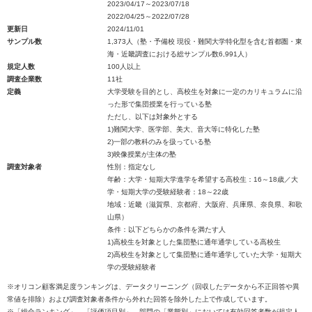
2023/04/17～2023/07/18
2022/04/25～2022/07/28
更新日
2024/11/01
サンプル数
1,373人（塾・予備校 現役・難関大学特化型を含む首都圏・東
海・近畿調査における総サンプル数6,991人）
規定人数
100人以上
調査企業数
11社
定義
大学受験を目的とし、高校生を対象に一定のカリキュラムに沿
った形で集団授業を行っている塾
ただし、以下は対象外とする
1)難関大学、医学部、美大、音大等に特化した塾
2)一部の教科のみを扱っている塾
3)映像授業が主体の塾
調査対象者
性別：指定なし
年齢：大学・短期大学進学を希望する高校生：16～18歳／大
学・短期大学の受験経験者：18～22歳
地域：近畿（滋賀県、京都府、大阪府、兵庫県、奈良県、和歌
山県）
条件：以下どちらかの条件を満たす人
1)高校生を対象とした集団塾に通年通学している高校生
2)高校生を対象として集団塾に通年通学していた大学・短期大
学の受験経験者
※オリコン顧客満足度ランキングは、データクリーニング（回収したデータから不正回答や異
常値を排除）および調査対象者条件から外れた回答を除外した上で作成しています。
※「総合ランキング」、「評価項目別」、部門の「業態別」においては有効回答者数が規定人