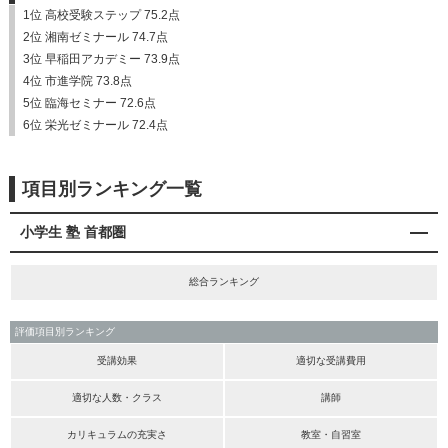
1位 高校受験ステップ 75.2点
2位 湘南ゼミナール 74.7点
3位 早稲田アカデミー 73.9点
4位 市進学院 73.8点
5位 臨海セミナー 72.6点
6位 栄光ゼミナール 72.4点
項目別ランキング一覧
小学生 塾 首都圏
総合ランキング
評価項目別ランキング
受講効果
適切な受講費用
適切な人数・クラス
講師
カリキュラムの充実さ
教室・自習室