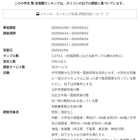
この小学生 塾 首都圏ランキングは、オリコンの以下の調査に基づいています。
ジャンル・ランキング定義 調査詳細について
事前調査
2025/01/09～2025/04/11
調査期間
2025/04/14～2025/08/01
2024/04/02～2024/06/24
2023/04/11～2023/06/28
更新日
2025/11/04
サンプル数
2,274人（全国調査における総サンプル数6,695人）
規定人数
100人以上
調査サービス数
33サービス
定義
中学受験や公立中高一貫校対策を目的とせず、小学生を対象
に一定のカリキュラムに沿った形で集団授業を行っている塾
ただし、以下は対象外とする
1)中学受験対策の塾
2)公立中高一貫校対策の塾
3)一部の教科のみを扱っている塾
4)映像授業が主体の塾
調査対象者
性別：指定なし
年齢：小学生の保護者：男性27～69歳 女性25～69歳／中学
生の保護者：男性32～69歳 女性30～69歳
地域：首都圏（埼玉県、千葉県、東京都、神奈川県）
条件：以下どちらかの条件を満たす人