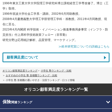
1996年東京工業大学大学院理工学研究科博士課程経営工学専攻修了。博士（工
学）取得。
1996年筑波大学社会工学系・講師。2002年6月同助教授。
2008年4月慶應義塾大学理工学部管理工学科・准教授。2011年4月同教授、現
在に至る。
2023年4月内閣府 科学技術・イノベーション推進事務局参事官（インフラ・防
災担当）付上席科学技術政策フェロー（非常勤）
研究分野は応用統計解析、品質管理、マーケティング。
≫鈴木研究室についての詳細はこちら
顧客満足度について
オリコン顧客満足度ランキング
小学生 塾ランキング・比較
おすすめの小学生 塾 首都圏ランキング・比較
小学生 塾 首都圏の通いやすさ・治安ランキング・口コミ情報
オリコン顧客満足度
ランキング一覧
保険
関連ランキング