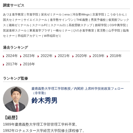
調査サービス
あづま進学教室 | 市進学院 | 栄光ゼミナール | ena | 河合塾Wings | 京葉学院 | こうゆうかん |
国大セミナー | サイエイスクール | 進学塾サインワン | THE義塾 | 秀英予備校 | 俊英館フレック
ス | 湘南ゼミナール | スクールFC | スクール21 | 高校受験ステップ | 創研学院 | CG中萬学院 |
筑波進研スクール | 東葛進学プラザ | 一橋セミナー | ひのき進学教室 | 茗渓塾 | 山手学院 | 臨海
セミナー | 早稲田アカデミー | W早稲田ゼミ
過去ランキング
2024年
2023年
2022年
2021年
2020年
2019年
2018年
2017年
2016年
ランキング監修
慶應義塾大学理工学部教授／内閣府 上席科学技術政策フェロー
（非常勤）
鈴木秀男
【経歴】
1989年慶應義塾大学理工学部管理工学科卒業。
1992年ロチェスター大学経営大学院修士課程修了。