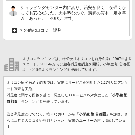
ショッピングセンター内にあり、治安が良く、夜遅くな
っても安心だった。大手塾なので、講師の質も一定水準
以上あった。（40代／男性）
その他の口コミ・評判
オリコンランキングは、株式会社オリコンを前身企業に1967年より
スタート。2006年からは顧客満足度調査を開始。小学生 塾 首都圏
は、2016年よりランキングを発表しています。
オリコン顧客満足度調査では、実際にサービスを利用した
2,274
人にアンケ
ート調査を実施。
満足度に関する回答を基に、調査した
33
サービスを対象にした「
小学生 塾
首都圏
」ランキングを発表しています。
総合満足度だけでなく、様々な切り口から「
小学生 塾 首都圏
」を評価。さ
らに回答者の口コミや評判といった、実際のユーザーの声も掲載していま
す。