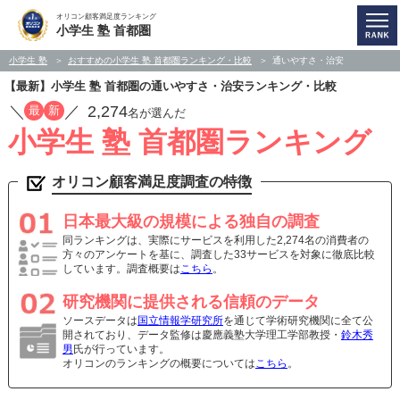
オリコン顧客満足度ランキング
小学生 塾 首都圏
小学生 塾
おすすめの小学生 塾 首都圏ランキング・比較
通いやすさ・治安
【最新】小学生 塾 首都圏の通いやすさ・治安ランキング・比較
／
／
2,274
最
新
名が選んだ
小学生 塾 首都圏ランキング
オリコン顧客満足度調査の特徴
日本最大級の規模による独自の調査
同ランキングは、実際にサービスを利用した2,274名の消費者の
方々のアンケートを基に、調査した33サービスを対象に徹底比較
しています。調査概要は
こちら
。
研究機関に提供される信頼のデータ
ソースデータは
国立情報学研究所
を通じて学術研究機関に全て公
開されており、データ監修は慶應義塾大学理工学部教授・
鈴木秀
男
氏が行っています。
オリコンのランキングの概要については
こちら
。