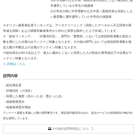
1)中学受験や公立中高一貫校対策を目的としない集団塾に通
年通学している小学生の保護者
2)小学生の時に中学受験や公立中高一貫校対策を目的としな
い集団塾に通年通学していた中学生の保護者
※オリコン顧客満足度ランキングは、データクリーニング（回収したデータから不正回答や異
常値を排除）および調査対象者条件から外れた回答を除外した上で作成しています。
※「総合ランキング」、「評価項目別」、部門の「業態別」においては有効回答者数が規定人
数を満たした企業のみランクイン対象となります。その他の部門においては有効回答者数が規
定人数の半数以上の企業がランクイン対象となります。
※総合得点が60.0点以上で、他人に薦めたくないと回答した人の割合が基準値以下の企業がラ
ンクイン対象となります。
≫ 詳細はこちら
設問内容
・総合満足度
・評価項目（小項目）
・利用した感想（良かった点・悪かった点）
・他者推奨意向
・他者推奨意向理由
アンケート調査を実施した際の質問事項です。満足度評価項目のほか、該当サービスの利用状況や検討内
容を質問しています。
その他の設問内容はこちら