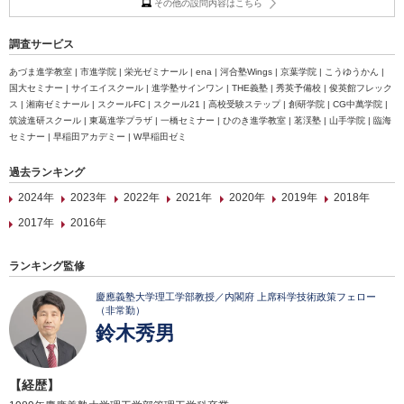
その他の設問内容はこちら
調査サービス
あづま進学教室 | 市進学院 | 栄光ゼミナール | ena | 河合塾Wings | 京葉学院 | こうゆうかん |
国大セミナー | サイエイスクール | 進学塾サインワン | THE義塾 | 秀英予備校 | 俊英館フレック
ス | 湘南ゼミナール | スクールFC | スクール21 | 高校受験ステップ | 創研学院 | CG中萬学院 |
筑波進研スクール | 東葛進学プラザ | 一橋セミナー | ひのき進学教室 | 茗渓塾 | 山手学院 | 臨海
セミナー | 早稲田アカデミー | W早稲田ゼミ
過去ランキング
2024年
2023年
2022年
2021年
2020年
2019年
2018年
2017年
2016年
ランキング監修
慶應義塾大学理工学部教授／内閣府 上席科学技術政策フェロー
（非常勤）
鈴木秀男
【経歴】