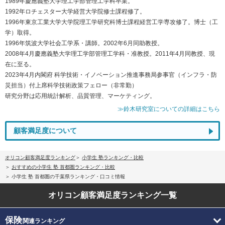
1989年慶應義塾大学理工学部管理工学科卒業。
1992年ロチェスター大学経営大学院修士課程修了。
1996年東京工業大学大学院理工学研究科博士課程経営工学専攻修了。博士（工
学）取得。
1996年筑波大学社会工学系・講師。2002年6月同助教授。
2008年4月慶應義塾大学理工学部管理工学科・准教授。2011年4月同教授、現
在に至る。
2023年4月内閣府 科学技術・イノベーション推進事務局参事官（インフラ・防
災担当）付上席科学技術政策フェロー（非常勤）
研究分野は応用統計解析、品質管理、マーケティング。
≫鈴木研究室についての詳細はこちら
顧客満足度について
オリコン顧客満足度ランキング
小学生 塾ランキング・比較
おすすめの小学生 塾 首都圏ランキング・比較
小学生 塾 首都圏の千葉県ランキング・口コミ情報
オリコン顧客満足度
ランキング一覧
保険
関連ランキング