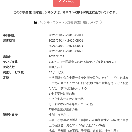
2,274
人
この小学生 塾 首都圏ランキングは、オリコンの以下の調査に基づいています。
ジャンル・ランキング定義 調査詳細について
事前調査
2025/01/09～2025/04/11
調査期間
2025/04/14～2025/08/01
2024/04/02～2024/06/24
2023/04/11～2023/06/28
更新日
2025/11/04
サンプル数
2,274人（全国調査における総サンプル数6,695人）
規定人数
100人以上
調査サービス数
33サービス
定義
中学受験や公立中高一貫校対策を目的とせず、小学生を対象
に一定のカリキュラムに沿った形で集団授業を行っている塾
ただし、以下は対象外とする
1)中学受験対策の塾
2)公立中高一貫校対策の塾
3)一部の教科のみを扱っている塾
4)映像授業が主体の塾
調査対象者
性別：指定なし
年齢：小学生の保護者：男性27～69歳 女性25～69歳／中学
生の保護者：男性32～69歳 女性30～69歳
地域：首都圏（埼玉県、千葉県、東京都、神奈川県）