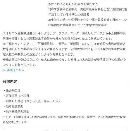
条件：以下どちらかの条件を満たす人
1)中学受験や公立中高一貫校対策を目的としない集団塾に通
年通学している小学生の保護者
2)小学生の時に中学受験や公立中高一貫校対策を目的としな
い集団塾に通年通学していた中学生の保護者
※オリコン顧客満足度ランキングは、データクリーニング（回収したデータから不正回答や異
常値を排除）および調査対象者条件から外れた回答を除外した上で作成しています。
※「総合ランキング」、「評価項目別」、部門の「業態別」においては有効回答者数が規定人
数を満たした企業のみランクイン対象となります。その他の部門においては有効回答者数が規
定人数の半数以上の企業がランクイン対象となります。
※総合得点が60.0点以上で、他人に薦めたくないと回答した人の割合が基準値以下の企業がラ
ンクイン対象となります。
≫ 詳細はこちら
設問内容
・総合満足度
・評価項目（小項目）
・利用した感想（良かった点・悪かった点）
・他者推奨意向
・他者推奨意向理由
アンケート調査を実施した際の質問事項です。満足度評価項目のほか、該当サービスの利用状況や検討内
容を質問しています。