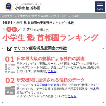
オリコン顧客満足度ランキング
小学生 塾 首都圏
小学生 塾
おすすめの小学生 塾 首都圏ランキング・比較
千葉県
【最新】小学生 塾 首都圏の千葉県ランキング・比較
／
／
2,274
最
新
名が選んだ
小学生 塾 首都圏ランキング
オリコン顧客満足度調査の特徴
日本最大級の規模による独自の調査
同ランキングは、実際にサービスを利用した2,274名の消費者の
方々のアンケートを基に、調査した33サービスを対象に徹底比較
しています。調査概要は
こちら
。
研究機関に提供される信頼のデータ
ソースデータは
国立情報学研究所
を通じて学術研究機関に全て公
開されており、データ監修は慶應義塾大学理工学部教授・
鈴木秀
男
氏が行っています。
オリコンのランキングの概要については
こちら
。