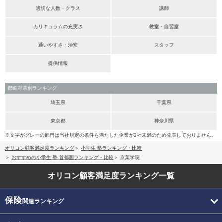
適切な人数・クラス
講師
カリキュラムの充実さ
教室・自習室
通いやすさ・治安
スタッフ
提供情報
都道府県別ランキング
埼玉県
千葉県
東京都
神奈川県
※文字がグレーの部門は当社規定の条件を満たした企業が2社未満のため発表しておりません。
オリコン顧客満足度ランキング
小学生 塾ランキング・比較
おすすめの小学生 塾 首都圏ランキング・比較
京葉学院
オリコン顧客満足度
ランキング一覧
保険
関連ランキング