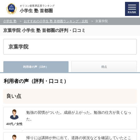
オリコン顧客満足度ランキング
小学生 塾 首都圏
小学生 塾
おすすめの小学生 塾 首都圏ランキング・比較
京葉学院
京葉学院
小学生 塾 首都圏の評判・口コミ
京葉学院
利用者の声（
15
）
得点
件
利用者の声（評判・口コミ）
良い点
勉強の習慣がついた。成績が上がった。勉強の仕方が良くなっ
た。
40代／女性
帰りには講師が外に出て、道路の状況などを確認していたとこ