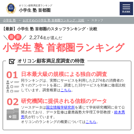
オリコン顧客満足度ランキング
小学生 塾 首都圏
小学生 塾
おすすめの小学生 塾 首都圏ランキング・比較
スタッフ
【最新】小学生 塾 首都圏のスタッフランキング・比較
／
／
2,274
最
新
名が選んだ
小学生 塾 首都圏ランキング
オリコン顧客満足度調査の特徴
日本最大級の規模による独自の調査
同ランキングは、実際にサービスを利用した2,274名の消費者の
方々のアンケートを基に、調査した33サービスを対象に徹底比較
しています。調査概要は
こちら
。
研究機関に提供される信頼のデータ
ソースデータは
国立情報学研究所
を通じて学術研究機関に全て公
開されており、データ監修は慶應義塾大学理工学部教授・
鈴木秀
男
氏が行っています。
オリコンのランキングの概要については
こちら
。