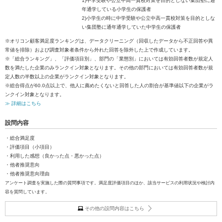
1)中学受験や公立中高一貫校対策を目的としない集団塾に通
年通学している小学生の保護者
2)小学生の時に中学受験や公立中高一貫校対策を目的としな
い集団塾に通年通学していた中学生の保護者
※オリコン顧客満足度ランキングは、データクリーニング（回収したデータから不正回答や異
常値を排除）および調査対象者条件から外れた回答を除外した上で作成しています。
※「総合ランキング」、「評価項目別」、部門の「業態別」においては有効回答者数が規定人
数を満たした企業のみランクイン対象となります。その他の部門においては有効回答者数が規
定人数の半数以上の企業がランクイン対象となります。
※総合得点が60.0点以上で、他人に薦めたくないと回答した人の割合が基準値以下の企業がラ
ンクイン対象となります。
≫ 詳細はこちら
設問内容
・総合満足度
・評価項目（小項目）
・利用した感想（良かった点・悪かった点）
・他者推奨意向
・他者推奨意向理由
アンケート調査を実施した際の質問事項です。満足度評価項目のほか、該当サービスの利用状況や検討内
容を質問しています。
その他の設問内容はこちら