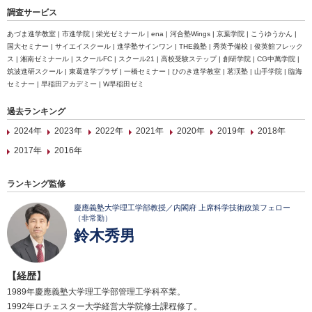
調査サービス
あづま進学教室 | 市進学院 | 栄光ゼミナール | ena | 河合塾Wings | 京葉学院 | こうゆうかん |
国大セミナー | サイエイスクール | 進学塾サインワン | THE義塾 | 秀英予備校 | 俊英館フレック
ス | 湘南ゼミナール | スクールFC | スクール21 | 高校受験ステップ | 創研学院 | CG中萬学院 |
筑波進研スクール | 東葛進学プラザ | 一橋セミナー | ひのき進学教室 | 茗渓塾 | 山手学院 | 臨海
セミナー | 早稲田アカデミー | W早稲田ゼミ
過去ランキング
2024年
2023年
2022年
2021年
2020年
2019年
2018年
2017年
2016年
ランキング監修
慶應義塾大学理工学部教授／内閣府 上席科学技術政策フェロー
（非常勤）
鈴木秀男
【経歴】
1989年慶應義塾大学理工学部管理工学科卒業。
1992年ロチェスター大学経営大学院修士課程修了。