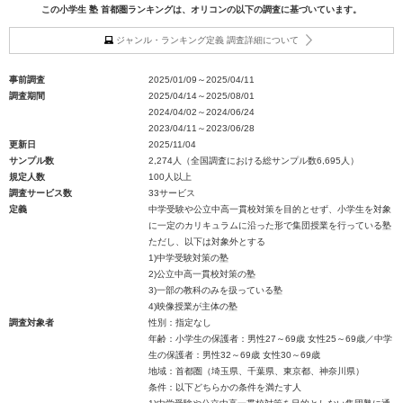
この小学生 塾 首都圏ランキングは、オリコンの以下の調査に基づいています。
ジャンル・ランキング定義 調査詳細について
事前調査
2025/01/09～2025/04/11
調査期間
2025/04/14～2025/08/01
2024/04/02～2024/06/24
2023/04/11～2023/06/28
更新日
2025/11/04
サンプル数
2,274人（全国調査における総サンプル数6,695人）
規定人数
100人以上
調査サービス数
33サービス
定義
中学受験や公立中高一貫校対策を目的とせず、小学生を対象
に一定のカリキュラムに沿った形で集団授業を行っている塾
ただし、以下は対象外とする
1)中学受験対策の塾
2)公立中高一貫校対策の塾
3)一部の教科のみを扱っている塾
4)映像授業が主体の塾
調査対象者
性別：指定なし
年齢：小学生の保護者：男性27～69歳 女性25～69歳／中学
生の保護者：男性32～69歳 女性30～69歳
地域：首都圏（埼玉県、千葉県、東京都、神奈川県）
条件：以下どちらかの条件を満たす人