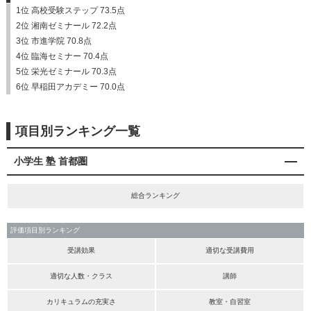
1位 高校受験ステップ 73.5点
2位 湘南ゼミナール 72.2点
3位 市進学院 70.8点
4位 臨海セミナー 70.4点
5位 栄光ゼミナール 70.3点
6位 早稲田アカデミー 70.0点
項目別ランキング一覧
小学生 塾 首都圏
総合ランキング
評価項目別ランキング
受講効果
適切な受講費用
適切な人数・クラス
講師
カリキュラムの充実さ
教室・自習室