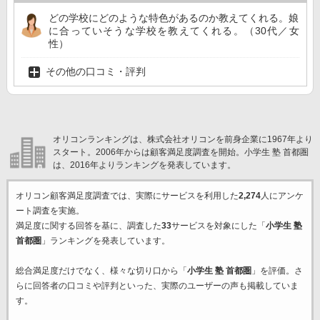
どの学校にどのような特色があるのか教えてくれる。娘
に合っていそうな学校を教えてくれる。（30代／女
性）
その他の口コミ・評判
オリコンランキングは、株式会社オリコンを前身企業に1967年より
スタート。2006年からは顧客満足度調査を開始。小学生 塾 首都圏
は、2016年よりランキングを発表しています。
オリコン顧客満足度調査では、実際にサービスを利用した
2,274
人にアンケ
ート調査を実施。
満足度に関する回答を基に、調査した
33
サービスを対象にした「
小学生 塾
首都圏
」ランキングを発表しています。
総合満足度だけでなく、様々な切り口から「
小学生 塾 首都圏
」を評価。さ
らに回答者の口コミや評判といった、実際のユーザーの声も掲載していま
す。