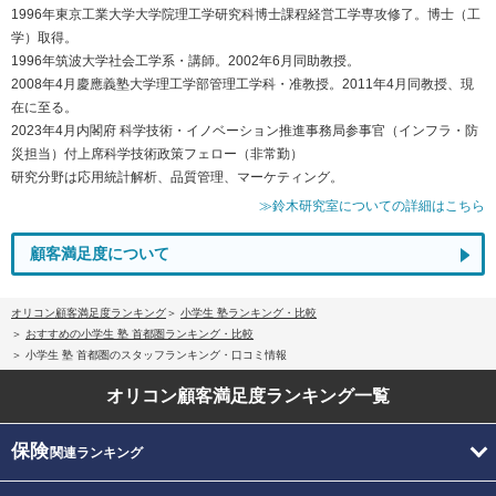
1996年東京工業大学大学院理工学研究科博士課程経営工学専攻修了。博士（工
学）取得。
1996年筑波大学社会工学系・講師。2002年6月同助教授。
2008年4月慶應義塾大学理工学部管理工学科・准教授。2011年4月同教授、現
在に至る。
2023年4月内閣府 科学技術・イノベーション推進事務局参事官（インフラ・防
災担当）付上席科学技術政策フェロー（非常勤）
研究分野は応用統計解析、品質管理、マーケティング。
≫鈴木研究室についての詳細はこちら
顧客満足度について
オリコン顧客満足度ランキング
小学生 塾ランキング・比較
おすすめの小学生 塾 首都圏ランキング・比較
小学生 塾 首都圏のスタッフランキング・口コミ情報
オリコン顧客満足度
ランキング一覧
保険
関連ランキング