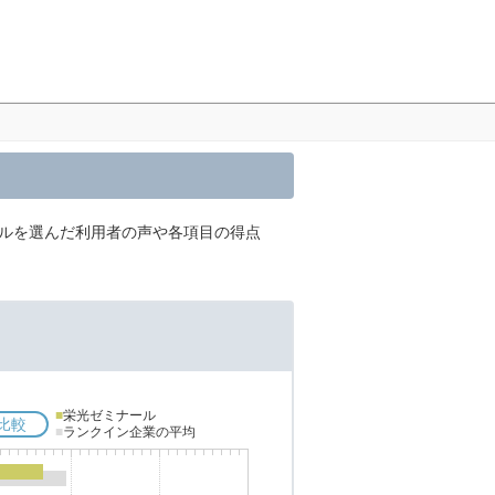
ールを選んだ利用者の声や各項目の得点
■
栄光ゼミナール
比較
■
ランクイン企業の平均