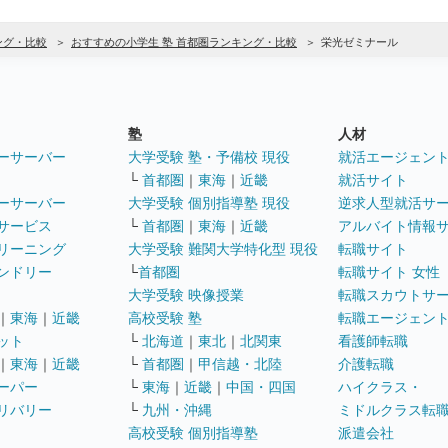
ング・比較
おすすめの小学生 塾 首都圏ランキング・比較
栄光ゼミナール
塾
人材
ーサーバー
大学受験 塾・予備校 現役
就活エージェン
└
首都圏
｜
東海
｜
近畿
就活サイト
ーサーバー
大学受験 個別指導塾 現役
逆求人型就活サ
サービス
└
首都圏
｜
東海
｜
近畿
アルバイト情報
リーニング
大学受験 難関大学特化型 現役
転職サイト
ンドリー
└
首都圏
転職サイト 女性
大学受験 映像授業
転職スカウトサ
｜
東海
｜
近畿
高校受験 塾
転職エージェン
ット
└
北海道
｜
東北
｜
北関東
看護師転職
｜
東海
｜
近畿
└
首都圏
｜
甲信越・北陸
介護転職
ーパー
└
東海
｜
近畿
｜
中国・四国
ハイクラス・
リバリー
└
九州・沖縄
ミドルクラス転
高校受験 個別指導塾
派遣会社