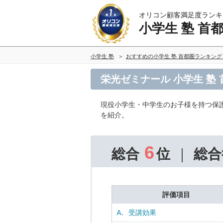
オリコン顧客満足度ランキ
小学生 塾 首
小学生 塾
おすすめの小学生 塾 首都圏ランキン
栄光ゼミナール 小学生 塾
現役小学生・中学生のお子様を持つ保
を紹介。
6
総合
位
総合
評価項目
A.
受講効果