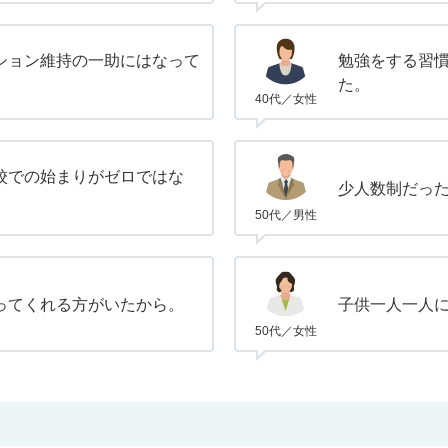
ション維持の一助にはなって
勉強をする習
た。
40代／女性
校での始まりがゼロではな
少人数制だっ
50代／男性
ってくれる方がいたから。
子供一人一人
50代／女性