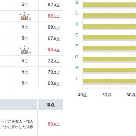
B
6
62
位
.4
点
C
68
.1
点
D
5
69
位
.1
点
E
6
67
位
.0
点
F
68
.4
点
G
6
72
位
.4
点
H
5
70
位
.3
点
I
5
68
位
.8
点
40点
50点
60点
得点
サービスを友人・知人
65
.8
点
コアから算出した得点