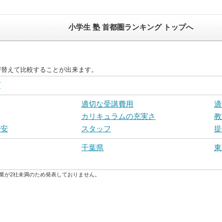
小学生 塾 首都圏ランキング トップへ
び替えて比較することが出来ます。
グ
適切な受講費用
適
カリキュラムの充実さ
教
治安
スタッフ
提
千葉県
東
業が2社未満のため発表しておりません。