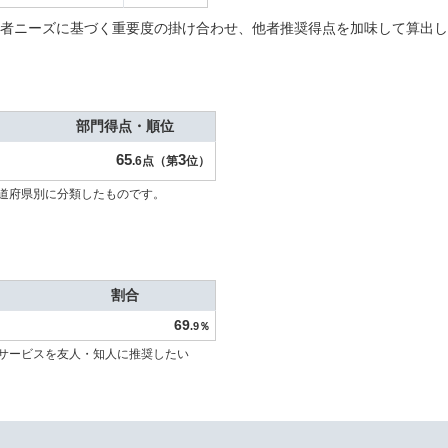
者ニーズに基づく重要度の掛け合わせ、他者推奨得点を加味して算出し
部門得点・順位
65
3
.6点（第
位）
道府県別に分類したものです。
割合
69
.9％
サービスを友人・知人に推奨したい