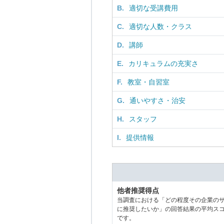
B.
適切な受講費用
C.
適切な人数・クラス
D.
講師
E.
カリキュラムの充実さ
F.
教室・自習室
G.
通いやすさ・治安
H.
スタッフ
I.
提供情報
他者推奨得点
当調査における「どの程度その企業の
に推奨したいか」の回答結果の平均ス
です。