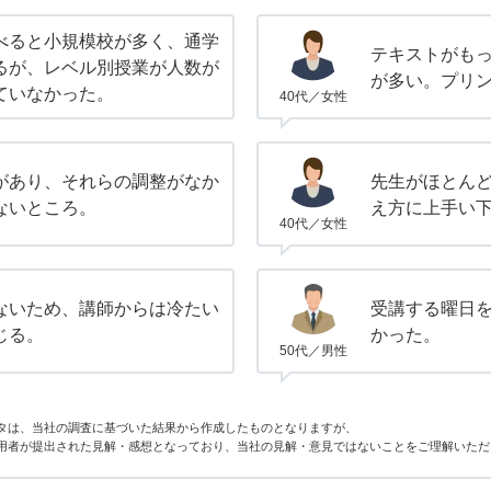
べると小規模校が多く、通学
テキストがも
るが、レベル別授業が人数が
が多い。プリ
ていなかった。
40代／女性
があり、それらの調整がなか
先生がほとん
ないところ。
え方に上手い
40代／女性
ないため、講師からは冷たい
受講する曜日
じる。
かった。
50代／男性
タは、当社の調査に基づいた結果から作成したものとなりますが、
用者が提出された見解・感想となっており、当社の見解・意見ではないことをご理解いただ