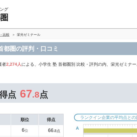
ング
都圏
グ・比較
栄光ゼミナール
 首都圏の評判・口コミ
護者
2,274人
による、小学生 塾 首都圏別 比較・評判の内、栄光ゼミナ
67
得点
.8
点
ランクイン企業の平均点との
順位
得点
A
6
66
位
.8
点