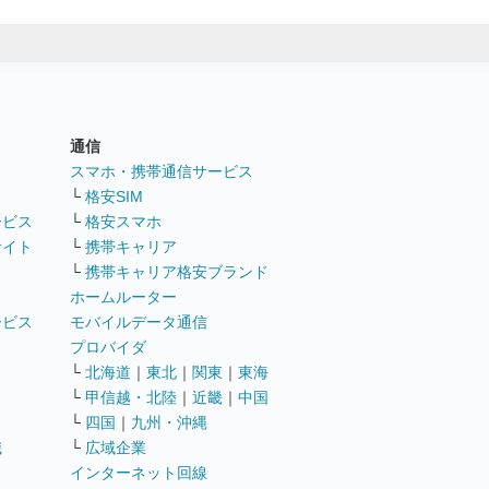
通信
ト
スマホ・携帯通信サービス
└
格安SIM
ービス
└
格安スマホ
サイト
└
携帯キャリア
└
携帯キャリア格安ブランド
ホームルーター
ービス
モバイルデータ通信
ト
プロバイダ
└
北海道
｜
東北
｜
関東
｜
東海
└
甲信越・北陸
｜
近畿
｜
中国
└
四国
｜
九州・沖縄
職
└
広域企業
インターネット回線