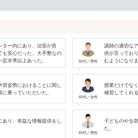
ンター内にあり、治安が良
講師の適切な
ても安心だった。大手塾なの
供が言ってお
一定水準以上あった。
むようになり
50代／男性
学習姿勢におけることに関し
授業だけでな
談に乗っていただいた。
補習してくれ
40代／女性
にあり、有益な情報提供をし
子どものやる
た。
40代／男性