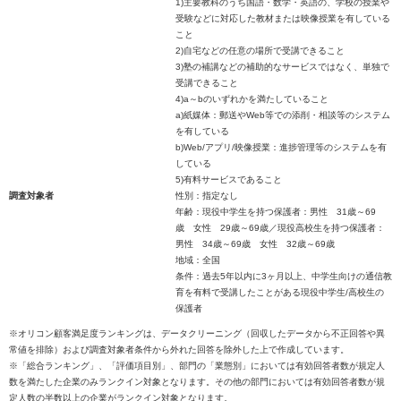
1)主要教科のうち国語・数学・英語の、学校の授業や
受験などに対応した教材または映像授業を有している
こと
2)自宅などの任意の場所で受講できること
3)塾の補講などの補助的なサービスではなく、単独で
受講できること
4)a～bのいずれかを満たしていること
a)紙媒体：郵送やWeb等での添削・相談等のシステム
を有している
b)Web/アプリ/映像授業：進捗管理等のシステムを有
している
5)有料サービスであること
調査対象者
性別：指定なし
年齢：現役中学生を持つ保護者：男性 31歳～69
歳 女性 29歳～69歳／現役高校生を持つ保護者：
男性 34歳～69歳 女性 32歳～69歳
地域：全国
条件：過去5年以内に3ヶ月以上、中学生向けの通信教
育を有料で受講したことがある現役中学生/高校生の
保護者
※オリコン顧客満足度ランキングは、データクリーニング（回収したデータから不正回答や異
常値を排除）および調査対象者条件から外れた回答を除外した上で作成しています。
※「総合ランキング」、「評価項目別」、部門の「業態別」においては有効回答者数が規定人
数を満たした企業のみランクイン対象となります。その他の部門においては有効回答者数が規
定人数の半数以上の企業がランクイン対象となります。