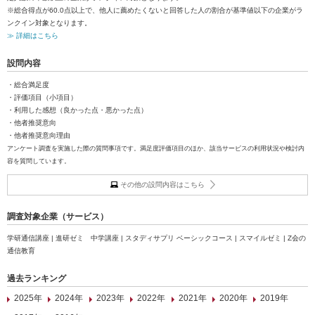
※総合得点が60.0点以上で、他人に薦めたくないと回答した人の割合が基準値以下の企業がラ
ンクイン対象となります。
≫ 詳細はこちら
設問内容
・総合満足度
・評価項目（小項目）
・利用した感想（良かった点・悪かった点）
・他者推奨意向
・他者推奨意向理由
アンケート調査を実施した際の質問事項です。満足度評価項目のほか、該当サービスの利用状況や検討内
容を質問しています。
その他の設問内容はこちら
調査対象企業（サービス）
学研通信講座 | 進研ゼミ 中学講座 | スタディサプリ ベーシックコース | スマイルゼミ | Z会の
通信教育
過去ランキング
2025年
2024年
2023年
2022年
2021年
2020年
2019年