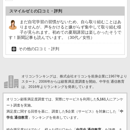
スマイルゼミの口コミ・評判
まだ自宅学習の習慣がないため、自ら取り組むことはあ
りませんが、声をかけると嫌がらず集中して取り組む様
子が見られます。初めての夏期講習は楽しかったそうで
す！新聞記事も読んでいます。（30代／女性）
その他の口コミ・評判
オリコンランキングは、株式会社オリコンを前身企業に1967年より
スタート。2006年からは顧客満足度調査を開始。中学生 通信教育
は、2016年よりランキングを発表しています。
オリコン顧客満足度調査では、実際にサービスを利用した
5,161
人にアンケ
ート調査を実施。
満足度に関する回答を基に、調査した
5
企業（サービス）を対象にした「
中
学生 通信教育
」ランキングを発表しています。
総合満足度だけでなく、様々な切り口から「
中学生 通信教育
」を評価。さ