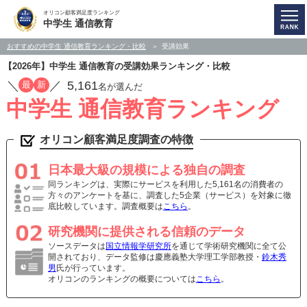
オリコン顧客満足度ランキング
中学生 通信教育
おすすめの中学生 通信教育ランキング・比較
受講効果
【2026年】中学生 通信教育の受講効果ランキング・比較
／
／
5,161
最
新
名が選んだ
中学生 通信教育ランキング
オリコン顧客満足度調査の特徴
日本最大級の規模による独自の調査
同ランキングは、実際にサービスを利用した5,161名の消費者の
方々のアンケートを基に、調査した5企業（サービス）を対象に徹
底比較しています。調査概要は
こちら
。
研究機関に提供される信頼のデータ
ソースデータは
国立情報学研究所
を通じて学術研究機関に全て公
開されており、データ監修は慶應義塾大学理工学部教授・
鈴木秀
男
氏が行っています。
オリコンのランキングの概要については
こちら
。