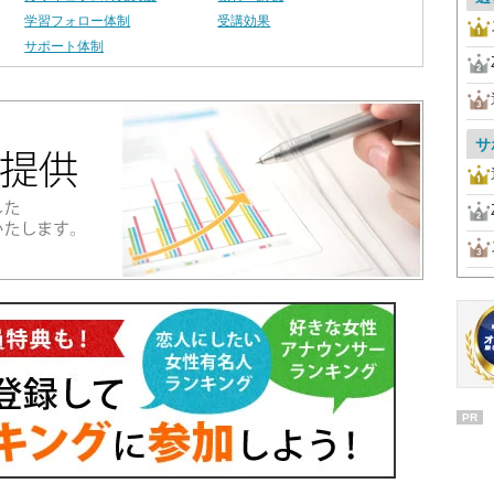
学習フォロー体制
受講効果
サポート体制
サ
PR