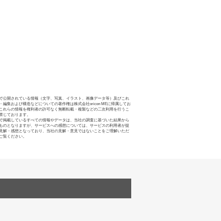
で公開されている情報（文字、写真、イラスト、画像データ等）及びこれ
・編集および構造などについての著作権は株式会社oricon MEに帰属してお
これらの情報を権利者の許可なく無断転載・複製などの二次利用を行うこ
禁じております。
で掲載しているすべての情報やデータは、当社の調査に基づいた結果から
ものとなりますが、サービスへの感想については、サービスの利用者が提
見解・感想となっており、当社の見解・意見ではないことをご理解いただ
ご覧ください。