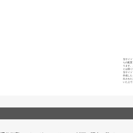
当サイト
らの配置
ります。
とは固く
当サイト
作成した
出された
いた上で