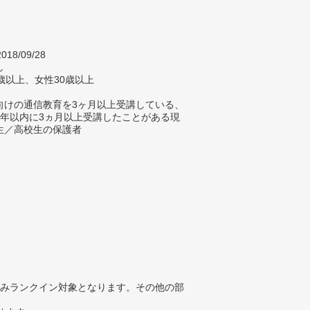
018/09/28
し
歳以上、女性30歳以上
向けの通信教育を3ヶ月以上受講している、
3年以内に3ヵ月以上受講したことがある現
生／高校生の保護者
みランクイン対象となります。その他の部