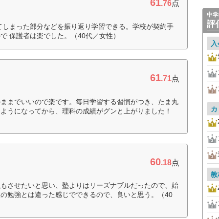
61
.76
点
中学
評
てしまった部分などを振り返り学習できる。学校が契約手
で 保護者は楽でした。（40代／女性）
入
61
.71
点
のままでいいので楽です。毎日学習する習慣がつき、たま丸
カ
るようになってから、理科の成績がグンと上がりました！
60
.18
点
教
強もさせたいと思い、塾よりはリーズナブルだったので、始
の勉強とは違った感じでできるので、良いと思う。（40