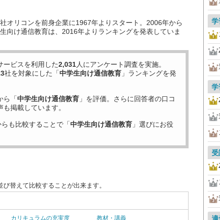
学
オリコンを前身企業に1967年よりスタート。2006年から
生向け通信教育は、2016年よりランキングを発表していま
サービスを利用した
2,031
人にアンケート調査を実施。
13
社を対象にした「
中学生向け通信教育
」ランキングを発
学
から「
中学生向け通信教育
」を評価。さらに回答者の口コ
声も掲載しています。
からも比較することで「
中学生向け通信教育
」選びにお役
受
並び替えて比較することが出来ます。
カリキュラムの充実度
教材・講義
適