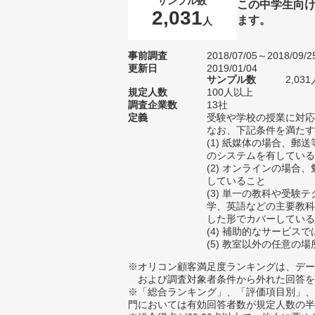
サンプル数
この中学生向
2,031
ます。
人
事前調査
2018/07/05～2018/09/2
更新日
2019/01/04
サンプル数
2,0
規定人数
100人以上
調査企業数
13社
定義
受験や学校の授業に対応
なお、下記条件を満たす
(1) 紙媒体の場合、郵
のシステムを有している
(2) オンラインの場合
していること
(3) 単一の教科や受験
学、英語などの主要教科
した形でカバーしている
(4) 補助的なサービス
(5) 教室以外の任意の
※オリコン顧客満足度ランキングは、デー
および調査対象者条件から外れた回答を
※「総合ランキング」、「評価項目別」、
門においては有効回答者数が規定人数の半