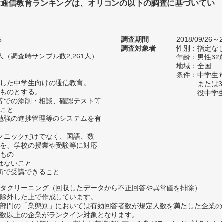
け通信教育ランキングは、オリコンの以下の調査に基づいてい
5
調査期間
2018/09/26～2
調査対象者
性別：指定な
31人（調査時サンプル数2,261人）
年齢：男性32
地域：全国
条件：中学生
した中学生向けの通信教育。
または
ものとする。
役中学
送等での添削・相談、確認テスト等
こと
、勉強の進捗管理等のシステムを有
テクニックだけでなく、国語、数
を、学校の授業や受験等に対応
もの
ではないこと
場所で受講できること
タクリーニング（回収したデータから不正回答や異常値を排除）
除外した上で作成しています。
部門の「業態別」においては有効回答者数が規定人数を満たした企業の
数以上の企業がランクイン対象となります。