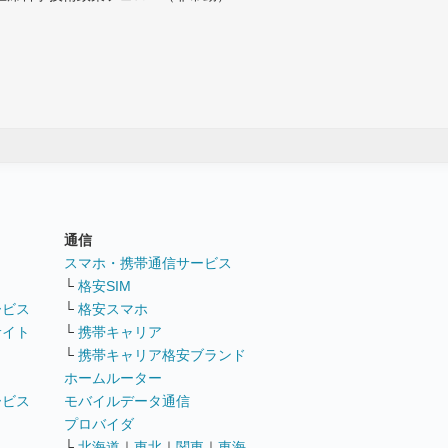
通信
ト
スマホ・携帯通信サービス
└
格安SIM
ービス
└
格安スマホ
サイト
└
携帯キャリア
└
携帯キャリア格安ブランド
ホームルーター
ービス
モバイルデータ通信
ト
プロバイダ
└
北海道
｜
東北
｜
関東
｜
東海