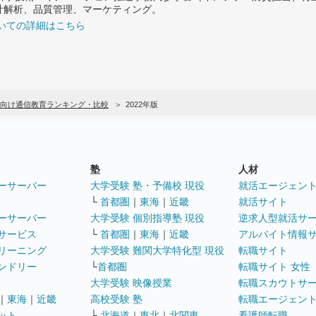
計解析、品質管理、マーケティング。
いての詳細はこちら
向け通信教育ランキング・比較
2022年版
塾
人材
ーサーバー
大学受験 塾・予備校 現役
就活エージェン
└
首都圏
｜
東海
｜
近畿
就活サイト
ーサーバー
大学受験 個別指導塾 現役
逆求人型就活サ
サービス
└
首都圏
｜
東海
｜
近畿
アルバイト情報
リーニング
大学受験 難関大学特化型 現役
転職サイト
ンドリー
└
首都圏
転職サイト 女性
大学受験 映像授業
転職スカウトサ
｜
東海
｜
近畿
高校受験 塾
転職エージェン
ット
└
北海道
｜
東北
｜
北関東
看護師転職