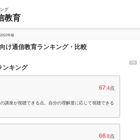
ング
信教育
2022年版
生向け通信教育ランキング・比較
PR
ランキング
67
.4
点
年の講座が視聴できる点。自分の理解度に応じて視聴できる
66
.8
点