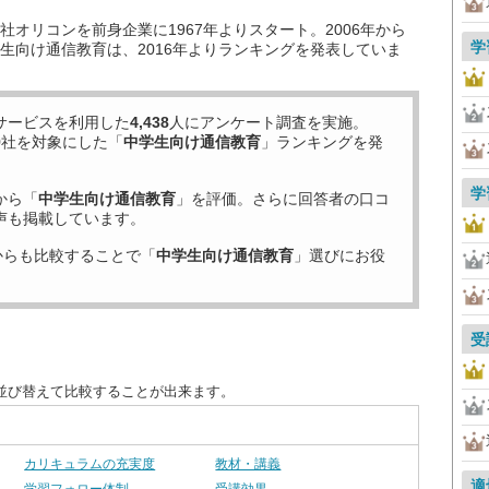
オリコンを前身企業に1967年よりスタート。2006年から
学
生向け通信教育は、2016年よりランキングを発表していま
サービスを利用した
4,438
人にアンケート調査を実施。
9
社を対象にした「
中学生向け通信教育
」ランキングを発
学
から「
中学生向け通信教育
」を評価。さらに回答者の口コ
声も掲載しています。
からも比較することで「
中学生向け通信教育
」選びにお役
受
並び替えて比較することが出来ます。
カリキュラムの充実度
教材・講義
適