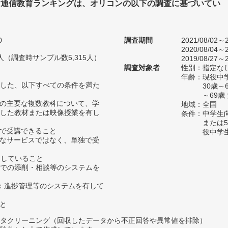
け通信教育ランキングは、オリコンの以下の調査に基づいてい
0
調査期間
2021/08/02～2
2020/08/04～2
38人（調査時サンプル数5,315人）
2019/08/27～2
調査対象者
性別：指定な
年齢：現役中学
した、以下すべての条件を満た
30歳
～69歳
どの主要な複数教科について、学
地域：全国
した教材または映像授業を有し
条件：中学生
または
所で受講できること
役中学
的なサービスではなく、単独で受
たしていること
b等での添削・相談等のシステムを
授業：進捗管理等のシステムを有して
こと
タクリーニング（回収したデータから不正回答や異常値を排除）