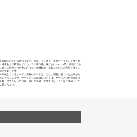
で公開されている情報（文字、写真、イラスト、画像データ等）及びこれ
・編集および構造などについての著作権は株式会社oricon MEに帰属してお
これらの情報を権利者の許可なく無断転載・複製などの二次利用を行うこ
禁じております。
で掲載しているすべての情報やデータは、当社の調査に基づいた結果から
ものとなりますが、サービスへの感想については、サービスの利用者が提
見解・感想となっており、当社の見解・意見ではないことをご理解いただ
ご覧ください。