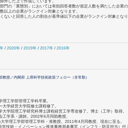
除外した上で作成しています。
部門の「業態別」においては有効回答者数が規定人数を満たした企業の
数以上の企業がランクイン対象となります。
めたくないと回答した人の割合が基準値以下の企業がランクイン対象とな
1年
/
2020年
/
2019年
/
2017年
/
2016年
部教授／内閣府 上席科学技術政策フェロー（非常勤）
大学理工学部管理工学科卒業。
ター大学経営大学院修士課程修了。
大学大学院理工学研究科博士課程経営工学専攻修了。博士（工学）取得。
社会工学系・講師。2002年6月同助教授。
義塾大学理工学部管理工学科・准教授。2011年4月同教授、現在に至る。
府 科学技術・イノベーション推進事務局参事官（インフラ・防災担当）