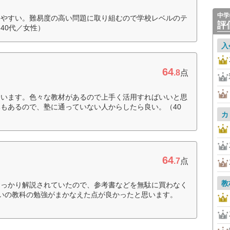
中学
りやすい。難易度の高い問題に取り組むので学校レベルのテ
評
40代／女性）
入
64
.8
点
ています。色々な教材があるので上手く活用すればいいと思
もあるので、塾に通っていない人からしたら良い。（40
カ
64
.7
点
教
しっかり解説されていたので、参考書などを無駄に買わなく
いの教科の勉強がまかなえた点が良かったと思います。