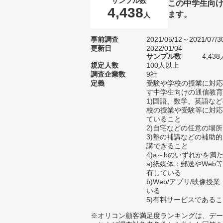
サンプル数
この中学生向
4,438
ます。
人
事前調査
2021/05/12～2021/07/3
更新日
2022/01/04
サンプル数
4,4
規定人数
100人以上
調査企業数
9社
定義
受験や学校の授業に対応
す中学生向けの通信教育
1)国語、数学、英語な
校の授業や受験等に対応
ていること
2)自宅などの任意の場
3)塾の補講などの補助
講できること
4)a～bのいずれかを満
a)紙媒体：郵送やWe
有している
b)Web/アプリ/映像
いる
5)有料サービスである
※オリコン顧客満足度ランキングは、デー