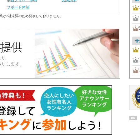
学習フォロー体制
受講効果
サポート体制
業が2社未満のため発表しておりません。
サ
PR