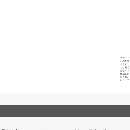
当サイト
らの配置
ります。
とは固く
当サイト
作成した
出された
いた上で