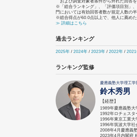
および調査対象者条件から外れた回答を
※「総合ランキング」、「評価項目別」、
門においては有効回答者数が規定人数の半
※総合得点が60.0点以上で、他人に薦
≫ 詳細はこちら
過去ランキング
2025年
/
2024年
/
2023年
/
2022年
/
202
ランキング監修
慶應義塾大学理工学
鈴木秀男
【経歴】
1989年慶應義塾
1992年ロチェス
1996年東京工業
1996年筑波大学
2008年4月慶應
2023年4月内閣