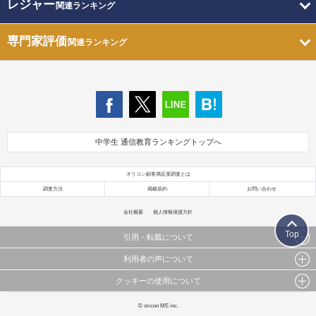
レジャー
関連ランキング
専門家評価
関連ランキング
中学生 通信教育ランキングトップへ
オリコン顧客満足度調査とは
調査方法
掲載規約
お問い合わせ
会社概要
個人情報保護方針
Top
引用・転載について
利用者の声について
当サイトで公開されている情報（文字、写真、イラスト、画像データ等）及びこれらの配置・
編集および構造などについての著作権は株式会社oricon MEに帰属しております。
クッキーの使用について
当サイトに掲載している内容はすべてサービスの利用者が提出された見解・感想です。
これらの情報を権利者の許可なく無断転載・複製などの二次利用を行うことは固く禁じており
弊社が内容について正確性を含め一切保証するものではありません。
ます。
このサイトでは Cookie を使用して、ユーザーに合わせたコンテンツや広告の表示、ソーシャル
© oricon ME inc.
弊社の見解・ 意見ではないことをご理解いただいた上でご覧ください。