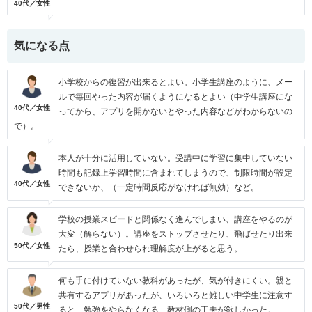
40代／女性
気になる点
小学校からの復習が出来るとよい。小学生講座のように、メー
ルで毎回やった内容が届くようになるとよい（中学生講座にな
40代／女性
ってから、アプリを開かないとやった内容などがわからないの
で）。
本人が十分に活用していない。受講中に学習に集中していない
時間も記録上学習時間に含まれてしまうので、制限時間が設定
40代／女性
できないか、（一定時間反応がなければ無効）など。
学校の授業スピードと関係なく進んでしまい、講座をやるのが
大変（解らない）。講座をストップさせたり、飛ばせたり出来
50代／女性
たら、授業と合わせられ理解度が上がると思う。
何も手に付けていない教科があったが、気が付きにくい。親と
共有するアプリがあったが、いろいろと難しい中学生に注意す
50代／男性
ると、勉強をやらなくなる、教材側の工夫が欲しかった。