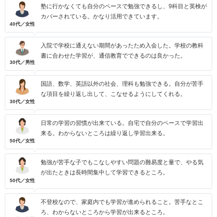
塾に行かなくても自分のペースで勉強できるし、9科目と英検が
カバーされている。かなり活用できています。
40代／女性
入院で学校に通えない期間があったため入会した。学校の教科
書に合わせた学習が、通信教育でできるのは良かった。
30代／男性
国語、数学、英語以外の社会、理科も勉強できる。自分が苦手
な項目を繰り返し出して、こなせるようにしてくれる。
30代／女性
日常の学習の習慣が出来ている。自宅で自分のペースで学習出
来る。わからないところは繰り返し学習出来る。
50代／女性
勉強が苦手な子でもこなしやすい問題の難易度と量で、やる気
が出たときは長時間集中して学習できるところ。
50代／女性
不登校なので、家庭内でも学習が進められること。苦手なとこ
ろ、わからないところから学習が出来るところ。