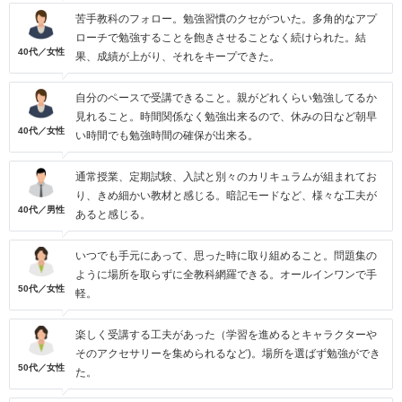
苦手教科のフォロー。勉強習慣のクセがついた。多角的なアプ
ローチで勉強することを飽きさせることなく続けられた。結
40代／女性
果、成績が上がり、それをキープできた。
自分のペースで受講できること。親がどれくらい勉強してるか
見れること。時間関係なく勉強出来るので、休みの日など朝早
40代／女性
い時間でも勉強時間の確保が出来る。
通常授業、定期試験、入試と別々のカリキュラムが組まれてお
り、きめ細かい教材と感じる。暗記モードなど、様々な工夫が
40代／男性
あると感じる。
いつでも手元にあって、思った時に取り組めること。問題集の
ように場所を取らずに全教科網羅できる。オールインワンで手
50代／女性
軽。
楽しく受講する工夫があった（学習を進めるとキャラクターや
そのアクセサリーを集められるなど)。場所を選ばず勉強ができ
50代／女性
た。