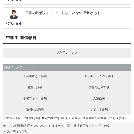
子供の理解力にフィットしていない授業がある。
40代／女性
中学生 通信教育
総合ランキング
評価項目別ランキング
入会手続き・特典
カリキュラムの充実さ
教材・講義
学習のしやすさ
学習フォロー体制
受講効果
適切な受講料
サポート体制
※文字がグレーの部門は当社規定の条件を満たした企業が2社未満のため発表しておりません。
オリコン顧客満足度ランキング
おすすめの中学生 通信教育ランキング・比較
スタディサプリ