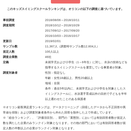
このキッズスイミングスクールランキングは、オリコンの以下の調査に基づいています。
事前調査
2018/08/06～2018/10/11
調査期間
2018/10/12～2018/10/29
2017/09/12～2017/09/20
2016/10/03～2016/10/17
更新日
2019/02/01
サンプル数
11,367人（調査時サンプル数12,604人）
規定人数
100人以上
調査企業数
46社
定義
未就学児および小学生（1～6年生）に対し、水泳の技術などを
指導するスイミングスクールを運営している事業者が対象。
調査対象者
性別：指定なし
年齢：女性18歳以上、男性20歳以上
地域：全国
条件：過去5年以内に、未就学児および小学生を対象としたス
イミングスクールに、水泳選手育成以外の目的で子どもを半年
以上通わせたことのある保護者
※オリコン顧客満足度ランキングは、データクリーニング（回収したデータから不正回答や異
常値を排除）および調査対象者条件から外れた回答を除外した上で作成しています。
※「総合ランキング」、「評価項目別」、部門の「業態別」においては有効回答者数が規定人
数を満たした企業のみランクイン対象となります。その他の部門においては有効回答者数が規
定人数の半数以上の企業がランクイン対象となります。