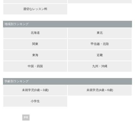
適切なレッスン料
地域別ランキング
北海道
東北
関東
甲信越・北陸
東海
近畿
中国・四国
九州・沖縄
学齢別ランキング
未就学児(0歳～3歳)
未就学児(4歳～6歳)
小学生
PR