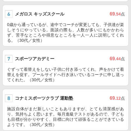
メガロス キッズスクール
69
.54
点
0歳から通っているが、途中でコーチが変更しても、子供達が楽
しそうにやっている。面談の際も、人数が多いにもかかわら
ず、苦手なところや得意なところを一人一人に説明してくれ
る。（30代／女性）
スポーツアカデミー
69
.44
点
ぐずって着替えをしない子供に付き添ってくれ、声をかけて着
替えを促す。プールサイドへ行き泳いでいるコーチに申し送っ
てくれた。（30代／女性）
コナミスポーツクラブ 運動塾
69
.12
点
施設自体がまだ新しいこともありますが、とても清潔感があ
り、気持ちよく思います。毎月進級テストがあるので、子ども
も目標が分かりやすく、目標に向けて頑張ることができている
ようです。（30代／女性）