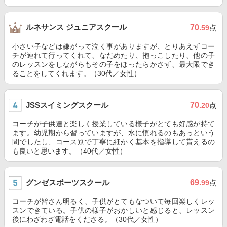
ルネサンス ジュニアスクール
70
.59
点
小さい子などは嫌がって泣く事がありますが、とりあえずコー
チが連れて行ってくれて、なだめたり、抱っこしたり、他の子
のレッスンをしながらもその子をほったらかさず、最大限でき
ることをしてくれます。（30代／女性）
JSSスイミングスクール
70
.20
点
コーチが子供達と楽しく授業している様子がとても好感が持て
ます。幼児期から習っていますが、水に慣れるのもあっという
間でしたし、コース別で丁寧に細かく基本を指導して貰えるの
も良いと思います。（40代／女性）
グンゼスポーツスクール
69
.99
点
コーチが皆さん明るく、子供がとてもなついて毎回楽しくレッ
スンできている。子供の様子がおかしいと感じると、レッスン
後にわざわざ電話をくださる。（30代／女性）