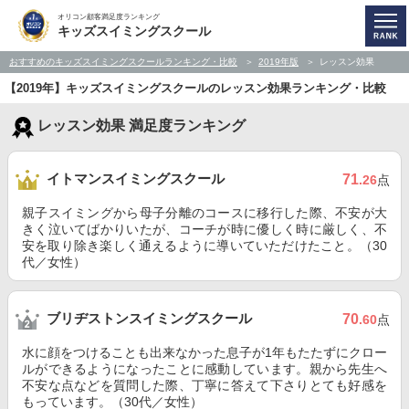
オリコン顧客満足度ランキング
キッズスイミングスクール
おすすめのキッズスイミングスクールランキング・比較
2019年版
レッスン効果
【2019年】キッズスイミングスクールのレッスン効果ランキング・比較
レッスン効果 満足度ランキング
イトマンスイミングスクール
71
.26
点
親子スイミングから母子分離のコースに移行した際、不安が大
きく泣いてばかりいたが、コーチが時に優しく時に厳しく、不
安を取り除き楽しく通えるように導いていただけたこと。（30
代／女性）
ブリヂストンスイミングスクール
70
.60
点
水に顔をつけることも出来なかった息子が1年もたたずにクロー
ルができるようになったことに感動しています。親から先生へ
不安な点などを質問した際、丁寧に答えて下さりとても好感を
もっています。（30代／女性）