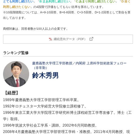
とても利用し続けたい
」「
B:まあ利用し続けたい
」「
C:あまり利用し続けたくない
」「
D:全く
利用し続けたくない
」の4段階で評価をしてもらい比率を算出しています。
※10段階聴取については、A=9-10回答、B=6-8回答、C=3-5回答、D=1-2回答として割合を算
出しております。
商標対象は、回答者数が100人以上の企業です。
継続意向データ（PDF）
ランキング監修
慶應義塾大学理工学部教授／内閣府 上席科学技術政策フェロー
（非常勤）
鈴木秀男
【経歴】
1989年慶應義塾大学理工学部管理工学科卒業。
1992年ロチェスター大学経営大学院修士課程修了。
1996年東京工業大学大学院理工学研究科博士課程経営工学専攻修了。博士（工
学）取得。
1996年筑波大学社会工学系・講師。2002年6月同助教授。
2008年4月慶應義塾大学理工学部管理工学科・准教授。2011年4月同教授、現