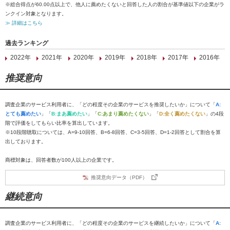
※総合得点が60.00点以上で、他人に薦めたくないと回答した人の割合が基準値以下の企業がラ
ンクイン対象となります。
≫ 詳細はこちら
過去ランキング
2022年
2021年
2020年
2019年
2018年
2017年
2016年
推奨意向
調査企業のサービス利用者に、「どの程度その企業のサービスを推奨したいか」について「
A:
とても薦めたい
」「
B:まあ薦めたい
」「
C:あまり薦めたくない
」「
D:全く薦めたくない
」の4段
階で評価をしてもらい比率を算出しています。
※10段階聴取については、A=9-10回答、B=6-8回答、C=3-5回答、D=1-2回答として割合を算
出しております。
商標対象は、回答者数が100人以上の企業です。
推奨意向データ（PDF）
継続意向
調査企業のサービス利用者に、「どの程度その企業のサービスを継続したいか」について「
A: