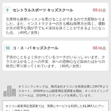
セントラルスポーツ キッズスクール
69
.01
点
欠席時も振替レッスンを受けることができるので大変助かりま
した。また、インストラクターの方も概ね指導力が高く、運動
が大の苦手な我が子でも４泳法を泳ぐことができるようになっ
た点。（40代／女性）
コ・ス・パ キッズスクール
68
.96
点
子供のことをよく分かっているコーチがいらっしゃいます。ク
ラスが上がることへの不安、水への恐怖心など始めたばかりの
幼児に寄り添ってくれています。（30代／女性）
オリコンランキングは、株式会社オリコンを前身企業に1967年より
スタート。2006年からは顧客満足度調査を開始。キッズスイミング
スクールは、2016年よりランキングを発表しています。
オリコン顧客満足度調査では、実際にサービスを利用した
11,367
人にアン