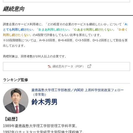
継続意向
調査企業のサービス利用者に、「どの程度その企業のサービスを継続したいか」について「
A:
とても利用し続けたい
」「
B:まあ利用し続けたい
」「
C:あまり利用し続けたくない
」「
D:全く
利用し続けたくない
」の4段階で評価をしてもらい比率を算出しています。
※10段階聴取については、A=9-10回答、B=6-8回答、C=3-5回答、D=1-2回答として割合を算
出しております。
商標対象は、回答者数が100人以上の企業です。
継続意向データ（PDF）
ランキング監修
慶應義塾大学理工学部教授／内閣府 上席科学技術政策フェロー
（非常勤）
鈴木秀男
【経歴】
1989年慶應義塾大学理工学部管理工学科卒業。
1992年ロチェスター大学経営大学院修士課程修了。