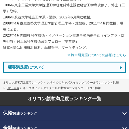
1996年東京工業大学大学院理工学研究科博士課程経営工学専攻修了。博士（工
学）取得。
1996年筑波大学社会工学系・講師。2002年6月同助教授。
2008年4月慶應義塾大学理工学部管理工学科・准教授。2011年4月同教授、現
在に至る。
2023年4月内閣府 科学技術・イノベーション推進事務局参事官（インフラ・防
災担当）付上席科学技術政策フェロー（非常勤）
研究分野は応用統計解析、品質管理、マーケティング。
≫鈴木研究室についての詳細はこちら
顧客満足度について
オリコン顧客満足度ランキング
おすすめのキッズスイミングスクールランキング・比較
2019年版
キッズスイミングスクールの北海道ランキング・口コミ情報
オリコン顧客満足度
ランキング一覧
保険
関連ランキング
金融
関連ランキング