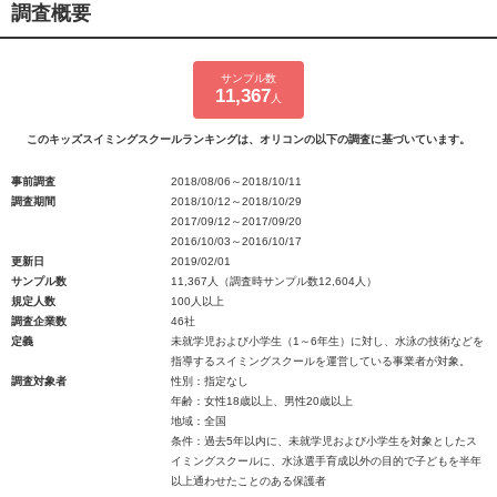
調査概要
サンプル数
11,367
人
このキッズスイミングスクールランキングは、オリコンの以下の調査に基づいています。
事前調査
2018/08/06～2018/10/11
調査期間
2018/10/12～2018/10/29
2017/09/12～2017/09/20
2016/10/03～2016/10/17
更新日
2019/02/01
サンプル数
11,367人（調査時サンプル数12,604人）
規定人数
100人以上
調査企業数
46社
定義
未就学児および小学生（1～6年生）に対し、水泳の技術などを
指導するスイミングスクールを運営している事業者が対象。
調査対象者
性別：指定なし
年齢：女性18歳以上、男性20歳以上
地域：全国
条件：過去5年以内に、未就学児および小学生を対象としたス
イミングスクールに、水泳選手育成以外の目的で子どもを半年
以上通わせたことのある保護者