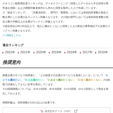
※オリコン顧客満足度ランキングは、データクリーニング（回収したデータから不正回答や異
常値を排除）および調査対象者条件から外れた回答を除外した上で作成しています。
※「総合ランキング」、「評価項目別」、部門の「業態別」においては有効回答者数が規定人
数を満たした企業のみランクイン対象となります。その他の部門においては有効回答者数が規
定人数の半数以上の企業がランクイン対象となります。
※総合得点が60.00点以上で、他人に薦めたくないと回答した人の割合が基準値以下の企業がラ
ンクイン対象となります。
≫ 詳細はこちら
過去ランキング
2022年
2021年
2020年
2019年
2018年
2017年
2016年
推奨意向
調査企業のサービス利用者に、「どの程度その企業のサービスを推奨したいか」について「
A:
とても薦めたい
」「
B:まあ薦めたい
」「
C:あまり薦めたくない
」「
D:全く薦めたくない
」の4段
階で評価をしてもらい比率を算出しています。
※10段階聴取については、A=9-10回答、B=6-8回答、C=3-5回答、D=1-2回答として割合を算
出しております。
商標対象は、回答者数が100人以上の企業です。
推奨意向データ（PDF）