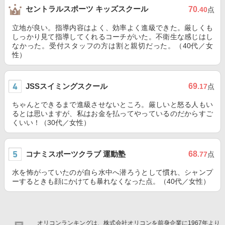
セントラルスポーツ キッズスクール
70
.40
点
立地が良い。指導内容はよく、効率よく進級できた。厳しくも
しっかり見て指導してくれるコーチがいた。不衛生な感じはし
なかった。受付スタッフの方は割と親切だった。（40代／女
性）
JSSスイミングスクール
69
.17
点
ちゃんとできるまで進級させないところ。厳しいと怒る人もい
るとは思いますが、私はお金を払ってやっているのだからすご
くいい！（30代／女性）
コナミスポーツクラブ 運動塾
68
.77
点
水を怖がっていたのが自ら水中へ潜ろうとして慣れ、シャンプ
ーするときも顔にかけても暴れなくなった点。（40代／女性）
オリコンランキングは、株式会社オリコンを前身企業に1967年より