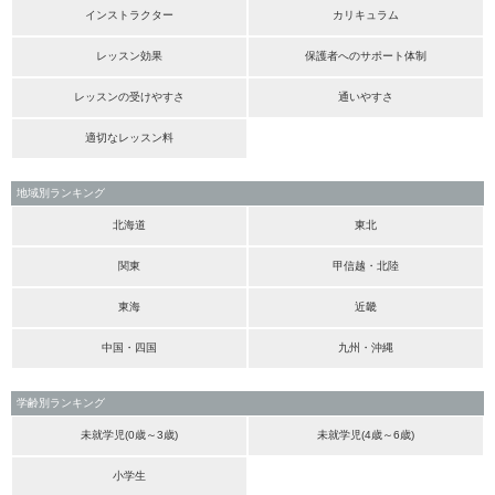
インストラクター
カリキュラム
レッスン効果
保護者へのサポート体制
レッスンの受けやすさ
通いやすさ
適切なレッスン料
地域別ランキング
北海道
東北
関東
甲信越・北陸
東海
近畿
中国・四国
九州・沖縄
学齢別ランキング
未就学児(0歳～3歳)
未就学児(4歳～6歳)
小学生