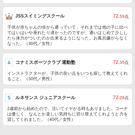
JSSスイミングスクール
72
.59
点
子供が赤ちゃんの頃から通っていて、それまでは他の子に比べ
てはいはいや座れたり遅かったのですが、通いはじめて少しし
たら体力がついたのか出来るようになった。お風呂嫌がらなく
なった。（30代／女性）
コナミスポーツクラブ 運動塾
72
.35
点
インストラクターが、子供の良い点をいつも探して教えてくれ
ること。（30代／男性）
ルネサンス ジュニアスクール
72
.28
点
2歳前から始めたので、泣いてイヤがる時もありました。コーチ
は優しく、なんとか楽しい気持ちに切り替えてくれようと力を
貸してくれました。（40代／女性）