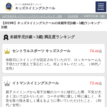
オリコン顧客満足度ランキング
キッズスイミングスクール
おすすめのキッズスイミングスクールランキング・比較
2019年版
未就学児(0歳～3歳)
【2019年】キッズスイミングスクールの未就学児(0歳～3歳)ランキング・
比較
未就学児(0歳～3歳) 満足度ランキング
セントラルスポーツ キッズスクール
74
.49
点
休館日にスイミングが設定されていたので、ロッカールームも
子供だけで使えて安心だった。何よりキレイだった。（30代／
女性）
イトマンスイミングスクール
73
.46
点
親子スイミングから母子分離のコースに移行した際、不安が大
きく泣いてばかりいたが、コーチが時に優しく時に厳しく、不
安を取り除き楽しく通えるように導いていただけたこと。（30
代／女性）