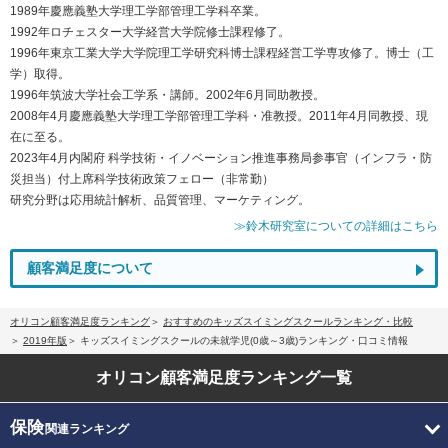
1989年慶應義塾大学理工学部管理工学科卒業。
1992年ロチェスター大学経営大学院修士課程修了。
1996年東京工業大学大学院理工学研究科博士課程経営工学専攻修了。博士（工
学）取得。
1996年筑波大学社会工学系・講師。2002年6月同助教授。
2008年4月慶應義塾大学理工学部管理工学科・准教授。2011年4月同教授、現
在に至る。
2023年4月内閣府 科学技術・イノベーション推進事務局参事官（インフラ・防
災担当）付上席科学技術政策フェロー（非常勤）
研究分野は応用統計解析、品質管理、マーケティング。
≫鈴木研究室についての詳細はこちら
顧客満足度について
オリコン顧客満足度ランキング
おすすめのキッズスイミングスクールランキング・比較
2019年版
キッズスイミングスクールの未就学児(0歳～3歳)ランキング・口コミ情報
オリコン顧客満足度
ランキング一覧
保険
関連ランキング