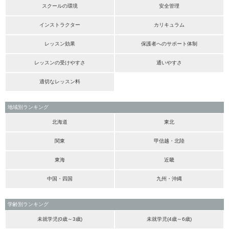
スクールの環境
安全管理
インストラクター
カリキュラム
レッスン効果
保護者へのサポート体制
レッスンの受けやすさ
通いやすさ
適切なレッスン料
地域別ランキング
北海道
東北
関東
甲信越・北陸
東海
近畿
中国・四国
九州・沖縄
学齢別ランキング
未就学児(0歳～3歳)
未就学児(4歳～6歳)