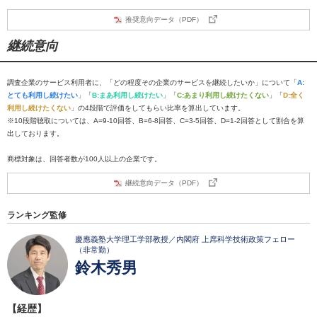
推奨意向データ（PDF）
継続意向
調査企業のサービス利用者に、「どの程度その企業のサービスを継続したいか」について「
A:
とても利用し続けたい
」「
B:まあ利用し続けたい
」「
C:あまり利用し続けたくない
」「
D:全く
利用し続けたくない
」の4段階で評価をしてもらい比率を算出しています。
※10段階聴取については、A=9-10回答、B=6-8回答、C=3-5回答、D=1-2回答として割合を算
出しております。
商標対象は、回答者数が100人以上の企業です。
継続意向データ（PDF）
ランキング監修
慶應義塾大学理工学部教授／内閣府 上席科学技術政策フェロー
（非常勤）
鈴木秀男
【経歴】