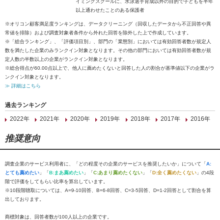
イミングスクールに、水泳選手育成以外の目的で子どもを半年
以上通わせたことのある保護者
※オリコン顧客満足度ランキングは、データクリーニング（回収したデータから不正回答や異
常値を排除）および調査対象者条件から外れた回答を除外した上で作成しています。
※「総合ランキング」、「評価項目別」、部門の「業態別」においては有効回答者数が規定人
数を満たした企業のみランクイン対象となります。その他の部門においては有効回答者数が規
定人数の半数以上の企業がランクイン対象となります。
※総合得点が60.00点以上で、他人に薦めたくないと回答した人の割合が基準値以下の企業がラ
ンクイン対象となります。
≫ 詳細はこちら
過去ランキング
2022年
2021年
2020年
2019年
2018年
2017年
2016年
推奨意向
調査企業のサービス利用者に、「どの程度その企業のサービスを推奨したいか」について「
A:
とても薦めたい
」「
B:まあ薦めたい
」「
C:あまり薦めたくない
」「
D:全く薦めたくない
」の4段
階で評価をしてもらい比率を算出しています。
※10段階聴取については、A=9-10回答、B=6-8回答、C=3-5回答、D=1-2回答として割合を算
出しております。
商標対象は、回答者数が100人以上の企業です。