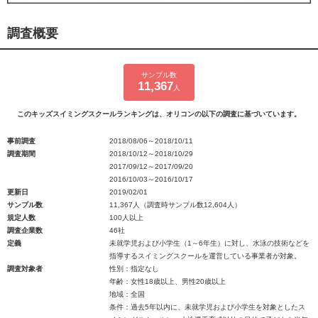
調査概要
サンプル数
11,367
人
このキッズスイミングスクールランキングは、オリコンの以下の調査に基づいています。
事前調査
2018/08/06～2018/10/11
調査期間
2018/10/12～2018/10/29
2017/09/12～2017/09/20
2016/10/03～2016/10/17
更新日
2019/02/01
サンプル数
11,367人（調査時サンプル数12,604人）
規定人数
100人以上
調査企業数
46社
定義
未就学児および小学生（1～6年生）に対し、水泳の技術などを
指導するスイミングスクールを運営している事業者が対象。
調査対象者
性別：指定なし
年齢：女性18歳以上、男性20歳以上
地域：全国
条件：過去5年以内に、未就学児および小学生を対象としたス