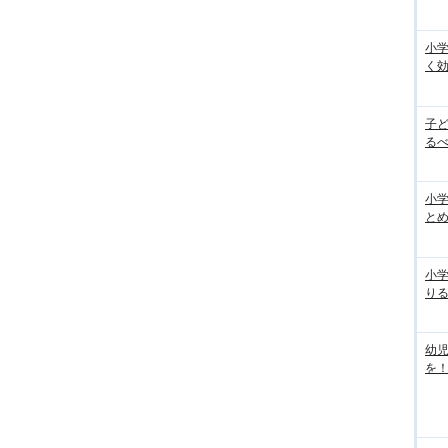
小
く
子
るべ
小学
と
小
り
幼
を！