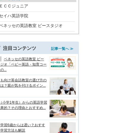
ＥＣＣジュニア
セイハ英語学院
ベネッセの英語教室 ビースタジオ
注目コンテンツ
記事一覧へ ≫
ベネッセの英語教室 ビー
タジオ「ベビー英語・知育コー
...
ども向け英会話教室の選び方の
は？親が気を付けるポイン...
（小学1年生）からの英語学習
果的？その理由とおすすめ...
語学習6歳からは遅い？おすす
の学習方法も解説