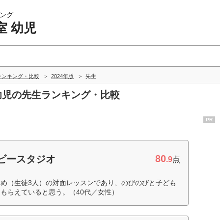
ング
室 幼児
ランキング・比較
2024年版
先生
 幼児の先生ランキング・比較
PR
80
ビースタジオ
.9
点
め（生徒3人）の対面レッスンであり、のびのびと子ども
もらえていると思う。（40代／女性）