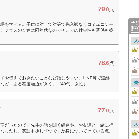
79
.0
点
子ど
英語を学べる。子供に対して対等で先入観なくコミュニケー
評
気。クラスの友達は同年代なのでそこでの社会性も関係も築
入
78
.6
点
子や伝えておきたいことなど話しやすい。LINE等で連絡
先
など、ある程度融通がきく。（40代／女性）
77
ブ
.0
点
ス
教室だったので、先生の話を聞く練習や、お友達と一緒に行
もなったし、英語も少しずつですが身についてきている点。