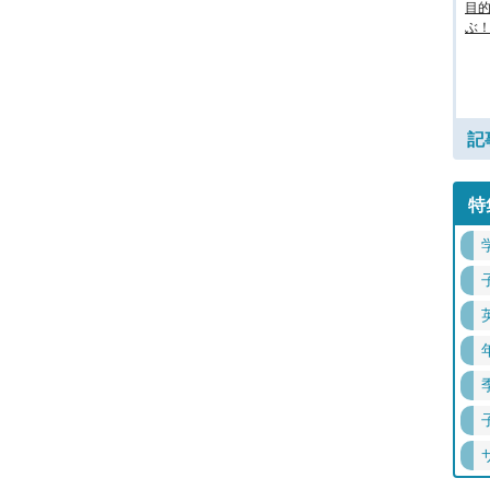
目
ぶ！
記
特