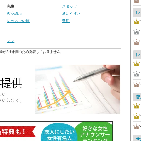
先生
スタッフ
レ
教室環境
通いやすさ
レッスンの質
費用
ママ
業が2社未満のため発表しておりません。
レ
費
サ