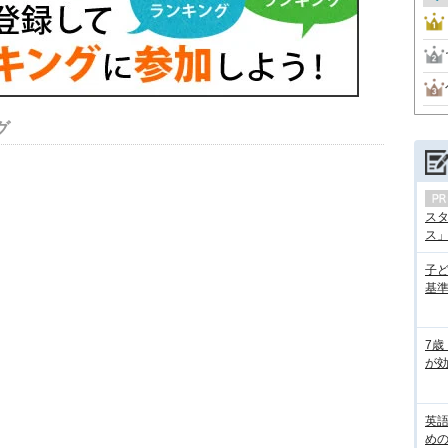
グ
ス
ス」の
子
基準
7歳
が効
英
め