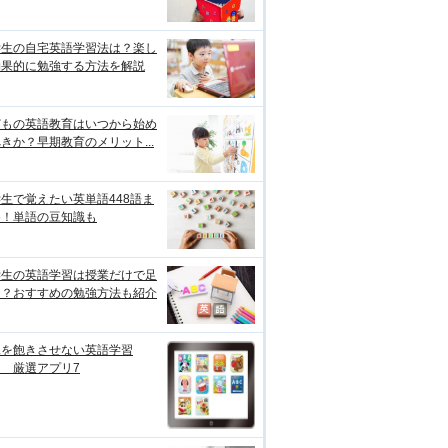
学生の自宅英語学習法は？楽し
効果的に勉強する方法を解説
どもの英語教育はいつから始め
きか？早期教育のメリット...
生で覚えたい英単語448語ま
め！単語の豆知識も
学生の英語学習は授業だけで足
る？おすすめの勉強方法も紹介
児を飽きさせない英語学習
 厳選アプリ7