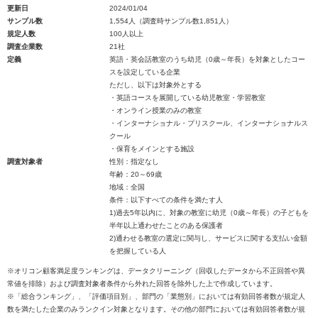
更新日
2024/01/04
サンプル数
1,554人（調査時サンプル数1,851人）
規定人数
100人以上
調査企業数
21社
定義
英語・英会話教室のうち幼児（0歳～年長）を対象としたコー
スを設定している企業
ただし、以下は対象外とする
・英語コースを展開している幼児教室・学習教室
・オンライン授業のみの教室
・インターナショナル・プリスクール、インターナショナルス
クール
・保育をメインとする施設
調査対象者
性別：指定なし
年齢：20～69歳
地域：全国
条件：以下すべての条件を満たす人
1)過去5年以内に、対象の教室に幼児（0歳～年長）の子どもを
半年以上通わせたことのある保護者
2)通わせる教室の選定に関与し、サービスに関する支払い金額
を把握している人
※オリコン顧客満足度ランキングは、データクリーニング（回収したデータから不正回答や異
常値を排除）および調査対象者条件から外れた回答を除外した上で作成しています。
※「総合ランキング」、「評価項目別」、部門の「業態別」においては有効回答者数が規定人
数を満たした企業のみランクイン対象となります。その他の部門においては有効回答者数が規