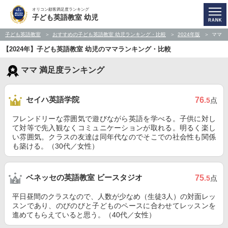
オリコン顧客満足度ランキング
子ども英語教室 幼児
子ども英語教室
おすすめの子ども英語教室 幼児ランキング・比較
2024年版
ママ
【2024年】子ども英語教室 幼児のママランキング・比較
ママ 満足度ランキング
セイハ英語学院
76
.5
点
フレンドリーな雰囲気で遊びながら英語を学べる。子供に対し
て対等で先入観なくコミュニケーションが取れる。明るく楽し
い雰囲気。クラスの友達は同年代なのでそこでの社会性も関係
も築ける。（30代／女性）
ベネッセの英語教室 ビースタジオ
75
.5
点
平日昼間のクラスなので、人数が少なめ（生徒3人）の対面レッ
スンであり、のびのびと子どものペースに合わせてレッスンを
進めてもらえていると思う。（40代／女性）