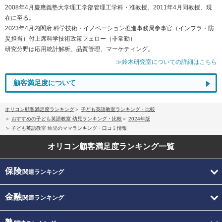
2008年4月慶應義塾大学理工学部管理工学科・准教授。2011年4月同教授、現
在に至る。
2023年4月内閣府 科学技術・イノベーション推進事務局参事官（インフラ・防
災担当）付上席科学技術政策フェロー（非常勤）
研究分野は応用統計解析、品質管理、マーケティング。
≫鈴木研究室についての詳細はこちら
顧客満足度について
オリコン顧客満足度ランキング
子ども英語教室ランキング・比較
おすすめの子ども英語教室 幼児ランキング・比較
2024年版
子ども英語教室 幼児のママランキング・口コミ情報
オリコン顧客満足度
ランキング一覧
保険
関連ランキング
金融
関連ランキング