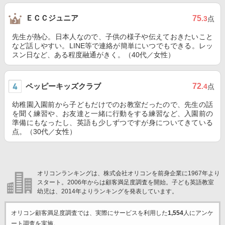
ＥＣＣジュニア
75
.3
点
先生が熱心。日本人なので、子供の様子や伝えておきたいこと
など話しやすい。LINE等で連絡が簡単にいつでもできる。レッ
スン日など、ある程度融通がきく。（40代／女性）
ペッピーキッズクラブ
72
.4
点
幼稚園入園前から子どもだけでのお教室だったので、先生の話
を聞く練習や、お友達と一緒に行動をする練習など、入園前の
準備にもなったし、英語も少しずつですが身についてきている
点。（30代／女性）
オリコンランキングは、株式会社オリコンを前身企業に1967年より
スタート。2006年からは顧客満足度調査を開始。子ども英語教室
幼児は、2014年よりランキングを発表しています。
オリコン顧客満足度調査では、実際にサービスを利用した
1,554
人にアンケ
ート調査を実施。