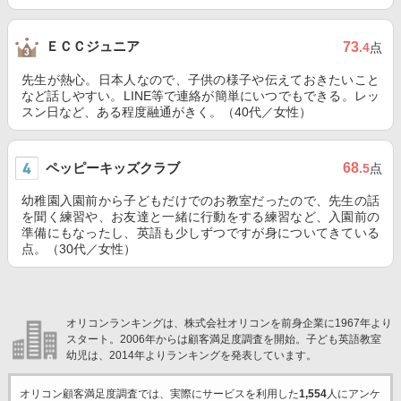
ＥＣＣジュニア
73
.4
点
先生が熱心。日本人なので、子供の様子や伝えておきたいこと
など話しやすい。LINE等で連絡が簡単にいつでもできる。レッ
スン日など、ある程度融通がきく。（40代／女性）
ペッピーキッズクラブ
68
.5
点
幼稚園入園前から子どもだけでのお教室だったので、先生の話
を聞く練習や、お友達と一緒に行動をする練習など、入園前の
準備にもなったし、英語も少しずつですが身についてきている
点。（30代／女性）
オリコンランキングは、株式会社オリコンを前身企業に1967年より
スタート。2006年からは顧客満足度調査を開始。子ども英語教室
幼児は、2014年よりランキングを発表しています。
オリコン顧客満足度調査では、実際にサービスを利用した
1,554
人にアンケ