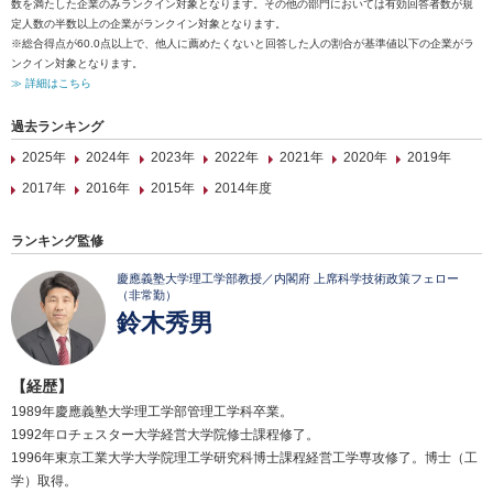
数を満たした企業のみランクイン対象となります。その他の部門においては有効回答者数が規
定人数の半数以上の企業がランクイン対象となります。
※総合得点が60.0点以上で、他人に薦めたくないと回答した人の割合が基準値以下の企業がラ
ンクイン対象となります。
≫ 詳細はこちら
過去ランキング
2025年
2024年
2023年
2022年
2021年
2020年
2019年
2017年
2016年
2015年
2014年度
ランキング監修
慶應義塾大学理工学部教授／内閣府 上席科学技術政策フェロー
（非常勤）
鈴木秀男
【経歴】
1989年慶應義塾大学理工学部管理工学科卒業。
1992年ロチェスター大学経営大学院修士課程修了。
1996年東京工業大学大学院理工学研究科博士課程経営工学専攻修了。博士（工
学）取得。