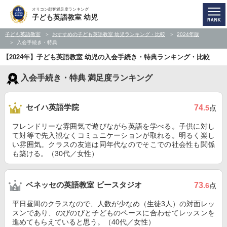
オリコン顧客満足度ランキング
子ども英語教室 幼児
子ども英語教室
おすすめの子ども英語教室 幼児ランキング・比較
2024年版
入会手続き・特典
【2024年】子ども英語教室 幼児の入会手続き・特典ランキング・比較
入会手続き・特典 満足度ランキング
セイハ英語学院
74
.5
点
フレンドリーな雰囲気で遊びながら英語を学べる。子供に対し
て対等で先入観なくコミュニケーションが取れる。明るく楽し
い雰囲気。クラスの友達は同年代なのでそこでの社会性も関係
も築ける。（30代／女性）
ベネッセの英語教室 ビースタジオ
73
.6
点
平日昼間のクラスなので、人数が少なめ（生徒3人）の対面レッ
スンであり、のびのびと子どものペースに合わせてレッスンを
進めてもらえていると思う。（40代／女性）