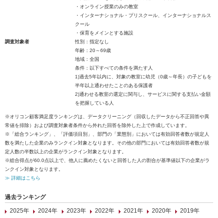
・オンライン授業のみの教室
・インターナショナル・プリスクール、インターナショナルス
クール
・保育をメインとする施設
調査対象者
性別：指定なし
年齢：20～69歳
地域：全国
条件：以下すべての条件を満たす人
1)過去5年以内に、対象の教室に幼児（0歳～年長）の子どもを
半年以上通わせたことのある保護者
2)通わせる教室の選定に関与し、サービスに関する支払い金額
を把握している人
※オリコン顧客満足度ランキングは、データクリーニング（回収したデータから不正回答や異
常値を排除）および調査対象者条件から外れた回答を除外した上で作成しています。
※「総合ランキング」、「評価項目別」、部門の「業態別」においては有効回答者数が規定人
数を満たした企業のみランクイン対象となります。その他の部門においては有効回答者数が規
定人数の半数以上の企業がランクイン対象となります。
※総合得点が60.0点以上で、他人に薦めたくないと回答した人の割合が基準値以下の企業がラ
ンクイン対象となります。
≫ 詳細はこちら
過去ランキング
2025年
2024年
2023年
2022年
2021年
2020年
2019年