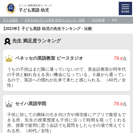
オリコン顧客満足度ランキング
子ども英語 幼児
子ども英語
おすすめの子ども英語 幼児ランキング・比較
2023年版
先生
【2023年】子ども英語 幼児の先生ランキング・比較
先生 満足度ランキング
ベネッセの英語教室 ビースタジオ
79
.8
点
うちの子供はまだ園に通っていないので、英会話教室が同年代
の子供と触れ合える良い機会になっている。０歳から通ってい
るので、英語への慣れが出来て来たと感じられる。（40代／女
性）
セイハ英語学院
78
.8
点
子供に対しての興味の引き付け方や帰宅後にアプリで復習もで
きる所。先生の授業態度も子供に沿って時間を取ってくれる
所。授業で疑問に思う会話でも質問をしたらその場で答えてく
れる所。（40代／女性）