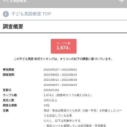
子ども英語教室
子ども英語教室 TOP
調査概要
サンプル数
1,674
人
この子ども英語 幼児ランキングは、オリコンの以下の調査に基づいています。
事前調査
2022/05/27～2022/08/01
調査期間
2022/08/02～2022/08/15
2021/08/11～2021/08/19
2020/09/07～2020/09/23
更新日
2023/01/04
サンプル数
1,674人（調査時サンプル数2,128人）
規定人数
100人以上
調査企業数
23社
定義
英語・英会話教室のうち幼児（0歳～年長）を対象としたコー
スを設定している企業
ただし、以下は対象外とする
・英語コースを展開している幼児教室・学習教室