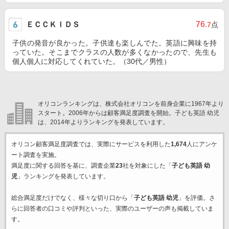
ＥＣＣＫＩＤＳ
76
.7
点
子供の発音が良かった。子供達も楽しんでた。英語に興味を持
っていた。そこまでクラスの人数が多くなかったので、先生も
個人個人に対応してくれていた。（30代／男性）
オリコンランキングは、株式会社オリコンを前身企業に1967年より
スタート。2006年からは顧客満足度調査を開始。子ども英語 幼児
は、2014年よりランキングを発表しています。
オリコン顧客満足度調査では、実際にサービスを利用した
1,674
人にアンケ
ート調査を実施。
満足度に関する回答を基に、調査企業
23
社を対象にした「
子ども英語 幼
児
」ランキングを発表しています。
総合満足度だけでなく、様々な切り口から「
子ども英語 幼児
」を評価。さ
らに回答者の口コミや評判といった、実際のユーザーの声も掲載していま
す。