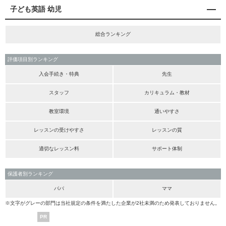
子ども英語 幼児
総合ランキング
評価項目別ランキング
入会手続き・特典
先生
スタッフ
カリキュラム・教材
教室環境
通いやすさ
レッスンの受けやすさ
レッスンの質
適切なレッスン料
サポート体制
保護者別ランキング
パパ
ママ
※文字がグレーの部門は当社規定の条件を満たした企業が2社未満のため発表しておりません。
PR