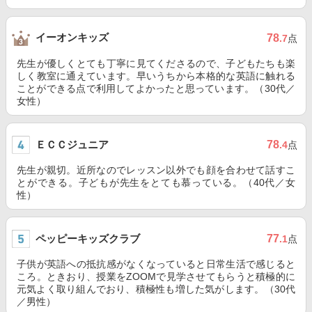
イーオンキッズ
78
.7
点
先生が優しくとても丁寧に見てくださるので、子どもたちも楽
しく教室に通えています。早いうちから本格的な英語に触れる
ことができる点で利用してよかったと思っています。（30代／
女性）
ＥＣＣジュニア
78
.4
点
先生が親切。近所なのでレッスン以外でも顔を合わせて話すこ
とができる。子どもが先生をとても慕っている。（40代／女
性）
ペッピーキッズクラブ
77
.1
点
子供が英語への抵抗感がなくなっていると日常生活で感じると
ころ。ときおり、授業をZOOMで見学させてもらうと積極的に
元気よく取り組んでおり、積極性も増した気がします。（30代
／男性）