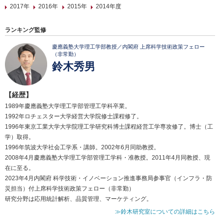
2017年
2016年
2015年
2014年度
ランキング監修
慶應義塾大学理工学部教授／内閣府 上席科学技術政策フェロー
（非常勤）
鈴木秀男
【経歴】
1989年慶應義塾大学理工学部管理工学科卒業。
1992年ロチェスター大学経営大学院修士課程修了。
1996年東京工業大学大学院理工学研究科博士課程経営工学専攻修了。博士（工
学）取得。
1996年筑波大学社会工学系・講師。2002年6月同助教授。
2008年4月慶應義塾大学理工学部管理工学科・准教授。2011年4月同教授、現
在に至る。
2023年4月内閣府 科学技術・イノベーション推進事務局参事官（インフラ・防
災担当）付上席科学技術政策フェロー（非常勤）
研究分野は応用統計解析、品質管理、マーケティング。
≫鈴木研究室についての詳細はこちら