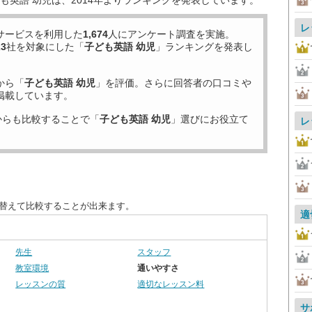
も英語 幼児は、2014年よりランキングを発表しています。
レ
サービスを利用した
1,674
人にアンケート調査を実施。
23
社を対象にした「
子ども英語 幼児
」ランキングを発表し
から「
子ども英語 幼児
」を評価。さらに回答者の口コミや
掲載しています。
からも比較することで「
子ども英語 幼児
」選びにお役立て
レ
び替えて比較することが出来ます。
適
先生
スタッフ
教室環境
通いやすさ
レッスンの質
適切なレッスン料
サ