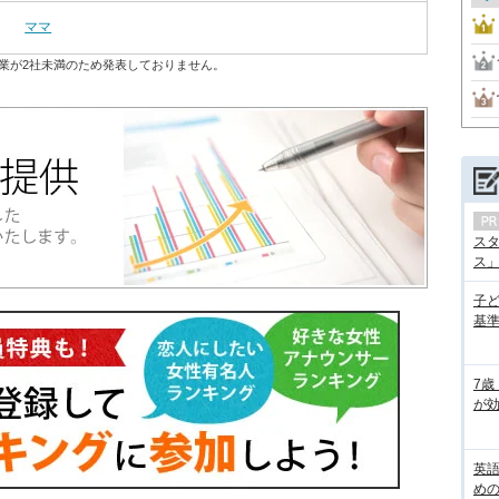
ママ
業が2社未満のため発表しておりません。
ス
ス」の
子
基準
7歳
が効
英
め