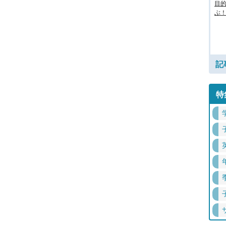
目
ぶ！
記
特