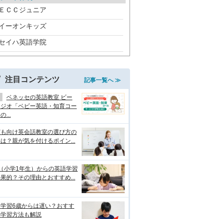
ＥＣＣジュニア
イーオンキッズ
セイハ英語学院
注目コンテンツ
記事一覧へ ≫
ベネッセの英語教室 ビー
タジオ「ベビー英語・知育コー
...
ども向け英会話教室の選び方の
は？親が気を付けるポイン...
（小学1年生）からの英語学習
果的？その理由とおすすめ...
語学習6歳からは遅い？おすす
の学習方法も解説