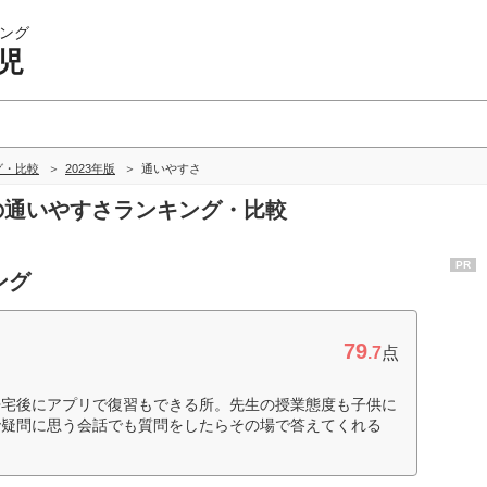
ング
児
グ・比較
2023年版
通いやすさ
児の通いやすさランキング・比較
PR
ング
79
.7
点
帰宅後にアプリで復習もできる所。先生の授業態度も子供に
で疑問に思う会話でも質問をしたらその場で答えてくれる