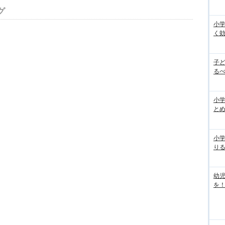
グ
小
く
子
るべ
小学
と
小
り
幼
を！