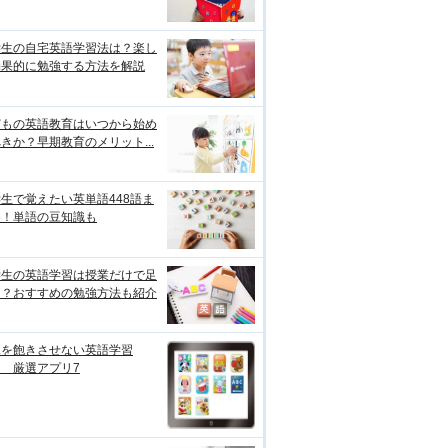
学生の自宅英語学習法は？楽し
効果的に勉強する方法を解説
どもの英語教育はいつから始め
きか？早期教育のメリット...
生で覚えたい英単語448語ま
め！単語の豆知識も
学生の英語学習は授業だけで足
る？おすすめの勉強方法も紹介
児を飽きさせない英語学習
 厳選アプリ7