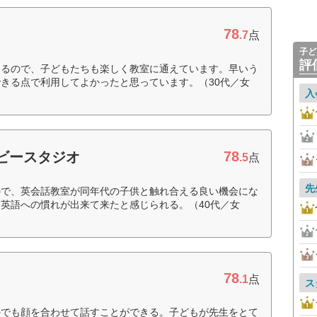
78
.7
点
子ど
評
さるので、子どもたちも楽しく教室に通えています。早いう
きる点で利用してよかったと思っています。（30代／女
入
78
ビースタジオ
.5
点
先
ので、英会話教室が同年代の子供と触れ合える良い機会にな
英語への慣れが出来て来たと感じられる。（40代／女
78
.1
点
ス
外でも顔を合わせて話すことができる。子どもが先生をとて