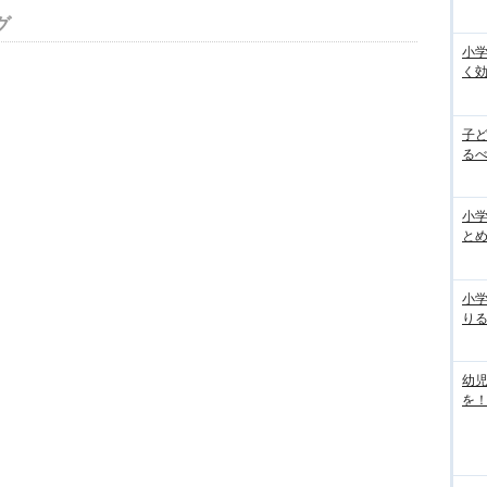
グ
小
く
子
るべ
小学
と
小
り
幼
を！