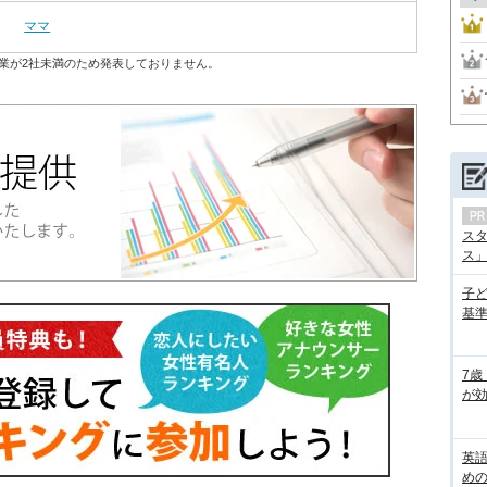
ママ
業が2社未満のため発表しておりません。
ス
ス」の
子
基準
7歳
が効
英
め