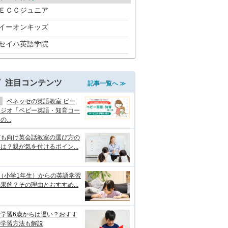
ＥＣＣジュニア
イーオンキッズ
セイハ英語学院
注目コンテンツ
記事一覧へ ≫
ベネッセの英語教室 ビー
タジオ「ベビー英語・知育コー
...
ども向け英会話教室の選び方の
は？親が気を付けるポイン...
（小学1年生）からの英語学習
果的？その理由とおすすめ...
語学習6歳からは遅い？おすす
の学習方法も解説