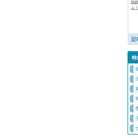
目
ぶ！
記
特