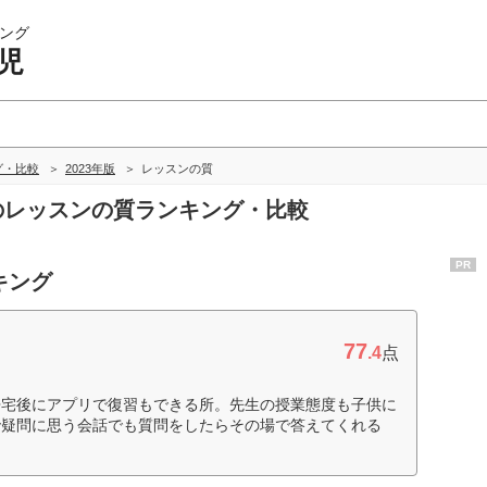
ング
児
グ・比較
2023年版
レッスンの質
児のレッスンの質ランキング・比較
PR
キング
77
.4
点
帰宅後にアプリで復習もできる所。先生の授業態度も子供に
で疑問に思う会話でも質問をしたらその場で答えてくれる