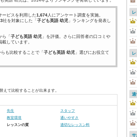
も英語 幼児は、2014年よりランキングを発表しています。
レ
サービスを利用した
1,674
人にアンケート調査を実施。
23
社を対象にした「
子ども英語 幼児
」ランキングを発表し
から「
子ども英語 幼児
」を評価。さらに回答者の口コミや
掲載しています。
からも比較することで「
子ども英語 幼児
」選びにお役立て
レ
び替えて比較することが出来ます。
適
先生
スタッフ
教室環境
通いやすさ
レッスンの質
適切なレッスン料
サ