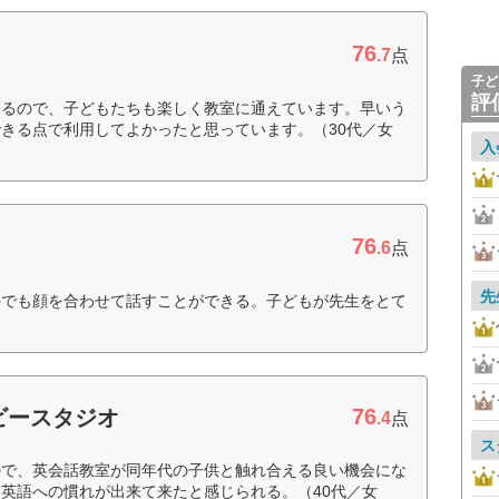
76
.7
点
子ど
評
さるので、子どもたちも楽しく教室に通えています。早いう
きる点で利用してよかったと思っています。（30代／女
入
76
.6
点
先
外でも顔を合わせて話すことができる。子どもが先生をとて
76
ビースタジオ
.4
点
ス
ので、英会話教室が同年代の子供と触れ合える良い機会にな
英語への慣れが出来て来たと感じられる。（40代／女