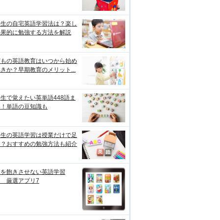
学生の自宅英語学習法は？楽し
効果的に勉強する方法を解説
どもの英語教育はいつから始め
きか？早期教育のメリット...
生で覚えたい英単語448語ま
め！単語の豆知識も
学生の英語学習は授業だけで足
る？おすすめの勉強方法も紹介
児を飽きさせない英語学習
 厳選アプリ7