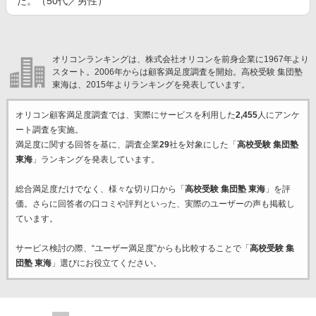
た。（50代／男性）
オリコンランキングは、株式会社オリコンを前身企業に1967年より
スタート。2006年からは顧客満足度調査を開始。高校受験 集団塾
東海は、2015年よりランキングを発表しています。
オリコン顧客満足度調査では、実際にサービスを利用した
2,455
人にアンケ
ート調査を実施。
満足度に関する回答を基に、調査企業
29
社を対象にした「
高校受験 集団塾
東海
」ランキングを発表しています。
総合満足度だけでなく、様々な切り口から「
高校受験 集団塾 東海
」を評
価。さらに回答者の口コミや評判といった、実際のユーザーの声も掲載し
ています。
サービス検討の際、“ユーザー満足度”からも比較することで「
高校受験 集
団塾 東海
」選びにお役立てください。