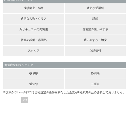
成績向上・結果
適切な受講料
適切な人数・クラス
講師
カリキュラムの充実度
自習室の使いやすさ
教室の設備・雰囲気
通いやすさ・治安
スタッフ
入試情報
都道府県別ランキング
岐阜県
静岡県
愛知県
三重県
※文字がグレーの部門は当社規定の条件を満たした企業が2社未満のため発表しておりません。
PR