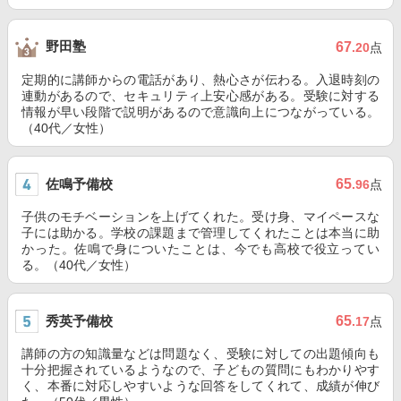
野田塾
67
.20
点
定期的に講師からの電話があり、熱心さが伝わる。入退時刻の
連動があるので、セキュリティ上安心感がある。受験に対する
情報が早い段階で説明があるので意識向上につながっている。
（40代／女性）
佐鳴予備校
65
.96
点
子供のモチベーションを上げてくれた。受け身、マイペースな
子には助かる。学校の課題まで管理してくれたことは本当に助
かった。佐鳴で身についたことは、今でも高校で役立ってい
る。（40代／女性）
秀英予備校
65
.17
点
講師の方の知識量などは問題なく、受験に対しての出題傾向も
十分把握されているようなので、子どもの質問にもわかりやす
く、本番に対応しやすいような回答をしてくれて、成績が伸び