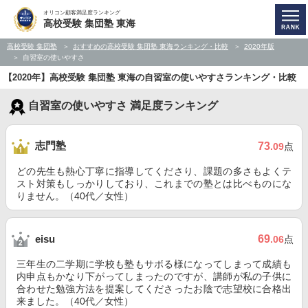
オリコン顧客満足度ランキング
高校受験 集団塾 東海
高校受験 集団塾
おすすめの高校受験 集団塾 東海ランキング・比較
2020年版
自習室の使いやすさ
【2020年】高校受験 集団塾 東海の自習室の使いやすさランキング・比較
自習室の使いやすさ 満足度ランキング
志門塾
73
.09
点
どの先生も熱心丁寧に指導してくださり、課題の多さもよくテ
スト対策もしっかりしており、これまでの塾とは比べものにな
りません。（40代／女性）
69
eisu
.06
点
三年生の二学期に学校も塾もサボる様になってしまって成績も
内申点もかなり下がってしまったのですが、講師が私の子供に
合わせた勉強方法を提案してくださったお陰で志望校に合格出
来ました。（40代／女性）