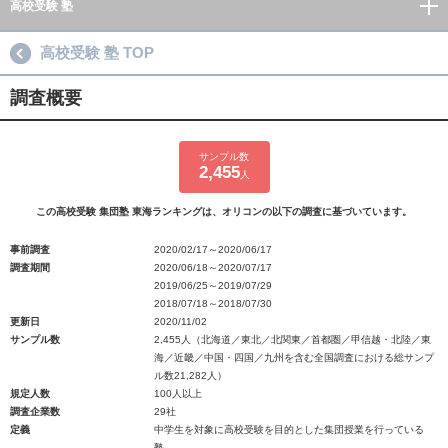
高校受験 塾
高校受験 塾 TOP
調査概要
サンプル数
2,455
人
この高校受験 集団塾 東海ランキングは、オリコンの以下の調査に基づいています。
事前調査
2020/02/17～2020/06/17
調査期間
2020/06/18～2020/07/17
2019/06/25～2019/07/29
2018/07/18～2018/07/30
更新日
2020/11/02
サンプル数
2,455人（北海道／東北／北関東／首都圏／甲信越・北陸／東
海／近畿／中国・四国／九州を含む全国調査における総サンプ
ル数21,282人）
規定人数
100人以上
調査企業数
29社
定義
中学生を対象に高校受験を目的とした集団授業を行っている
塾。