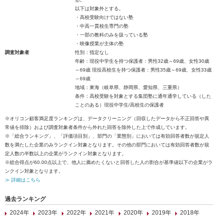
以下は対象外とする。
・高校受験向けではない塾
・中高一貫校生専門の塾
・一部の教科のみを扱っている塾
・映像授業が主体の塾
調査対象者
性別：指定なし
年齢：現役中学生を持つ保護者：男性32歳～69歳、女性30歳
～69歳 現役高校生を持つ保護者：男性35歳～69歳、女性33歳
～69歳
地域：東海（岐阜県、静岡県、愛知県、三重県）
条件：高校受験を対象とする集団塾に通年通学している（した
ことのある）現役中学生/高校生の保護者
※オリコン顧客満足度ランキングは、データクリーニング（回収したデータから不正回答や異
常値を排除）および調査対象者条件から外れた回答を除外した上で作成しています。
※「総合ランキング」、「評価項目別」、部門の「業態別」においては有効回答者数が規定人
数を満たした企業のみランクイン対象となります。その他の部門においては有効回答者数が規
定人数の半数以上の企業がランクイン対象となります。
※総合得点が60.00点以上で、他人に薦めたくないと回答した人の割合が基準値以下の企業がラ
ンクイン対象となります。
≫ 詳細はこちら
過去ランキング
2024年
2023年
2022年
2021年
2020年
2019年
2018年