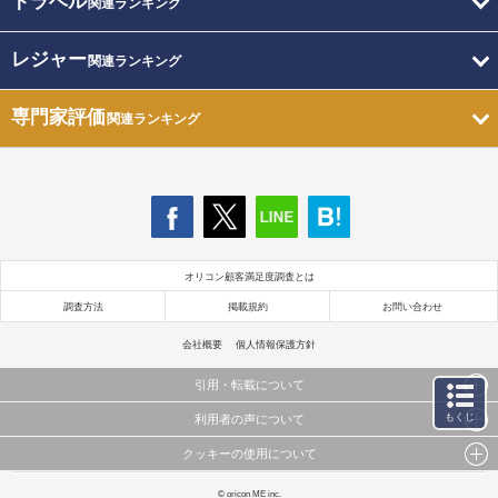
トラベル
関連ランキング
レジャー
関連ランキング
専門家評価
関連ランキング
オリコン顧客満足度調査とは
調査方法
掲載規約
お問い合わせ
会社概要
個人情報保護方針
引用・転載について
もくじ
利用者の声について
当サイトで公開されている情報（文字、写真、イラスト、画像データ等）及びこれらの配置・
編集および構造などについての著作権は株式会社oricon MEに帰属しております。
クッキーの使用について
当サイトに掲載している内容はすべてサービスの利用者が提出された見解・感想です。
これらの情報を権利者の許可なく無断転載・複製などの二次利用を行うことは固く禁じており
弊社が内容について正確性を含め一切保証するものではありません。
ます。
このサイトでは Cookie を使用して、ユーザーに合わせたコンテンツや広告の表示、ソーシャル
© oricon ME inc.
弊社の見解・ 意見ではないことをご理解いただいた上でご覧ください。