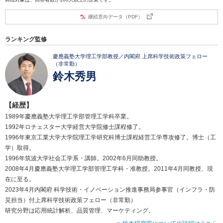
継続意向データ（PDF）
ランキング監修
慶應義塾大学理工学部教授／内閣府 上席科学技術政策フェロー
（非常勤）
鈴木秀男
【経歴】
1989年慶應義塾大学理工学部管理工学科卒業。
1992年ロチェスター大学経営大学院修士課程修了。
1996年東京工業大学大学院理工学研究科博士課程経営工学専攻修了。博士（工
学）取得。
1996年筑波大学社会工学系・講師。2002年6月同助教授。
2008年4月慶應義塾大学理工学部管理工学科・准教授。2011年4月同教授、現
在に至る。
2023年4月内閣府 科学技術・イノベーション推進事務局参事官（インフラ・防
災担当）付上席科学技術政策フェロー（非常勤）
研究分野は応用統計解析、品質管理、マーケティング。