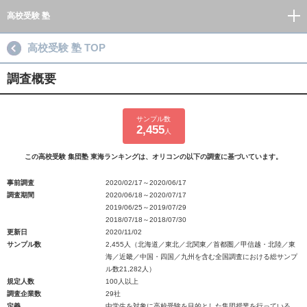
高校受験 塾
高校受験 塾 TOP
調査概要
サンプル数
2,455
人
この高校受験 集団塾 東海ランキングは、オリコンの以下の調査に基づいています。
事前調査
2020/02/17～2020/06/17
調査期間
2020/06/18～2020/07/17
2019/06/25～2019/07/29
2018/07/18～2018/07/30
更新日
2020/11/02
サンプル数
2,455人（北海道／東北／北関東／首都圏／甲信越・北陸／東
海／近畿／中国・四国／九州を含む全国調査における総サンプ
ル数21,282人）
規定人数
100人以上
調査企業数
29社
定義
中学生を対象に高校受験を目的とした集団授業を行っている