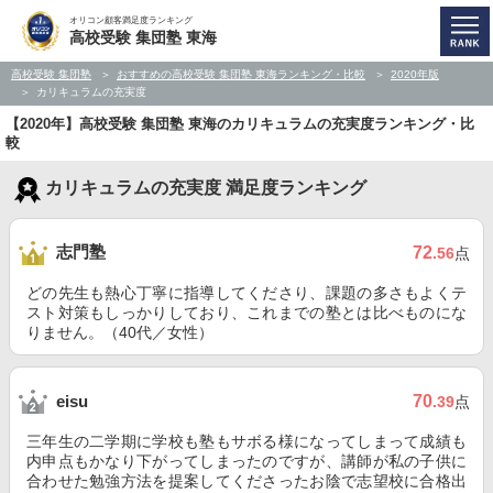
オリコン顧客満足度ランキング
高校受験 集団塾 東海
高校受験 集団塾
おすすめの高校受験 集団塾 東海ランキング・比較
2020年版
カリキュラムの充実度
【2020年】高校受験 集団塾 東海のカリキュラムの充実度ランキング・比
較
カリキュラムの充実度 満足度ランキング
志門塾
72
.56
点
どの先生も熱心丁寧に指導してくださり、課題の多さもよくテ
スト対策もしっかりしており、これまでの塾とは比べものにな
りません。（40代／女性）
70
eisu
.39
点
三年生の二学期に学校も塾もサボる様になってしまって成績も
内申点もかなり下がってしまったのですが、講師が私の子供に
合わせた勉強方法を提案してくださったお陰で志望校に合格出