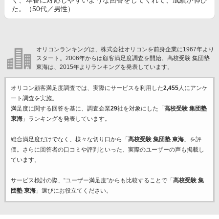
く、本番に対応しやすいような回答をしてくれて、成績が伸び
た。（50代／男性）
オリコンランキングは、株式会社オリコンを前身企業に1967年より
スタート。2006年からは顧客満足度調査を開始。高校受験 集団塾
東海は、2015年よりランキングを発表しています。
オリコン顧客満足度調査では、実際にサービスを利用した
2,455
人にアンケ
ート調査を実施。
満足度に関する回答を基に、調査企業
29
社を対象にした「
高校受験 集団塾
東海
」ランキングを発表しています。
総合満足度だけでなく、様々な切り口から「
高校受験 集団塾 東海
」を評
価。さらに回答者の口コミや評判といった、実際のユーザーの声も掲載し
ています。
サービス検討の際、“ユーザー満足度”からも比較することで「
高校受験 集
団塾 東海
」選びにお役立てください。