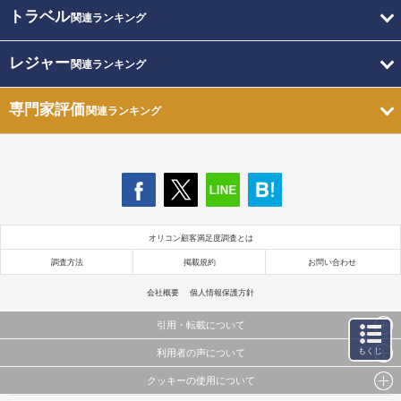
トラベル
関連ランキング
レジャー
関連ランキング
専門家評価
関連ランキング
オリコン顧客満足度調査とは
調査方法
掲載規約
お問い合わせ
会社概要
個人情報保護方針
引用・転載について
もくじ
利用者の声について
当サイトで公開されている情報（文字、写真、イラスト、画像データ等）及びこれらの配置・
編集および構造などについての著作権は株式会社oricon MEに帰属しております。
クッキーの使用について
当サイトに掲載している内容はすべてサービスの利用者が提出された見解・感想です。
これらの情報を権利者の許可なく無断転載・複製などの二次利用を行うことは固く禁じており
弊社が内容について正確性を含め一切保証するものではありません。