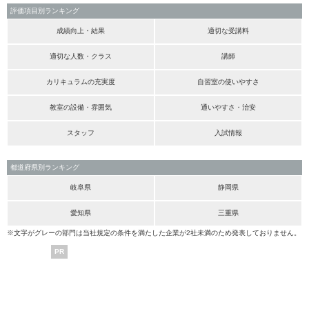
評価項目別ランキング
成績向上・結果
適切な受講料
適切な人数・クラス
講師
カリキュラムの充実度
自習室の使いやすさ
教室の設備・雰囲気
通いやすさ・治安
スタッフ
入試情報
都道府県別ランキング
岐阜県
静岡県
愛知県
三重県
※文字がグレーの部門は当社規定の条件を満たした企業が2社未満のため発表しておりません。
PR