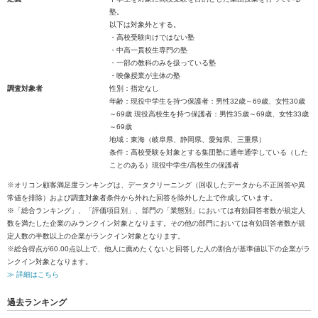
塾。
以下は対象外とする。
・高校受験向けではない塾
・中高一貫校生専門の塾
・一部の教科のみを扱っている塾
・映像授業が主体の塾
調査対象者
性別：指定なし
年齢：現役中学生を持つ保護者：男性32歳～69歳、女性30歳
～69歳 現役高校生を持つ保護者：男性35歳～69歳、女性33歳
～69歳
地域：東海（岐阜県、静岡県、愛知県、三重県）
条件：高校受験を対象とする集団塾に通年通学している（した
ことのある）現役中学生/高校生の保護者
※オリコン顧客満足度ランキングは、データクリーニング（回収したデータから不正回答や異
常値を排除）および調査対象者条件から外れた回答を除外した上で作成しています。
※「総合ランキング」、「評価項目別」、部門の「業態別」においては有効回答者数が規定人
数を満たした企業のみランクイン対象となります。その他の部門においては有効回答者数が規
定人数の半数以上の企業がランクイン対象となります。
※総合得点が60.00点以上で、他人に薦めたくないと回答した人の割合が基準値以下の企業がラ
ンクイン対象となります。
≫ 詳細はこちら
過去ランキング