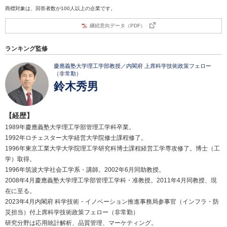
商標対象は、回答者数が100人以上の企業です。
継続意向データ（PDF）
ランキング監修
慶應義塾大学理工学部教授／内閣府 上席科学技術政策フェロー
（非常勤）
鈴木秀男
【経歴】
1989年慶應義塾大学理工学部管理工学科卒業。
1992年ロチェスター大学経営大学院修士課程修了。
1996年東京工業大学大学院理工学研究科博士課程経営工学専攻修了。博士（工
学）取得。
1996年筑波大学社会工学系・講師。2002年6月同助教授。
2008年4月慶應義塾大学理工学部管理工学科・准教授。2011年4月同教授、現
在に至る。
2023年4月内閣府 科学技術・イノベーション推進事務局参事官（インフラ・防
災担当）付上席科学技術政策フェロー（非常勤）
研究分野は応用統計解析、品質管理、マーケティング。