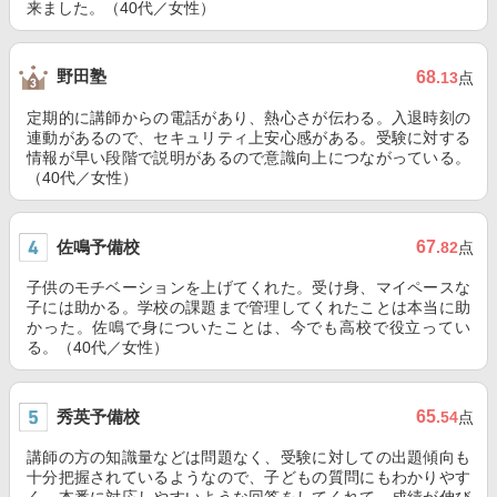
来ました。（40代／女性）
野田塾
68
.13
点
定期的に講師からの電話があり、熱心さが伝わる。入退時刻の
連動があるので、セキュリティ上安心感がある。受験に対する
情報が早い段階で説明があるので意識向上につながっている。
（40代／女性）
佐鳴予備校
67
.82
点
子供のモチベーションを上げてくれた。受け身、マイペースな
子には助かる。学校の課題まで管理してくれたことは本当に助
かった。佐鳴で身についたことは、今でも高校で役立ってい
る。（40代／女性）
秀英予備校
65
.54
点
講師の方の知識量などは問題なく、受験に対しての出題傾向も
十分把握されているようなので、子どもの質問にもわかりやす