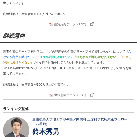
出しております。
商標対象は、回答者数が100人以上の企業です。
推奨意向データ（PDF）
継続意向
調査企業のサービス利用者に、「どの程度その企業のサービスを継続したいか」について「
A:
とても利用し続けたい
」「
B:まあ利用し続けたい
」「
C:あまり利用し続けたくない
」「
D:全く
利用し続けたくない
」の4段階で評価をしてもらい比率を算出しています。
※10段階聴取については、A=9-10回答、B=6-8回答、C=3-5回答、D=1-2回答として割合を算
出しております。
商標対象は、回答者数が100人以上の企業です。
継続意向データ（PDF）
ランキング監修
慶應義塾大学理工学部教授／内閣府 上席科学技術政策フェロー
（非常勤）
鈴木秀男