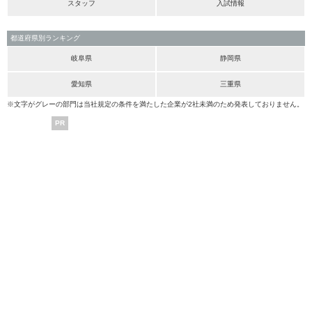
スタッフ
入試情報
都道府県別ランキング
岐阜県
静岡県
愛知県
三重県
※文字がグレーの部門は当社規定の条件を満たした企業が2社未満のため発表しておりません。
PR