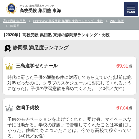
オリコン顧客満足度ランキング
高校受験 集団塾 東海
高校受験 集団塾
おすすめの高校受験 集団塾 東海ランキング・比較
2020年版
静岡県
【2020年】高校受験 集団塾 東海の静岡県ランキング・比較
静岡県 満足度ランキング
三島進学ゼミナール
69
.91
点
時代に応じた子供の通塾条件に対応してもらえていた(以前は絶
対塾だったのに、クラブのスケジュールに対応してくれるよう
になった)。子供の学習意欲を高めてくれた。（40代／女性）
佐鳴予備校
67
.64
点
子供のモチベーションを上げてくれた。受け身、マイペースな
子には助かる。学校の課題まで管理してくれたことは本当に助
かった。佐鳴で身についたことは、今でも高校で役立ってい
る。（40代／女性）