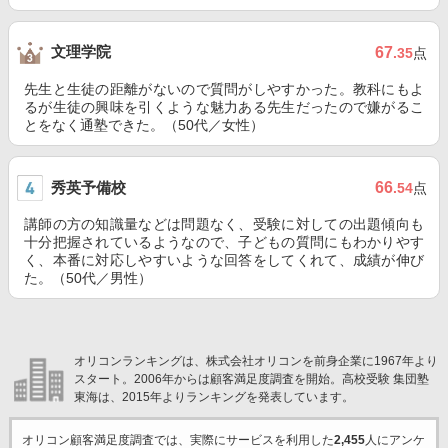
文理学院
67
.35
点
先生と生徒の距離がないので質問がしやすかった。教科にもよ
るが生徒の興味を引くような魅力ある先生だったので嫌がるこ
とをなく通塾できた。（50代／女性）
秀英予備校
66
.54
点
講師の方の知識量などは問題なく、受験に対しての出題傾向も
十分把握されているようなので、子どもの質問にもわかりやす
く、本番に対応しやすいような回答をしてくれて、成績が伸び
た。（50代／男性）
オリコンランキングは、株式会社オリコンを前身企業に1967年より
スタート。2006年からは顧客満足度調査を開始。高校受験 集団塾
東海は、2015年よりランキングを発表しています。
オリコン顧客満足度調査では、実際にサービスを利用した
2,455
人にアンケ