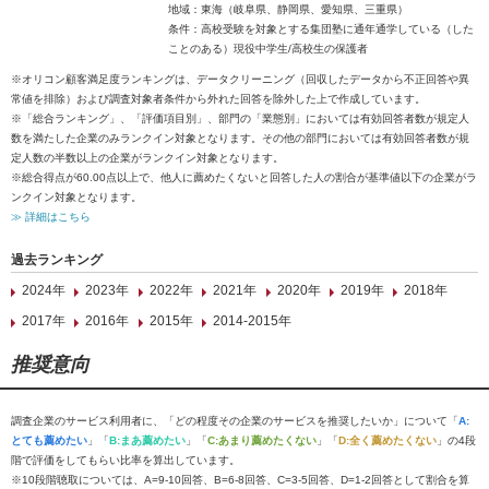
地域：東海（岐阜県、静岡県、愛知県、三重県）
条件：高校受験を対象とする集団塾に通年通学している（した
ことのある）現役中学生/高校生の保護者
※オリコン顧客満足度ランキングは、データクリーニング（回収したデータから不正回答や異
常値を排除）および調査対象者条件から外れた回答を除外した上で作成しています。
※「総合ランキング」、「評価項目別」、部門の「業態別」においては有効回答者数が規定人
数を満たした企業のみランクイン対象となります。その他の部門においては有効回答者数が規
定人数の半数以上の企業がランクイン対象となります。
※総合得点が60.00点以上で、他人に薦めたくないと回答した人の割合が基準値以下の企業がラ
ンクイン対象となります。
≫ 詳細はこちら
過去ランキング
2024年
2023年
2022年
2021年
2020年
2019年
2018年
2017年
2016年
2015年
2014-2015年
推奨意向
調査企業のサービス利用者に、「どの程度その企業のサービスを推奨したいか」について「
A:
とても薦めたい
」「
B:まあ薦めたい
」「
C:あまり薦めたくない
」「
D:全く薦めたくない
」の4段
階で評価をしてもらい比率を算出しています。
※10段階聴取については、A=9-10回答、B=6-8回答、C=3-5回答、D=1-2回答として割合を算