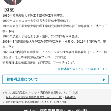
【経歴】
1989年慶應義塾大学理工学部管理工学科卒業。
1992年ロチェスター大学経営大学院修士課程修了。
1996年東京工業大学大学院理工学研究科博士課程経営工学専攻修了。博士（工
学）取得。
1996年筑波大学社会工学系・講師。2002年6月同助教授。
2008年4月慶應義塾大学理工学部管理工学科・准教授。2011年4月同教授、現
在に至る。
2023年4月内閣府 科学技術・イノベーション推進事務局参事官（インフラ・防
災担当）付上席科学技術政策フェロー（非常勤）
研究分野は応用統計解析、品質管理、マーケティング。
≫鈴木研究室についての詳細はこちら
顧客満足度について
オリコン顧客満足度ランキング
高校受験 集団塾ランキング・比較
おすすめの高校受験 集団塾 東海ランキング・比較
2020年版
高校受験 集団塾 東海の静岡県ランキング・口コミ情報