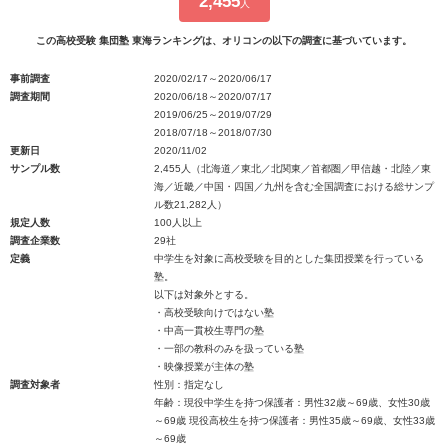
2,455
人
この高校受験 集団塾 東海ランキングは、オリコンの以下の調査に基づいています。
事前調査
2020/02/17～2020/06/17
調査期間
2020/06/18～2020/07/17
2019/06/25～2019/07/29
2018/07/18～2018/07/30
更新日
2020/11/02
サンプル数
2,455人（北海道／東北／北関東／首都圏／甲信越・北陸／東
海／近畿／中国・四国／九州を含む全国調査における総サンプ
ル数21,282人）
規定人数
100人以上
調査企業数
29社
定義
中学生を対象に高校受験を目的とした集団授業を行っている
塾。
以下は対象外とする。
・高校受験向けではない塾
・中高一貫校生専門の塾
・一部の教科のみを扱っている塾
・映像授業が主体の塾
調査対象者
性別：指定なし
年齢：現役中学生を持つ保護者：男性32歳～69歳、女性30歳
～69歳 現役高校生を持つ保護者：男性35歳～69歳、女性33歳
～69歳