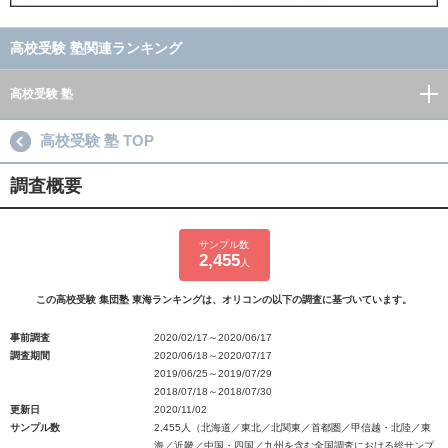
高校受験 塾関連ランキング
高校受験 塾
高校受験 塾 TOP
調査概要
サンプル数
2,455
人
この高校受験 集団塾 東海ランキングは、オリコンの以下の調査に基づいています。
事前調査
2020/02/17～2020/06/17
調査期間
2020/06/18～2020/07/17
2019/06/25～2019/07/29
2018/07/18～2018/07/30
更新日
2020/11/02
サンプル数
2,455人（北海道／東北／北関東／首都圏／甲信越・北陸／東
海／近畿／中国・四国／九州を含む全国調査における総サンプ