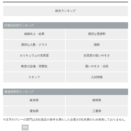
総合ランキング
評価項目別ランキング
成績向上・結果
適切な受講料
適切な人数・クラス
講師
カリキュラムの充実度
自習室の使いやすさ
教室の設備・雰囲気
通いやすさ・治安
スタッフ
入試情報
都道府県別ランキング
岐阜県
静岡県
愛知県
三重県
※文字がグレーの部門は当社規定の条件を満たした企業が2社未満のため発表しておりません。
PR