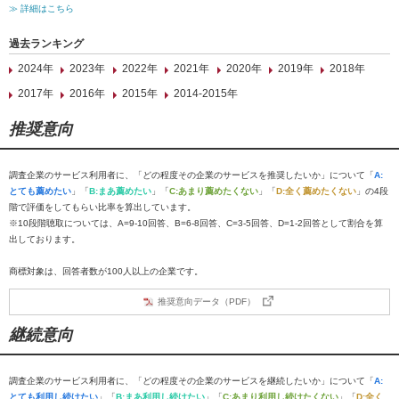
≫ 詳細はこちら
過去ランキング
2024年
2023年
2022年
2021年
2020年
2019年
2018年
2017年
2016年
2015年
2014-2015年
推奨意向
調査企業のサービス利用者に、「どの程度その企業のサービスを推奨したいか」について「
A:
とても薦めたい
」「
B:まあ薦めたい
」「
C:あまり薦めたくない
」「
D:全く薦めたくない
」の4段
階で評価をしてもらい比率を算出しています。
※10段階聴取については、A=9-10回答、B=6-8回答、C=3-5回答、D=1-2回答として割合を算
出しております。
商標対象は、回答者数が100人以上の企業です。
推奨意向データ（PDF）
継続意向
調査企業のサービス利用者に、「どの程度その企業のサービスを継続したいか」について「
A:
とても利用し続けたい
」「
B:まあ利用し続けたい
」「
C:あまり利用し続けたくない
」「
D:全く