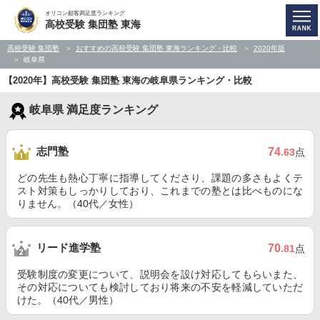
オリコン顧客満足度ランキング
高校受験 集団塾 東海
高校受験 集団塾
おすすめの高校受験 集団塾 東海ランキング・比較
2020年版
岐阜県
【2020年】高校受験 集団塾 東海の岐阜県ランキング・比較
岐阜県 満足度ランキング
志門塾
74
.63
点
どの先生も熱心丁寧に指導してくださり、課題の多さもよくテ
スト対策もしっかりしており、これまでの塾とは比べものにな
りません。（40代／女性）
リード進学塾
70
.81
点
受験制度の変更について、説明会を設け対応してもらいまた、
その対応についても検討しており将来の不安を軽減していただ
けた。（40代／男性）