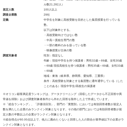
ル数21,282人）
規定人数
100人以上
調査企業数
29社
定義
中学生を対象に高校受験を目的とした集団授業を行っている
塾。
以下は対象外とする。
・高校受験向けではない塾
・中高一貫校生専門の塾
・一部の教科のみを扱っている塾
・映像授業が主体の塾
調査対象者
性別：指定なし
年齢：現役中学生を持つ保護者：男性32歳～69歳、女性30歳
～69歳 現役高校生を持つ保護者：男性35歳～69歳、女性33歳
～69歳
地域：東海（岐阜県、静岡県、愛知県、三重県）
条件：高校受験を対象とする集団塾に通年通学している（した
ことのある）現役中学生/高校生の保護者
※オリコン顧客満足度ランキングは、データクリーニング（回収したデータから不正回答や異
常値を排除）および調査対象者条件から外れた回答を除外した上で作成しています。
※「総合ランキング」、「評価項目別」、部門の「業態別」においては有効回答者数が規定人
数を満たした企業のみランクイン対象となります。その他の部門においては有効回答者数が規
定人数の半数以上の企業がランクイン対象となります。
※総合得点が60.00点以上で、他人に薦めたくないと回答した人の割合が基準値以下の企業がラ
ンクイン対象となります。