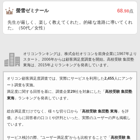
螢雪ゼミナール
68
.98
点
先生が厳しく、楽しく教えてくれた。的確な進路に導いてくれ
た。（50代／女性）
オリコンランキングは、株式会社オリコンを前身企業に1967年より
スタート。2006年からは顧客満足度調査を開始。高校受験 集団塾
東海は、2015年よりランキングを発表しています。
オリコン顧客満足度調査では、実際にサービスを利用した
2,455
人にアンケ
ート調査を実施。
満足度に関する回答を基に、調査企業
29
社を対象にした「
高校受験 集団塾
東海
」ランキングを発表しています。
総合満足度だけでなく、様々な切り口から「
高校受験 集団塾 東海
」を評
価。さらに回答者の口コミや評判といった、実際のユーザーの声も掲載し
ています。
サービス検討の際、“ユーザー満足度”からも比較することで「
高校受験 集