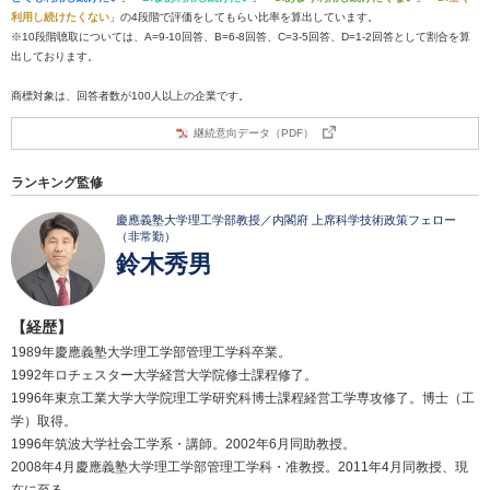
利用し続けたくない
」の4段階で評価をしてもらい比率を算出しています。
※10段階聴取については、A=9-10回答、B=6-8回答、C=3-5回答、D=1-2回答として割合を算
出しております。
商標対象は、回答者数が100人以上の企業です。
継続意向データ（PDF）
ランキング監修
慶應義塾大学理工学部教授／内閣府 上席科学技術政策フェロー
（非常勤）
鈴木秀男
【経歴】
1989年慶應義塾大学理工学部管理工学科卒業。
1992年ロチェスター大学経営大学院修士課程修了。
1996年東京工業大学大学院理工学研究科博士課程経営工学専攻修了。博士（工
学）取得。
1996年筑波大学社会工学系・講師。2002年6月同助教授。
2008年4月慶應義塾大学理工学部管理工学科・准教授。2011年4月同教授、現
在に至る。