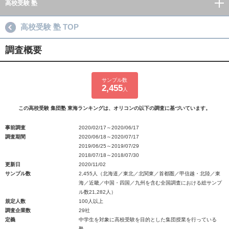
高校受験 塾
高校受験 塾 TOP
調査概要
サンプル数
2,455
人
この高校受験 集団塾 東海ランキングは、オリコンの以下の調査に基づいています。
事前調査
2020/02/17～2020/06/17
調査期間
2020/06/18～2020/07/17
2019/06/25～2019/07/29
2018/07/18～2018/07/30
更新日
2020/11/02
サンプル数
2,455人（北海道／東北／北関東／首都圏／甲信越・北陸／東
海／近畿／中国・四国／九州を含む全国調査における総サンプ
ル数21,282人）
規定人数
100人以上
調査企業数
29社
定義
中学生を対象に高校受験を目的とした集団授業を行っている
塾。