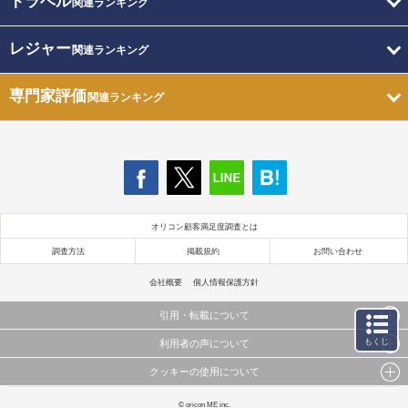
トラベル
関連ランキング
レジャー
関連ランキング
専門家評価
関連ランキング
オリコン顧客満足度調査とは
調査方法
掲載規約
お問い合わせ
会社概要
個人情報保護方針
引用・転載について
もくじ
利用者の声について
当サイトで公開されている情報（文字、写真、イラスト、画像データ等）及びこれらの配置・
編集および構造などについての著作権は株式会社oricon MEに帰属しております。
クッキーの使用について
当サイトに掲載している内容はすべてサービスの利用者が提出された見解・感想です。
これらの情報を権利者の許可なく無断転載・複製などの二次利用を行うことは固く禁じており
弊社が内容について正確性を含め一切保証するものではありません。
ます。
このサイトでは Cookie を使用して、ユーザーに合わせたコンテンツや広告の表示、ソーシャル
© oricon ME inc.
弊社の見解・ 意見ではないことをご理解いただいた上でご覧ください。