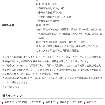
以下は対象外とする。
・高校受験向けではない塾
・中高一貫校生専門の塾
・一部の教科のみを扱っている塾
・映像授業が主体の塾
調査対象者
性別：指定なし
年齢：現役中学生を持つ保護者：男性32歳～69歳、女性30歳
～69歳 現役高校生を持つ保護者：男性35歳～69歳、女性33歳
～69歳
地域：東海（岐阜県、静岡県、愛知県、三重県）
条件：高校受験を対象とする集団塾に通年通学している（した
ことのある）現役中学生/高校生の保護者
※オリコン顧客満足度ランキングは、データクリーニング（回収したデータから不正回答や異
常値を排除）および調査対象者条件から外れた回答を除外した上で作成しています。
※「総合ランキング」、「評価項目別」、部門の「業態別」においては有効回答者数が規定人
数を満たした企業のみランクイン対象となります。その他の部門においては有効回答者数が規
定人数の半数以上の企業がランクイン対象となります。
※総合得点が60.00点以上で、他人に薦めたくないと回答した人の割合が基準値以下の企業がラ
ンクイン対象となります。
≫ 詳細はこちら
過去ランキング
2024年
2023年
2022年
2021年
2020年
2019年
2018年