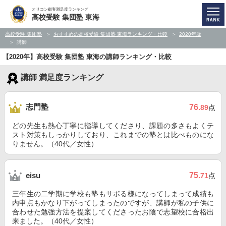
オリコン顧客満足度ランキング
高校受験 集団塾 東海
高校受験 集団塾
おすすめの高校受験 集団塾 東海ランキング・比較
2020年版
講師
【2020年】高校受験 集団塾 東海の講師ランキング・比較
講師 満足度ランキング
志門塾
76
.89
点
どの先生も熱心丁寧に指導してくださり、課題の多さもよくテ
スト対策もしっかりしており、これまでの塾とは比べものにな
りません。（40代／女性）
75
eisu
.71
点
三年生の二学期に学校も塾もサボる様になってしまって成績も
内申点もかなり下がってしまったのですが、講師が私の子供に
合わせた勉強方法を提案してくださったお陰で志望校に合格出
来ました。（40代／女性）