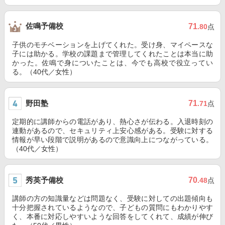
佐鳴予備校
71
.80
点
子供のモチベーションを上げてくれた。受け身、マイペースな
子には助かる。学校の課題まで管理してくれたことは本当に助
かった。佐鳴で身についたことは、今でも高校で役立ってい
る。（40代／女性）
野田塾
71
.71
点
定期的に講師からの電話があり、熱心さが伝わる。入退時刻の
連動があるので、セキュリティ上安心感がある。受験に対する
情報が早い段階で説明があるので意識向上につながっている。
（40代／女性）
秀英予備校
70
.48
点
講師の方の知識量などは問題なく、受験に対しての出題傾向も
十分把握されているようなので、子どもの質問にもわかりやす
く、本番に対応しやすいような回答をしてくれて、成績が伸び