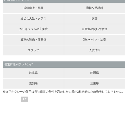
成績向上・結果
適切な受講料
適切な人数・クラス
講師
カリキュラムの充実度
自習室の使いやすさ
教室の設備・雰囲気
通いやすさ・治安
スタッフ
入試情報
都道府県別ランキング
岐阜県
静岡県
愛知県
三重県
※文字がグレーの部門は当社規定の条件を満たした企業が2社未満のため発表しておりません。
PR