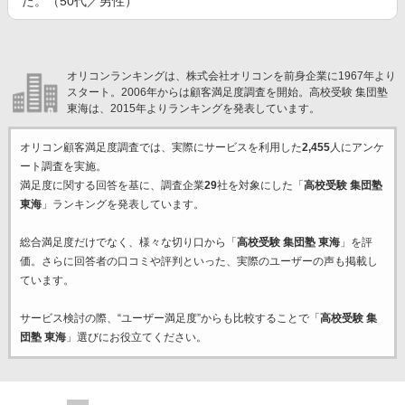
た。（50代／男性）
オリコンランキングは、株式会社オリコンを前身企業に1967年より
スタート。2006年からは顧客満足度調査を開始。高校受験 集団塾
東海は、2015年よりランキングを発表しています。
オリコン顧客満足度調査では、実際にサービスを利用した
2,455
人にアンケ
ート調査を実施。
満足度に関する回答を基に、調査企業
29
社を対象にした「
高校受験 集団塾
東海
」ランキングを発表しています。
総合満足度だけでなく、様々な切り口から「
高校受験 集団塾 東海
」を評
価。さらに回答者の口コミや評判といった、実際のユーザーの声も掲載し
ています。
サービス検討の際、“ユーザー満足度”からも比較することで「
高校受験 集
団塾 東海
」選びにお役立てください。