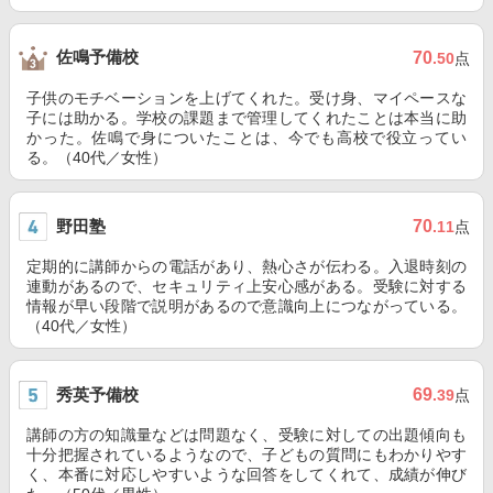
佐鳴予備校
70
.50
点
子供のモチベーションを上げてくれた。受け身、マイペースな
子には助かる。学校の課題まで管理してくれたことは本当に助
かった。佐鳴で身についたことは、今でも高校で役立ってい
る。（40代／女性）
野田塾
70
.11
点
定期的に講師からの電話があり、熱心さが伝わる。入退時刻の
連動があるので、セキュリティ上安心感がある。受験に対する
情報が早い段階で説明があるので意識向上につながっている。
（40代／女性）
秀英予備校
69
.39
点
講師の方の知識量などは問題なく、受験に対しての出題傾向も
十分把握されているようなので、子どもの質問にもわかりやす
く、本番に対応しやすいような回答をしてくれて、成績が伸び