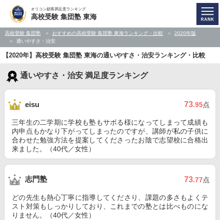
オリコン顧客満足度ランキング
高校受験 集団塾 東海
高校受験 集団塾
おすすめの高校受験 集団塾 東海ランキング・比較
2020年版
通いやすさ・治安
【2020年】高校受験 集団塾 東海の通いやすさ・治安ランキング・比較
通いやすさ・治安 満足度ランキング
73
eisu
.95
点
三年生の二学期に学校も塾もサボる様になってしまって成績も
内申点もかなり下がってしまったのですが、講師が私の子供に
合わせた勉強方法を提案してくださったお陰で志望校に合格出
来ました。（40代／女性）
志門塾
73
.77
点
どの先生も熱心丁寧に指導してくださり、課題の多さもよくテ
スト対策もしっかりしており、これまでの塾とは比べものにな
りません。（40代／女性）