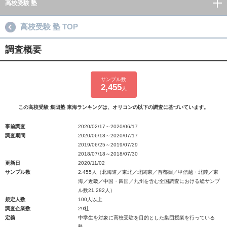
高校受験 塾
高校受験 塾 TOP
調査概要
サンプル数
2,455
人
この高校受験 集団塾 東海ランキングは、オリコンの以下の調査に基づいています。
事前調査
2020/02/17～2020/06/17
調査期間
2020/06/18～2020/07/17
2019/06/25～2019/07/29
2018/07/18～2018/07/30
更新日
2020/11/02
サンプル数
2,455人（北海道／東北／北関東／首都圏／甲信越・北陸／東
海／近畿／中国・四国／九州を含む全国調査における総サンプ
ル数21,282人）
規定人数
100人以上
調査企業数
29社
定義
中学生を対象に高校受験を目的とした集団授業を行っている
塾。