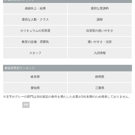
成績向上・結果
適切な受講料
適切な人数・クラス
講師
カリキュラムの充実度
自習室の使いやすさ
教室の設備・雰囲気
通いやすさ・治安
スタッフ
入試情報
都道府県別ランキング
岐阜県
静岡県
愛知県
三重県
※文字がグレーの部門は当社規定の条件を満たした企業が2社未満のため発表しておりません。
PR