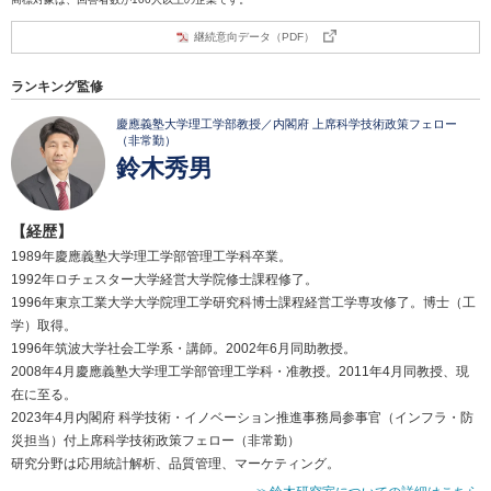
継続意向データ（PDF）
ランキング監修
慶應義塾大学理工学部教授／内閣府 上席科学技術政策フェロー
（非常勤）
鈴木秀男
【経歴】
1989年慶應義塾大学理工学部管理工学科卒業。
1992年ロチェスター大学経営大学院修士課程修了。
1996年東京工業大学大学院理工学研究科博士課程経営工学専攻修了。博士（工
学）取得。
1996年筑波大学社会工学系・講師。2002年6月同助教授。
2008年4月慶應義塾大学理工学部管理工学科・准教授。2011年4月同教授、現
在に至る。
2023年4月内閣府 科学技術・イノベーション推進事務局参事官（インフラ・防
災担当）付上席科学技術政策フェロー（非常勤）
研究分野は応用統計解析、品質管理、マーケティング。