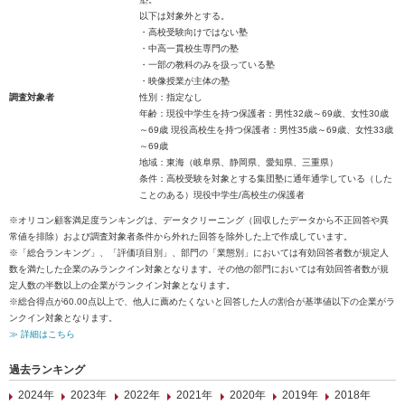
以下は対象外とする。
・高校受験向けではない塾
・中高一貫校生専門の塾
・一部の教科のみを扱っている塾
・映像授業が主体の塾
調査対象者
性別：指定なし
年齢：現役中学生を持つ保護者：男性32歳～69歳、女性30歳
～69歳 現役高校生を持つ保護者：男性35歳～69歳、女性33歳
～69歳
地域：東海（岐阜県、静岡県、愛知県、三重県）
条件：高校受験を対象とする集団塾に通年通学している（した
ことのある）現役中学生/高校生の保護者
※オリコン顧客満足度ランキングは、データクリーニング（回収したデータから不正回答や異
常値を排除）および調査対象者条件から外れた回答を除外した上で作成しています。
※「総合ランキング」、「評価項目別」、部門の「業態別」においては有効回答者数が規定人
数を満たした企業のみランクイン対象となります。その他の部門においては有効回答者数が規
定人数の半数以上の企業がランクイン対象となります。
※総合得点が60.00点以上で、他人に薦めたくないと回答した人の割合が基準値以下の企業がラ
ンクイン対象となります。
≫ 詳細はこちら
過去ランキング
2024年
2023年
2022年
2021年
2020年
2019年
2018年