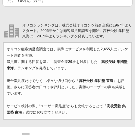
た。（50代／男性）
オリコンランキングは、株式会社オリコンを前身企業に1967年より
スタート。2006年からは顧客満足度調査を開始。高校受験 集団塾
東海は、2015年よりランキングを発表しています。
オリコン顧客満足度調査では、実際にサービスを利用した
2,455
人にアンケ
ート調査を実施。
満足度に関する回答を基に、調査企業
29
社を対象にした「
高校受験 集団塾
東海
」ランキングを発表しています。
総合満足度だけでなく、様々な切り口から「
高校受験 集団塾 東海
」を評
価。さらに回答者の口コミや評判といった、実際のユーザーの声も掲載し
ています。
サービス検討の際、“ユーザー満足度”からも比較することで「
高校受験 集
団塾 東海
」選びにお役立てください。