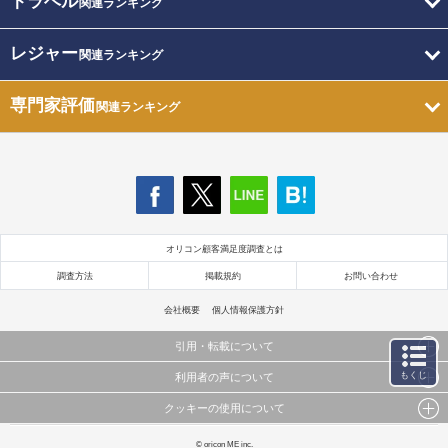
トラベル
関連ランキング
レジャー
関連ランキング
専門家評価
関連ランキング
オリコン顧客満足度調査とは
調査方法
掲載規約
お問い合わせ
会社概要
個人情報保護方針
引用・転載について
もくじ
利用者の声について
当サイトで公開されている情報（文字、写真、イラスト、画像データ等）及びこれらの配置・
編集および構造などについての著作権は株式会社oricon MEに帰属しております。
クッキーの使用について
当サイトに掲載している内容はすべてサービスの利用者が提出された見解・感想です。
これらの情報を権利者の許可なく無断転載・複製などの二次利用を行うことは固く禁じており
弊社が内容について正確性を含め一切保証するものではありません。
ます。
このサイトでは Cookie を使用して、ユーザーに合わせたコンテンツや広告の表示、ソーシャル
© oricon ME inc.
弊社の見解・ 意見ではないことをご理解いただいた上でご覧ください。