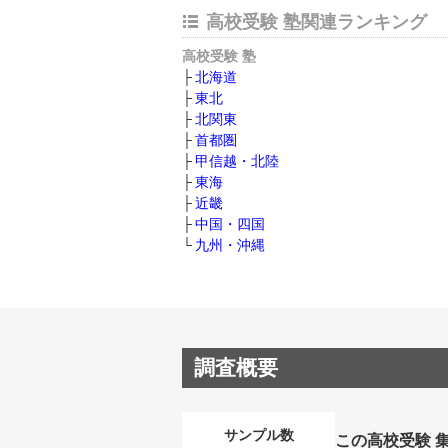
高校受験 塾関連ランキング
高校受験 塾
北海道
東北
北関東
首都圏
甲信越・北陸
東海
近畿
中国・四国
九州・沖縄
調査概要
サンプル数
この高校受験 