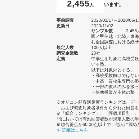
2,455
います。
人
事前調査
2020/02/17～2020/06/1
更新日
2020/11/02
サンプル数
2,4
圏／甲信越・北陸／東海
む全国調査における総サン
規定人数
100人以上
調査企業数
29社
定義
中学生を対象に高校受験
いる塾。
以下は対象外とする。
・高校受験向けではない
・中高一貫校生専門の塾
・一部の教科のみを扱っ
・映像授業が主体の塾
※オリコン顧客満足度ランキングは、デー
および調査対象者条件から外れた回答を
※「総合ランキング」、「評価項目別」、
門においては有効回答者数が規定人数の半
※総合得点が60.00点以上で、他人に
≫ 詳細はこちら