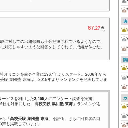
適
67
.27
点
受験に対しての出題傾向も十分把握されているようなので、
番に対応しやすいような回答をしてくれて、成績が伸びた。
講
オリコンを前身企業に1967年よりスタート。2006年から
験 集団塾 東海は、2015年よりランキングを発表していま
カ
サービスを利用した
2,455
人にアンケート調査を実施。
29
社を対象にした「
高校受験 集団塾 東海
」ランキングを
から「
高校受験 集団塾 東海
」を評価。さらに回答者の口
の声も掲載しています。