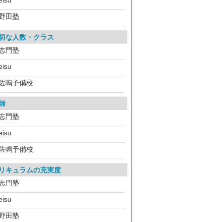
eisu
野田塾
切な人数・クラス
志門塾
eisu
佐鳴予備校
師
志門塾
eisu
佐鳴予備校
リキュラムの充実度
志門塾
eisu
野田塾