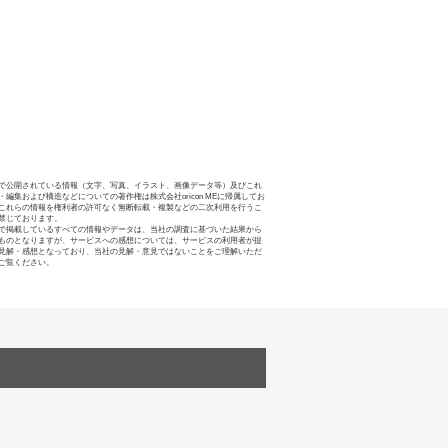
で公開されている情報（文字、写真、イラスト、画像データ等）及びこれ
・編集および構造などについての著作権は株式会社oricon MEに帰属してお
これらの情報を権利者の許可なく無断転載・複製などの二次利用を行うこ
禁じております。
で掲載しているすべての情報やデータは、当社の調査に基づいた結果から
ものとなりますが、サービスへの感想については、サービスの利用者が提
見解・感想となっており、当社の見解・意見ではないことをご理解いただ
ご覧ください。