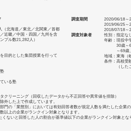
7
調査期間
2020/06/18～2
2019/06/25～2
55人（北海道／東北／北関東／首都
2018/07/18～2
／近畿／中国・四国／九州を含
調査対象者
性別：指定な
プル数21,282人）
年齢：現役中学
30歳～
～69歳
を目的とした集団授業を行って
地域：東海（
条件：高校受
（した
塾
ている塾
タクリーニング（回収したデータから不正回答や異常値を排除）
除外した上で作成しています。
部門の「業態別」においては有効回答者数が規定人数を満たした企業の
数以上の企業がランクイン対象となります。
薦めたくないと回答した人の割合が基準値以下の企業がランクイン対象とな