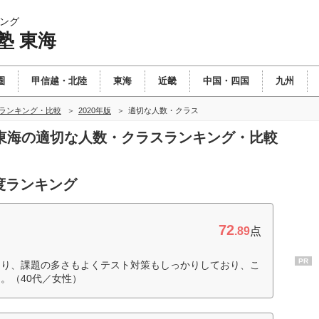
ング
塾 東海
圏
甲信越・北陸
東海
近畿
中国・四国
九州
海ランキング・比較
2020年版
適切な人数・クラス
塾 東海の適切な人数・クラスランキング・比較
度ランキング
72
.89
点
PR
さり、課題の多さもよくテスト対策もしっかりしており、こ
。（40代／女性）