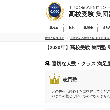
オリコン顧客満足度ランキ
高校受験 集団
北海道
東北
北関東
首都
高校受験 集団塾
おすすめの高校受験 集団塾 東
【2020年】高校受験 集団
適切な人数・クラス 満足
志門塾
どの先生も熱心丁寧に指導してくだ
れまでの塾とは比べものになりません