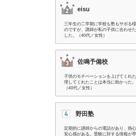
eisu
三年生の二学期に学校も塾もサボる
のですが、講師が私の子供に合わせ
した。（40代／女性）
佐鳴予備校
子供のモチベーションを上げてくれ
理してくれたことは本当に助かった
（40代／女性）
野田塾
定期的に講師からの電話があり、熱
安心感がある。受験に対する情報が