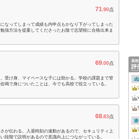
71
.90
点
様になってしまって成績も内申点もかなり下がってしまった
た勉強方法を提案してくださったお陰で志望校に合格出来ま
高校
69
.00
点
評
た。受け身、マイペースな子には助かる。学校の課題まで管
成
。佐鳴で身についたことは、今でも高校で役立っている。
68
.83
点
適
心さが伝わる。入退時刻の連動があるので、セキュリティ上
早い段階で説明があるので意識向上につながっている。