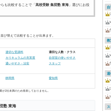
からも比較することで「
高校受験 集団塾 東海
」選びにお役
自
に並び替えて比較することが出来ます。
教
適切な受講料
適切な人数・クラス
カリキュラムの充実度
自習室の使いやすさ
通いやすさ・治安
スタッフ
通
静岡県
愛知県
業が2社未満のため発表しておりません。
団塾 東海
ス