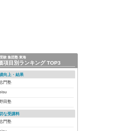
受験 集団塾 東海
価項目別ランキング TOP3
績向上・結果
志門塾
eisu
野田塾
切な受講料
志門塾