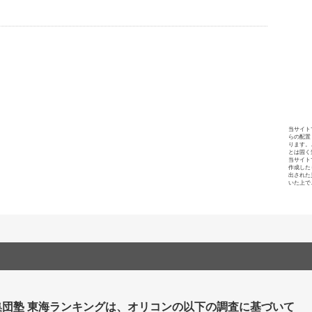
当サイト
らの配置
ります。
とは固く
当サイト
作成した
出された
いた上で
集団塾 東海ランキングは、オリコンの以下の調査に基づいて