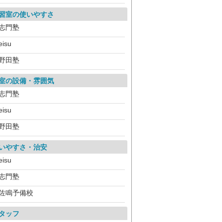
習室の使いやすさ
志門塾
eisu
野田塾
室の設備・雰囲気
志門塾
eisu
野田塾
いやすさ・治安
eisu
志門塾
佐鳴予備校
タッフ