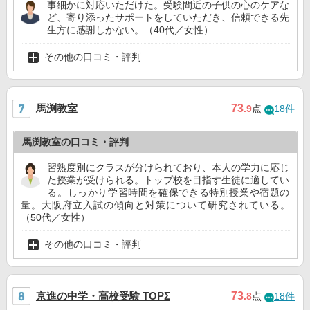
事細かに対応いただけた。受験間近の子供の心のケアな
ど、寄り添ったサポートをしていただき、信頼できる先
生方に感謝しかない。（40代／女性）
その他の口コミ・評判
馬渕教室
73
.9
点
18件
馬渕教室の口コミ・評判
習熟度別にクラスが分けられており、本人の学力に応じ
た授業が受けられる。トップ校を目指す生徒に適してい
る。しっかり学習時間を確保できる特別授業や宿題の
量。大阪府立入試の傾向と対策について研究されている。
（50代／女性）
その他の口コミ・評判
京進の中学・高校受験 TOPΣ
73
.8
点
18件