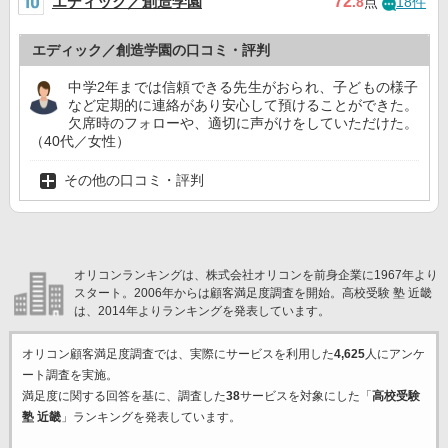
エディック／創造学園
72
.8
点
18件
エディック／創造学園の口コミ・評判
中学2年までは信頼できる先生がおられ、子どもの様子
など定期的に連絡があり安心して預けることができた。
欠席時のフォローや、適切に声がけをしていただけた。
（40代／女性）
その他の口コミ・評判
オリコンランキングは、株式会社オリコンを前身企業に1967年より
スタート。2006年からは顧客満足度調査を開始。高校受験 塾 近畿
は、2014年よりランキングを発表しています。
オリコン顧客満足度調査では、実際にサービスを利用した
4,625
人にアンケ
ート調査を実施。
満足度に関する回答を基に、調査した
38
サービスを対象にした「
高校受験
塾 近畿
」ランキングを発表しています。