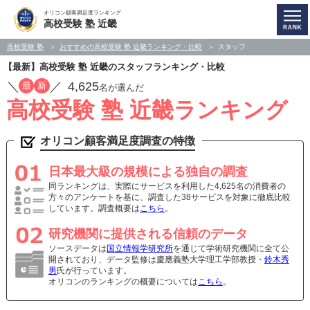
オリコン顧客満足度ランキング
高校受験 塾 近畿
高校受験 塾
おすすめの高校受験 塾 近畿ランキング・比較
スタッフ
【最新】高校受験 塾 近畿のスタッフランキング・比較
／
／
4,625
最
新
名が選んだ
高校受験 塾 近畿ランキング
オリコン顧客満足度調査の特徴
日本最大級の規模による独自の調査
同ランキングは、実際にサービスを利用した4,625名の消費者の
方々のアンケートを基に、調査した38サービスを対象に徹底比較
しています。調査概要は
こちら
。
研究機関に提供される信頼のデータ
ソースデータは
国立情報学研究所
を通じて学術研究機関に全て公
開されており、データ監修は慶應義塾大学理工学部教授・
鈴木秀
男
氏が行っています。
オリコンのランキングの概要については
こちら
。