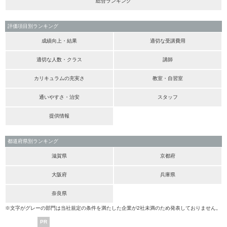
総合ランキング
評価項目別ランキング
成績向上・結果
適切な受講費用
適切な人数・クラス
講師
カリキュラムの充実さ
教室・自習室
通いやすさ・治安
スタッフ
提供情報
都道府県別ランキング
滋賀県
京都府
大阪府
兵庫県
奈良県
※文字がグレーの部門は当社規定の条件を満たした企業が2社未満のため発表しておりません。
PR