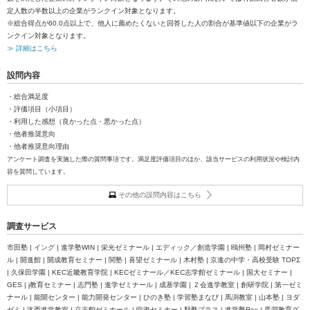
定人数の半数以上の企業がランクイン対象となります。
※総合得点が60.0点以上で、他人に薦めたくないと回答した人の割合が基準値以下の企業がラ
ンクイン対象となります。
≫ 詳細はこちら
設問内容
・総合満足度
・評価項目（小項目）
・利用した感想（良かった点・悪かった点）
・他者推奨意向
・他者推奨意向理由
アンケート調査を実施した際の質問事項です。満足度評価項目のほか、該当サービスの利用状況や検討内
容を質問しています。
その他の設問内容はこちら
調査サービス
市田塾 | イング | 進学塾WIN | 栄光ゼミナール | エディック／創造学園 | 鴎州塾 | 岡村ゼミナー
ル | 開進館 | 開成教育セミナー | 関塾 | 喜望ゼミナール | 木村塾 | 京進の中学・高校受験 TOPΣ
| 久保田学園 | KEC近畿教育学院 | KECゼミナール／KEC志学館ゼミナール | 国大セミナー |
GES | j教育セミナー | 志門塾 | 進学ゼミナール | 成基学園 | Ｚ会進学教室 | 創研学院 | 第一ゼミ
ナール | 能開センター | 能力開発センター | ひのき塾 | 学習塾まなび | 馬渕教室 | 山本塾 | ヨダ
ゼミ | 洛西進学教室 | 立志館ゼミナール | 臨海セミナー | 類塾プラス | 進学塾Rex | 馬淵教育グ