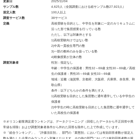
更新日
2025/11/04
サンプル数
4,625人（全国調査における総サンプル数27,923人）
規定人数
100人以上
調査サービス数
38サービス
定義
高校受験を目的とし、中学生を対象に一定のカリキュラムに
沿った形で集団授業を行っている塾
ただし、以下は対象外とする
1)高校受験向けではない塾
2)中高一貫校生専門の塾
3)一部の教科のみを扱っている塾
4)映像授業が主体の塾
調査対象者
性別：指定なし
年齢：中学生の保護者：男性32～69歳 女性30～69歳／高校
生の保護者：男性35～69歳 女性33～69歳
地域：近畿（滋賀県、京都府、大阪府、兵庫県、奈良県、和
歌山県）
条件：以下どちらかの条件を満たす人
1)高校受験を目的とした集団塾に通年通学している中学生の
保護者
2)中学生の時に高校受験を目的とした集団塾に通年通学して
いた高校生の保護者
※オリコン顧客満足度ランキングは、データクリーニング（回収したデータから不正回答や異
常値を排除）および調査対象者条件から外れた回答を除外した上で作成しています。
※「総合ランキング」、「評価項目別」、部門の「業態別」においては有効回答者数が規定人
数を満たした企業のみランクイン対象となります。その他の部門においては有効回答者数が規