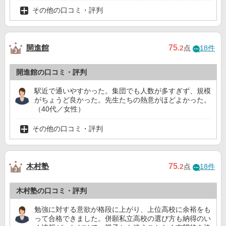
その他の口コミ・評判
開進館
75
.2
点
18件
開進館の口コミ・評判
駅近で通いやすかった。集団でも人数が多すぎず、規模
がちょうど良かった。先生たちの熱意がほどよかった。
（40代／女性）
その他の口コミ・評判
木村塾
75
.2
点
18件
木村塾の口コミ・評判
勉強に対する意欲が格段に上がり、上位高校に余裕をも
って合格できました。併願私立高校の選び方も納得のい