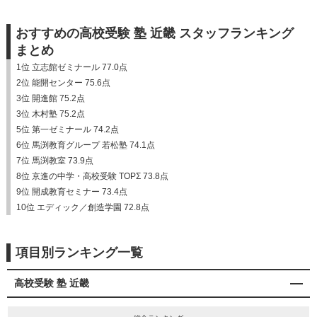
おすすめの高校受験 塾 近畿 スタッフランキング
まとめ
1位 立志館ゼミナール 77.0点
2位 能開センター 75.6点
3位 開進館 75.2点
3位 木村塾 75.2点
5位 第一ゼミナール 74.2点
6位 馬渕教育グループ 若松塾 74.1点
7位 馬渕教室 73.9点
8位 京進の中学・高校受験 TOPΣ 73.8点
9位 開成教育セミナー 73.4点
10位 エディック／創造学園 72.8点
項目別ランキング一覧
高校受験 塾 近畿