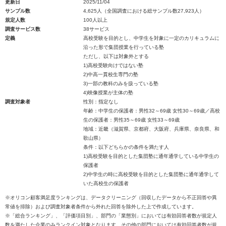
更新日
2025/11/04
サンプル数
4,625人（全国調査における総サンプル数27,923人）
規定人数
100人以上
調査サービス数
38サービス
定義
高校受験を目的とし、中学生を対象に一定のカリキュラムに
沿った形で集団授業を行っている塾
ただし、以下は対象外とする
1)高校受験向けではない塾
2)中高一貫校生専門の塾
3)一部の教科のみを扱っている塾
4)映像授業が主体の塾
調査対象者
性別：指定なし
年齢：中学生の保護者：男性32～69歳 女性30～69歳／高校
生の保護者：男性35～69歳 女性33～69歳
地域：近畿（滋賀県、京都府、大阪府、兵庫県、奈良県、和
歌山県）
条件：以下どちらかの条件を満たす人
1)高校受験を目的とした集団塾に通年通学している中学生の
保護者
2)中学生の時に高校受験を目的とした集団塾に通年通学して
いた高校生の保護者
※オリコン顧客満足度ランキングは、データクリーニング（回収したデータから不正回答や異
常値を排除）および調査対象者条件から外れた回答を除外した上で作成しています。
※「総合ランキング」、「評価項目別」、部門の「業態別」においては有効回答者数が規定人
数を満たした企業のみランクイン対象となります。その他の部門においては有効回答者数が規