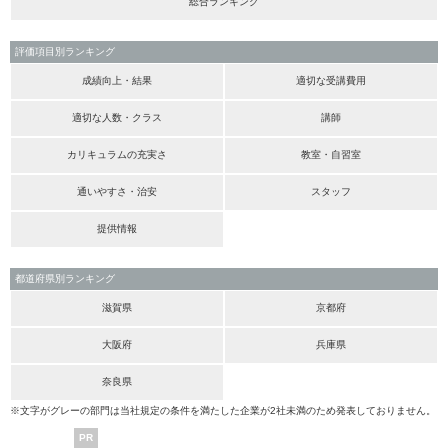
総合ランキング
評価項目別ランキング
成績向上・結果
適切な受講費用
適切な人数・クラス
講師
カリキュラムの充実さ
教室・自習室
通いやすさ・治安
スタッフ
提供情報
都道府県別ランキング
滋賀県
京都府
大阪府
兵庫県
奈良県
※文字がグレーの部門は当社規定の条件を満たした企業が2社未満のため発表しておりません。
PR