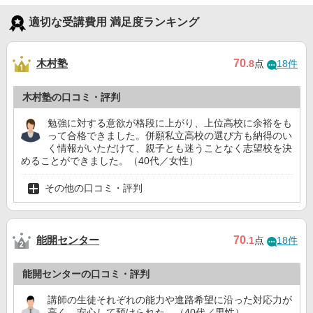
適切な受講費用 満足度ランキング
木村塾
70
.8
点
18件
木村塾の口コミ・評判
勉強に対する意欲が格段に上がり、上位高校に余裕をも
って合格できました。併願私立高校の選び方も納得のい
く情報がいただけて、親子とも迷うことなく志望校を決
めることができました。（40代／女性）
その他の口コミ・評判
能開センター
70
.1
点
18件
能開センターの口コミ・評判
講師の生徒それぞれの能力や進路希望に沿った対応力が
高く、安心して預けられた。（40代／男性）