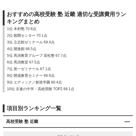
おすすめの高校受験 塾 近畿 適切な受講費用ラン
キングまとめ
1位 木村塾 70.8点
2位 能開センター 70.1点
3位 立志館ゼミナール 69.4点
4位 開進館 68.5点
5位 馬渕教育グループ 若松塾 67.7点
6位 馬渕教室 67.5点
7位 第一ゼミナール 67.1点
8位 開成教育セミナー 66.9点
9位 エディック／創造学園 66.4点
10位 京進の中学・高校受験 TOPΣ 66.1点
項目別ランキング一覧
高校受験 塾 近畿