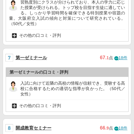
習熟度別にクラスが分けられており、本人の学力に応じ
た授業が受けられる。トップ校を目指す生徒に適してい
る。しっかり学習時間を確保できる特別授業や宿題の
量。大阪府立入試の傾向と対策について研究されている。
（50代／女性）
その他の口コミ・評判
第一ゼミナール
67
.1
点
18件
第一ゼミナールの口コミ・評判
入試に向けて近隣の高校の情報が信頼でき、受験する高
校に合格するための適切な指導が良かった。（50代／
女性）
その他の口コミ・評判
開成教育セミナー
66
.9
点
18件