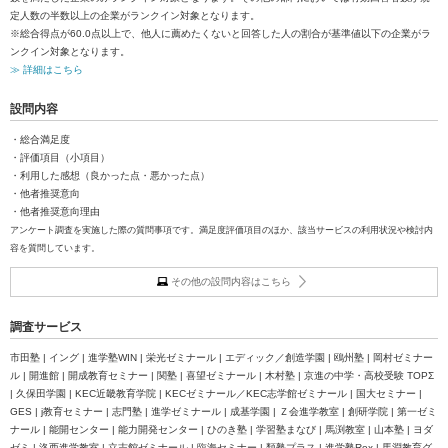
定人数の半数以上の企業がランクイン対象となります。
※総合得点が60.0点以上で、他人に薦めたくないと回答した人の割合が基準値以下の企業がラ
ンクイン対象となります。
≫ 詳細はこちら
設問内容
・総合満足度
・評価項目（小項目）
・利用した感想（良かった点・悪かった点）
・他者推奨意向
・他者推奨意向理由
アンケート調査を実施した際の質問事項です。満足度評価項目のほか、該当サービスの利用状況や検討内
容を質問しています。
その他の設問内容はこちら
調査サービス
市田塾 | イング | 進学塾WIN | 栄光ゼミナール | エディック／創造学園 | 鴎州塾 | 岡村ゼミナー
ル | 開進館 | 開成教育セミナー | 関塾 | 喜望ゼミナール | 木村塾 | 京進の中学・高校受験 TOPΣ
| 久保田学園 | KEC近畿教育学院 | KECゼミナール／KEC志学館ゼミナール | 国大セミナー |
GES | j教育セミナー | 志門塾 | 進学ゼミナール | 成基学園 | Ｚ会進学教室 | 創研学院 | 第一ゼミ
ナール | 能開センター | 能力開発センター | ひのき塾 | 学習塾まなび | 馬渕教室 | 山本塾 | ヨダ
ゼミ | 洛西進学教室 | 立志館ゼミナール | 臨海セミナー | 類塾プラス | 進学塾Rex | 馬淵教育グ