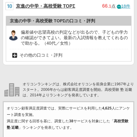
京進の中学・高校受験 TOPΣ
66
.1
点
18件
京進の中学・高校受験 TOPΣの口コミ・評判
偏差値や志望高校の判定などが出るので、子どもの学力
の確認ができてよい。最新の入試情報を教えてくれるの
で助かる。（40代／女性）
その他の口コミ・評判
オリコンランキングは、株式会社オリコンを前身企業に1967年より
スタート。2006年からは顧客満足度調査を開始。高校受験 塾 近畿
は、2014年よりランキングを発表しています。
オリコン顧客満足度調査では、実際にサービスを利用した
4,625
人にアンケ
ート調査を実施。
満足度に関する回答を基に、調査した
38
サービスを対象にした「
高校受験
塾 近畿
」ランキングを発表しています。