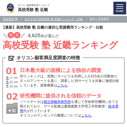
オリコン顧客満足度ランキング
高校受験 塾 近畿
高校受験 塾
おすすめの高校受験 塾 近畿ランキング・比較
適切な受講費用
【最新】高校受験 塾 近畿の適切な受講費用ランキング・比較
／
／
4,625
最
新
名が選んだ
高校受験 塾 近畿ランキング
オリコン顧客満足度調査の特徴
日本最大級の規模による独自の調査
同ランキングは、実際にサービスを利用した4,625名の消費者の
方々のアンケートを基に、調査した38サービスを対象に徹底比較
しています。調査概要は
こちら
。
研究機関に提供される信頼のデータ
ソースデータは
国立情報学研究所
を通じて学術研究機関に全て公
開されており、データ監修は慶應義塾大学理工学部教授・
鈴木秀
男
氏が行っています。
オリコンのランキングの概要については
こちら
。