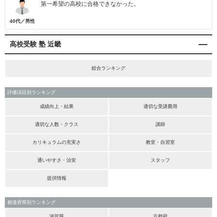
第一希望の高校に合格できなかった。
40代／男性
高校受験 塾 近畿
総合ランキング
評価項目別ランキング
成績向上・結果
適切な受講費用
適切な人数・クラス
講師
カリキュラムの充実さ
教室・自習室
通いやすさ・治安
スタッフ
提供情報
都道府県別ランキング
滋賀県
京都府