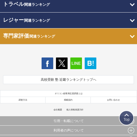
トラベル
関連ランキング
レジャー
関連ランキング
専門家評価
関連ランキング
高校受験 塾 近畿ランキングトップへ
オリコン顧客満足度調査とは
調査方法
掲載規約
お問い合わせ
会社概要
個人情報保護方針
Top
引用・転載について
利用者の声について
当サイトで公開されている情報（文字、写真、イラスト、画像データ等）及びこれらの配置・
編集および構造などについての著作権は株式会社oricon MEに帰属しております。