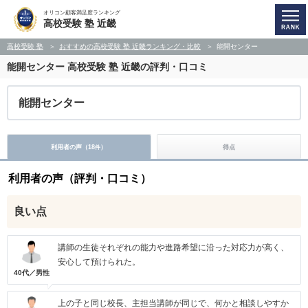
オリコン顧客満足度ランキング
高校受験 塾 近畿
高校受験 塾
おすすめの高校受験 塾 近畿ランキング・比較
能開センター
能開センター
高校受験 塾 近畿の評判・口コミ
能開センター
利用者の声（
18
）
得点
件
利用者の声（評判・口コミ）
良い点
講師の生徒それぞれの能力や進路希望に沿った対応力が高く、
安心して預けられた。
40代／男性
上の子と同じ校長、主担当講師が同じで、何かと相談しやすか