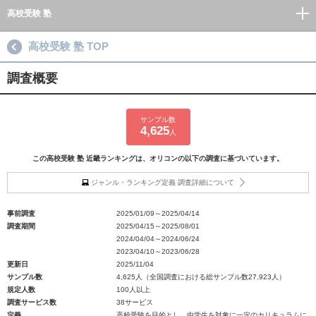
高校受験 塾
高校受験 塾 TOP
調査概要
サンプル数
4,625
人
この高校受験 塾 近畿ランキングは、オリコンの以下の調査に基づいています。
ジャンル・ランキング定義 調査詳細について
事前調査
2025/01/09～2025/04/14
調査期間
2025/04/15～2025/08/01
2024/04/04～2024/06/24
2023/04/10～2023/06/28
更新日
2025/11/04
サンプル数
4,625人（全国調査における総サンプル数27,923人）
規定人数
100人以上
調査サービス数
38サービス
定義
高校受験を目的とし、中学生を対象に一定のカリキュラムに