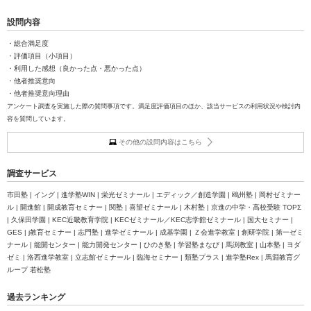
設問内容
・総合満足度
・評価項目（小項目）
・利用した感想（良かった点・悪かった点）
・他者推奨意向
・他者推奨意向理由
アンケート調査を実施した際の質問事項です。満足度評価項目のほか、該当サービスの利用状況や検討内
容を質問しています。
その他の設問内容はこちら
調査サービス
市田塾 | イング | 進学塾WIN | 栄光ゼミナール | エディック／創造学園 | 鴎州塾 | 岡村ゼミナー
ル | 開進館 | 開成教育セミナー | 関塾 | 喜望ゼミナール | 木村塾 | 京進の中学・高校受験 TOPΣ
| 久保田学園 | KEC近畿教育学院 | KECゼミナール／KEC志学館ゼミナール | 国大セミナー |
GES | j教育セミナー | 志門塾 | 進学ゼミナール | 成基学園 | Ｚ会進学教室 | 創研学院 | 第一ゼミ
ナール | 能開センター | 能力開発センター | ひのき塾 | 学習塾まなび | 馬渕教室 | 山本塾 | ヨダ
ゼミ | 洛西進学教室 | 立志館ゼミナール | 臨海セミナー | 類塾プラス | 進学塾Rex | 馬淵教育グ
ループ 若松塾
過去ランキング