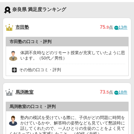
奈良県 満足度ランキング
市田塾
75
.9
点
13件
市田塾の口コミ・評判
体調不良時などのリモート授業が充実していたように思
います。（50代／男性）
その他の口コミ・評判
馬渕教室
73
.5
点
18件
馬渕教室の口コミ・評判
塾内の模試を受けている際に、子供がどの問題に時間を
かけているかや、解答時の姿勢なども見ていて懇談時に
話してくれたので、一人ひとりの生徒のことをよく見て
くださっていると実感したこと。（40代／女性）