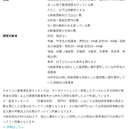
沿った形で集団授業を行っている塾
ただし、以下は対象外とする
1)高校受験向けではない塾
2)中高一貫校生専門の塾
3)一部の教科のみを扱っている塾
4)映像授業が主体の塾
調査対象者
性別：指定なし
年齢：中学生の保護者：男性32～69歳 女性30～69歳／高校
生の保護者：男性35～69歳 女性33～69歳
地域：近畿（滋賀県、京都府、大阪府、兵庫県、奈良県、和
歌山県）
条件：以下どちらかの条件を満たす人
1)高校受験を目的とした集団塾に通年通学している中学生の
保護者
2)中学生の時に高校受験を目的とした集団塾に通年通学して
いた高校生の保護者
※オリコン顧客満足度ランキングは、データクリーニング（回収したデータから不正回答や異
常値を排除）および調査対象者条件から外れた回答を除外した上で作成しています。
※「総合ランキング」、「評価項目別」、部門の「業態別」においては有効回答者数が規定人
数を満たした企業のみランクイン対象となります。その他の部門においては有効回答者数が規
定人数の半数以上の企業がランクイン対象となります。
※総合得点が60.0点以上で、他人に薦めたくないと回答した人の割合が基準値以下の企業がラ
ンクイン対象となります。
≫ 詳細はこちら