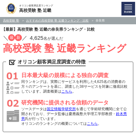
オリコン顧客満足度ランキング
高校受験 塾 近畿
高校受験 塾
おすすめの高校受験 塾 近畿ランキング・比較
奈良県
【最新】高校受験 塾 近畿の奈良県ランキング・比較
／
／
4,625
最
新
名が選んだ
高校受験 塾 近畿ランキング
オリコン顧客満足度調査の特徴
日本最大級の規模による独自の調査
同ランキングは、実際にサービスを利用した4,625名の消費者の
方々のアンケートを基に、調査した38サービスを対象に徹底比較
しています。調査概要は
こちら
。
研究機関に提供される信頼のデータ
ソースデータは
国立情報学研究所
を通じて学術研究機関に全て公
開されており、データ監修は慶應義塾大学理工学部教授・
鈴木秀
男
氏が行っています。
オリコンのランキングの概要については
こちら
。