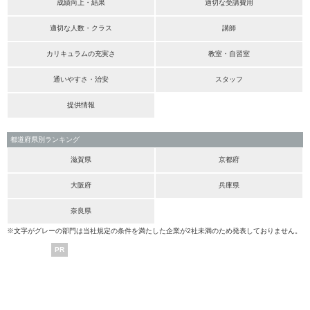
成績向上・結果
適切な受講費用
適切な人数・クラス
講師
カリキュラムの充実さ
教室・自習室
通いやすさ・治安
スタッフ
提供情報
都道府県別ランキング
滋賀県
京都府
大阪府
兵庫県
奈良県
※文字がグレーの部門は当社規定の条件を満たした企業が2社未満のため発表しておりません。
PR