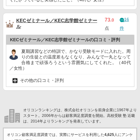
16
73
.0
KECゼミナール／KEC志学館ゼミナー
ル
点
件
KECゼミナール／KEC志学館ゼミナールの口コミ・評判
夏期講習などの特訓で、かなり受験モードに入れた。周
りの生徒との温度差もなくなり、みんなで一丸となって
合格まで頑張ろうという雰囲気にしてくれた。（40代
／女性）
その他の口コミ・評判
オリコンランキングは、株式会社オリコンを前身企業に1967年より
スタート。2006年からは顧客満足度調査を開始。高校受験 塾 近畿
は、2014年よりランキングを発表しています。
オリコン顧客満足度調査では、実際にサービスを利用した
4,625
人にアンケ