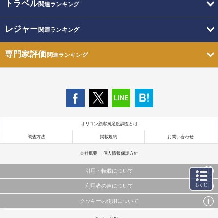
トラベル
関連ランキング
レジャー
関連ランキング
専門家評価
関連ランキング
オリコン顧客満足度調査とは
調査方法
掲載規約
お問い合わせ
会社概要
個人情報保護方針
引用・転載について
もくじ
利用者の声について
当サイトで公開されている情報（文字、写真、イラスト、画像データ等）及びこれらの配置・
編集および構造などについての著作権は株式会社oricon MEに帰属しております。
クッキーの使用について
当サイトに掲載している内容はすべてサービスの利用者が提出された見解・感想です。
これらの情報を権利者の許可なく無断転載・複製などの二次利用を行うことは固く禁じており
弊社が内容について正確性を含め一切保証するものではありません。
ます。
このサイトでは Cookie を使用して、ユーザーに合わせたコンテンツや広告の表示、ソーシャル