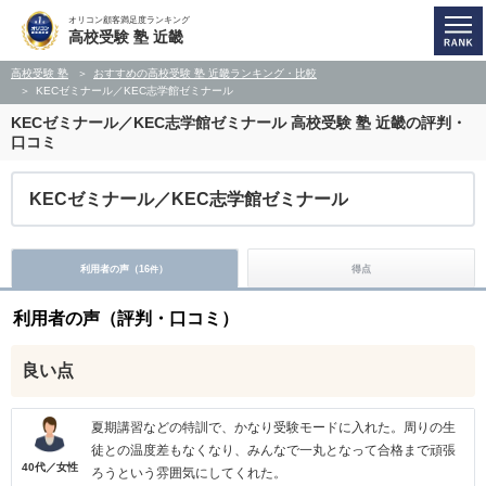
オリコン顧客満足度ランキング
高校受験 塾 近畿
高校受験 塾
おすすめの高校受験 塾 近畿ランキング・比較
KECゼミナール／KEC志学館ゼミナール
KECゼミナール／KEC志学館ゼミナール
高校受験 塾 近畿の評判・
口コミ
KECゼミナール／KEC志学館ゼミナール
利用者の声（
16
）
得点
件
利用者の声（評判・口コミ）
良い点
夏期講習などの特訓で、かなり受験モードに入れた。周りの生
徒との温度差もなくなり、みんなで一丸となって合格まで頑張
40代／女性
ろうという雰囲気にしてくれた。