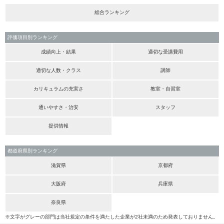
総合ランキング
評価項目別ランキング
成績向上・結果
適切な受講費用
適切な人数・クラス
講師
カリキュラムの充実さ
教室・自習室
通いやすさ・治安
スタッフ
提供情報
都道府県別ランキング
滋賀県
京都府
大阪府
兵庫県
奈良県
※文字がグレーの部門は当社規定の条件を満たした企業が2社未満のため発表しておりません。