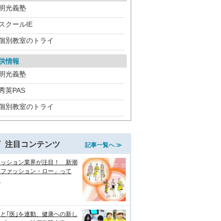
明光義塾
スクールIE
個別教室のトライ
供情報
明光義塾
秀英PAS
個別教室のトライ
注目コンテンツ
記事一覧へ ≫
ァッション業界が注目！ 新潮
「ファッション・ロー」って
？
｣と｢医｣を連動、健康への新し