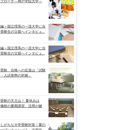
アプローチ～神戸学院大学～
前編＞国立理系の一流大学に合
受験生の父親へインタビュ...
後編＞国立理系の一流大学に合
受験生の父親へインタビュ...
学受験、合格への近道は「試験
制・入試形態の把握」
受験の天王山！ 夏休みは
予備校の夏期講習」活用が鍵
逃しがちな大学受験対策！夏の