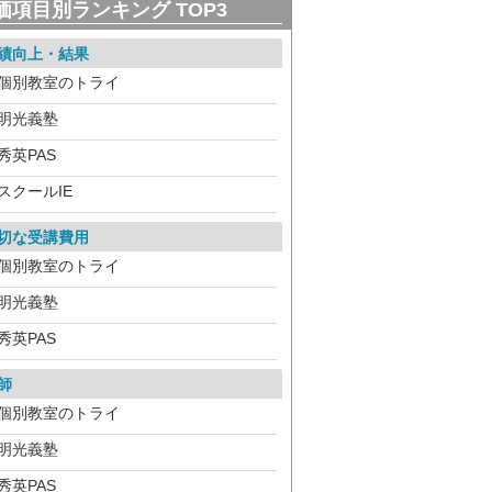
価項目別ランキング TOP3
績向上・結果
個別教室のトライ
明光義塾
秀英PAS
スクールIE
切な受講費用
個別教室のトライ
明光義塾
秀英PAS
師
個別教室のトライ
明光義塾
秀英PAS