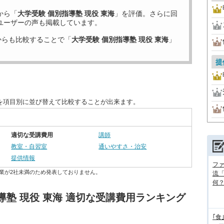
から「
大学受験 個別指導塾 現役 東海
」を評価。さらに回
ユーザーの声も掲載しています。
からも比較することで「
大学受験 個別指導塾 現役 東海
」
提
度を項目別に並び替えて比較することが出来ます。
適切な受講費用
講師
教室・自習室
通いやすさ・治安
提供情報
フ
業が2社未満のため発表しておりません。
流
何
導塾 現役 東海 適切な受講費用ランキング
｢食