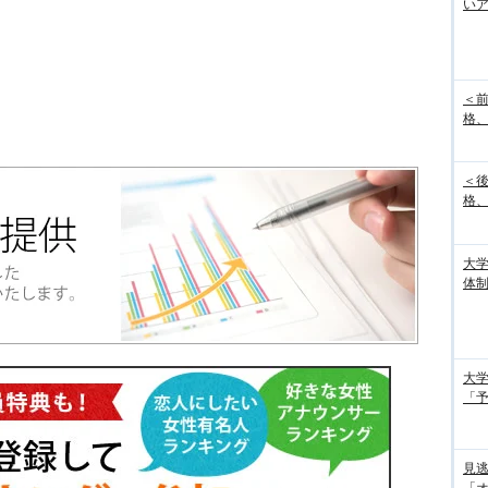
い
＜
格、
＜
格、
大
体
大学
「
見