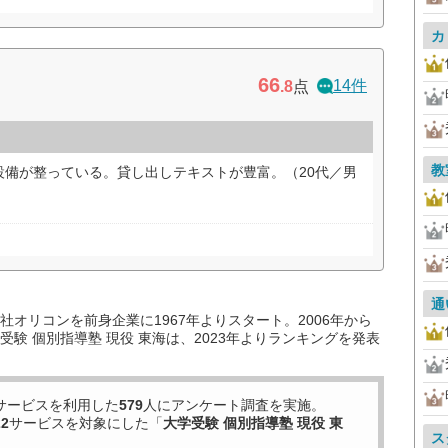
カ
66
14件
.8
点
教
設備が整っている。貸し出しテキストが豊富。（20代／男
通
オリコンを前身企業に1967年よりスタート。2006年から
験 個別指導塾 現役 東海は、2023年よりランキングを発表
サービスを利用した
579
人にアンケート調査を実施。
22
サービスを対象にした「
大学受験 個別指導塾 現役 東
ス