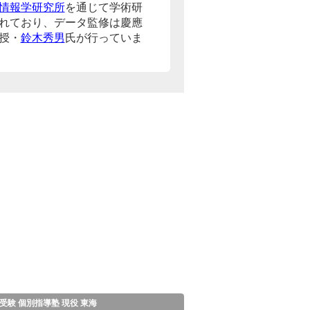
情報学研究所
を通じて学術研
れており、データ監修は慶應
授・
鈴木秀男
氏が行っていま
受験 個別指導塾 現役 東海