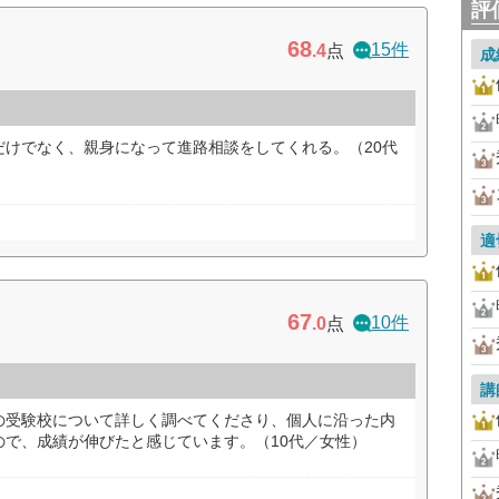
評
68
15件
.4
点
成
だけでなく、親身になって進路相談をしてくれる。（20代
適
67
10件
.0
点
講
の受験校について詳しく調べてくださり、個人に沿った内
ので、成績が伸びたと感じています。（10代／女性）