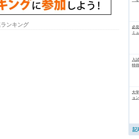
「
連ランキング
必見
ミ
入試
特待
大
ョン
記