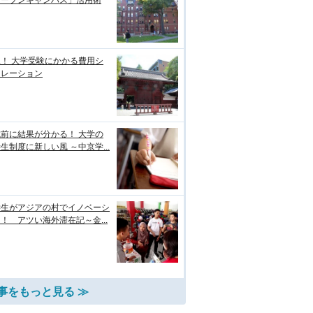
オープンキャンパス」活用術
！ 大学受験にかかる費用シ
ュレーション
前に結果が分かる！ 大学の
生制度に新しい風 ～中京学...
学生がアジアの村でイノベーシ
！ アツい海外滞在記～金...
事をもっと見る ≫