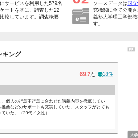
にサービスを利用した579名
ソースデータは
国立
ケートを基に、調査した22
究機関に全て公開さ
比較しています。調査概要
義塾大学理工学部教
す。
PR
ンキング
69
18件
.7
点
た。個人の得意不得意に合わせた講義内容を徹底してい
型推薦などのサポートも充実していた。スタッフがとても
ていた。（20代／女性）
大学