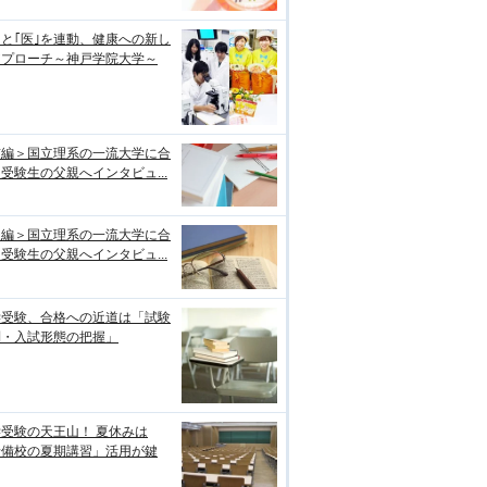
｣と｢医｣を連動、健康への新し
アプローチ～神戸学院大学～
前編＞国立理系の一流大学に合
受験生の父親へインタビュ...
後編＞国立理系の一流大学に合
受験生の父親へインタビュ...
学受験、合格への近道は「試験
制・入試形態の把握」
受験の天王山！ 夏休みは
予備校の夏期講習」活用が鍵