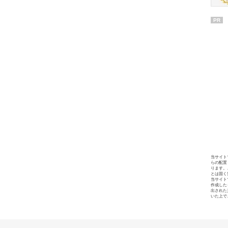
PR
当サイト
らの配置
ります。
とは固く
当サイト
作成した
出された
いた上で