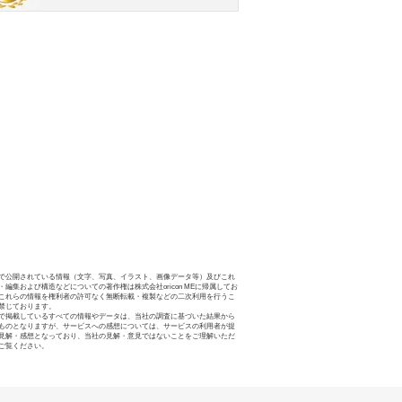
で公開されている情報（文字、写真、イラスト、画像データ等）及びこれ
・編集および構造などについての著作権は株式会社oricon MEに帰属してお
これらの情報を権利者の許可なく無断転載・複製などの二次利用を行うこ
禁じております。
で掲載しているすべての情報やデータは、当社の調査に基づいた結果から
ものとなりますが、サービスへの感想については、サービスの利用者が提
見解・感想となっており、当社の見解・意見ではないことをご理解いただ
ご覧ください。