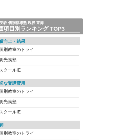
受験 個別指導塾 現役 東海
価項目別ランキング TOP3
績向上・結果
個別教室のトライ
明光義塾
スクールIE
切な受講費用
個別教室のトライ
明光義塾
スクールIE
師
個別教室のトライ