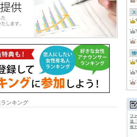
ス
情
連ランキング
フ
流
何