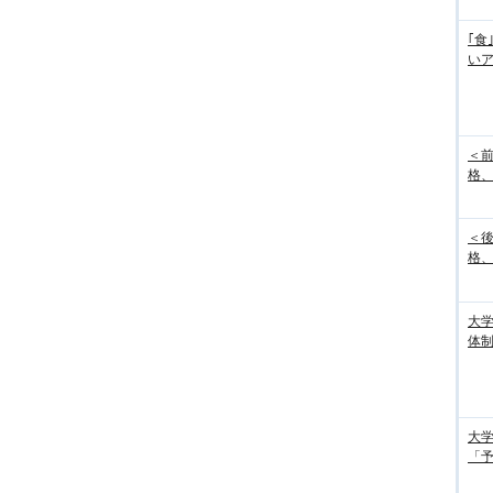
｢食
い
＜
格、
＜
格、
大
体
大学
「