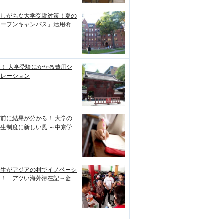
逃しがちな大学受験対策！夏の
オープンキャンパス」活用術
！ 大学受験にかかる費用シ
ュレーション
前に結果が分かる！ 大学の
生制度に新しい風 ～中京学...
学生がアジアの村でイノベーシ
！ アツい海外滞在記～金...