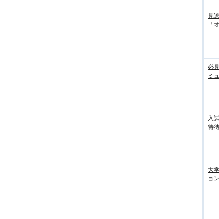
見
「
必見
ミ
入試
特待
大
ョン