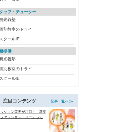
タッフ・チューター
明光義塾
個別教室のトライ
スクールIE
報提供
明光義塾
個別教室のトライ
スクールIE
注目コンテンツ
記事一覧へ ≫
ァッション業界が注目！ 新潮
「ファッション・ロー」って
？