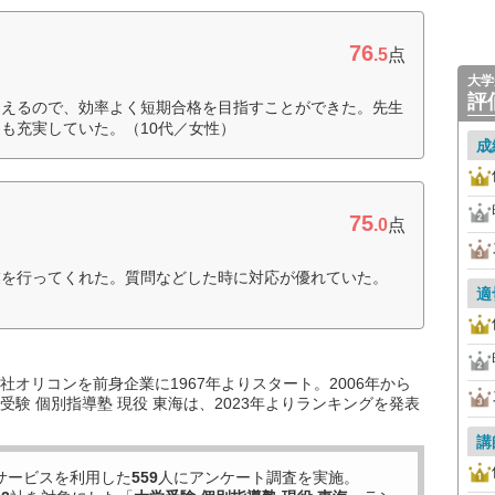
76
.5
点
大学
評
らえるので、効率よく短期合格を目指すことができた。先生
も充実していた。（10代／女性）
成
75
.0
点
業を行ってくれた。質問などした時に対応が優れていた。
適
オリコンを前身企業に1967年よりスタート。2006年から
験 個別指導塾 現役 東海は、2023年よりランキングを発表
講
サービスを利用した
559
人にアンケート調査を実施。