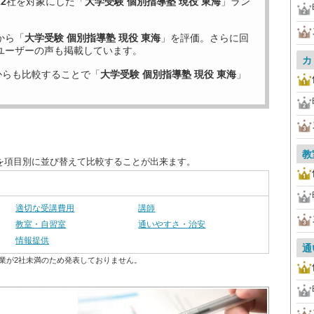
22
社を対象にした「
大学受験 個別指導塾 現役 東海
」ラン
から「
大学受験 個別指導塾 現役 東海
」を評価。さらに回
ユーザーの声も掲載しています。
カ
からも比較することで「
大学受験 個別指導塾 現役 東海
」
教
度を項目別に並び替えて比較することが出来ます。
適切な受講費用
講師
教室・自習室
通いやすさ・治安
情報提供
通
業が2社未満のため発表しておりません。