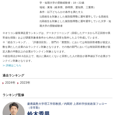
学・短期大学の受験経験者：18～22歳
地域：東海（岐阜県、静岡県、愛知県、三重県）
条件：以下どちらかの条件を満たす人
1)高校生を対象とした個別指導塾に通年通学している高校生
2)高校生を対象とした個別指導塾に通年通学していた大学・短
期大学の受験経験者
※オリコン顧客満足度ランキングは、データクリーニング（回収したデータから不正回答や異
常値を排除）および調査対象者条件から外れた回答を除外した上で作成しています。
※「総合ランキング」、「評価項目別」、部門の「業態別」においては有効回答者数が規定人
数を満たした企業のみランクイン対象となります。その他の部門においては有効回答者数が規
定人数の半数以上の企業がランクイン対象となります。
※総合得点が60.0点以上で、他人に薦めたくないと回答した人の割合が基準値以下の企業がラ
ンクイン対象となります。
≫ 詳細はこちら
過去ランキング
2024年
2023年
ランキング監修
慶應義塾大学理工学部教授／内閣府 上席科学技術政策フェロー
（非常勤）
鈴木秀男