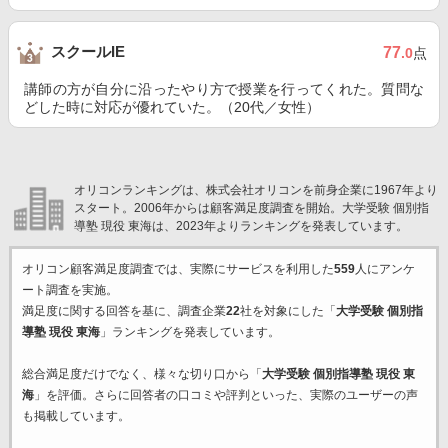
スクールIE
77
.0
点
講師の方が自分に沿ったやり方で授業を行ってくれた。質問な
どした時に対応が優れていた。（20代／女性）
オリコンランキングは、株式会社オリコンを前身企業に1967年より
スタート。2006年からは顧客満足度調査を開始。大学受験 個別指
導塾 現役 東海は、2023年よりランキングを発表しています。
オリコン顧客満足度調査では、実際にサービスを利用した
559
人にアンケ
ート調査を実施。
満足度に関する回答を基に、調査企業
22
社を対象にした「
大学受験 個別指
導塾 現役 東海
」ランキングを発表しています。
総合満足度だけでなく、様々な切り口から「
大学受験 個別指導塾 現役 東
海
」を評価。さらに回答者の口コミや評判といった、実際のユーザーの声
も掲載しています。