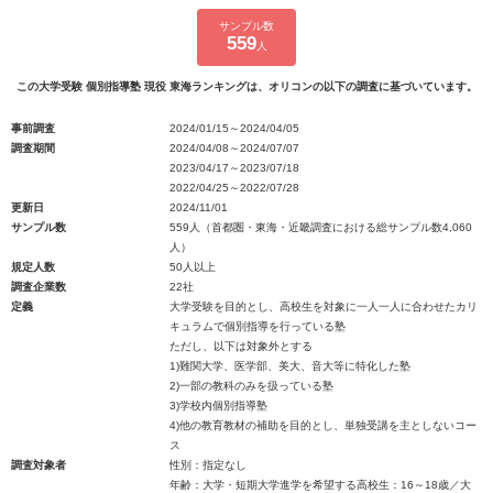
サンプル数
559
人
この大学受験 個別指導塾 現役 東海ランキングは、オリコンの以下の調査に基づいています。
事前調査
2024/01/15～2024/04/05
調査期間
2024/04/08～2024/07/07
2023/04/17～2023/07/18
2022/04/25～2022/07/28
更新日
2024/11/01
サンプル数
559人（首都圏・東海・近畿調査における総サンプル数4,060
人）
規定人数
50人以上
調査企業数
22社
定義
大学受験を目的とし、高校生を対象に一人一人に合わせたカリ
キュラムで個別指導を行っている塾
ただし、以下は対象外とする
1)難関大学、医学部、美大、音大等に特化した塾
2)一部の教科のみを扱っている塾
3)学校内個別指導塾
4)他の教育教材の補助を目的とし、単独受講を主としないコー
ス
調査対象者
性別：指定なし
年齢：大学・短期大学進学を希望する高校生：16～18歳／大