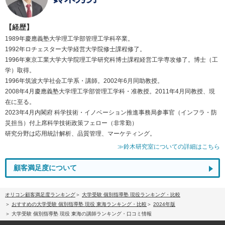
【経歴】
1989年慶應義塾大学理工学部管理工学科卒業。
1992年ロチェスター大学経営大学院修士課程修了。
1996年東京工業大学大学院理工学研究科博士課程経営工学専攻修了。博士（工
学）取得。
1996年筑波大学社会工学系・講師。2002年6月同助教授。
2008年4月慶應義塾大学理工学部管理工学科・准教授。2011年4月同教授、現
在に至る。
2023年4月内閣府 科学技術・イノベーション推進事務局参事官（インフラ・防
災担当）付上席科学技術政策フェロー（非常勤）
研究分野は応用統計解析、品質管理、マーケティング。
≫鈴木研究室についての詳細はこちら
顧客満足度について
オリコン顧客満足度ランキング
大学受験 個別指導塾 現役ランキング・比較
おすすめの大学受験 個別指導塾 現役 東海ランキング・比較
2024年版
大学受験 個別指導塾 現役 東海の講師ランキング・口コミ情報