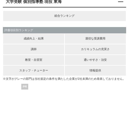
大学受験 個別指導塾 現役 東海
総合ランキング
評価項目別ランキング
成績向上・結果
適切な受講費用
講師
カリキュラムの充実さ
教室・自習室
通いやすさ・治安
スタッフ・チューター
情報提供
※文字がグレーの部門は当社規定の条件を満たした企業が2社未満のため発表しておりません。
PR