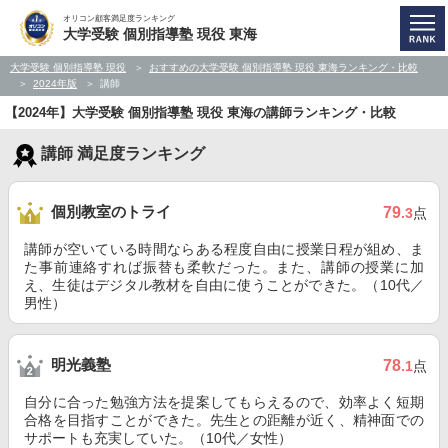
オリコン顧客満足度ランキング
大学受験 個別指導塾 現役 東海
大学受験 個別指導塾 現役
おすすめの大学受験 個別指導塾 現役 東海ランキング・比較
2024年版
講師
【2024年】大学受験 個別指導塾 現役 東海の講師ランキング・比較
講師 満足度ランキング
個別教室のトライ
79
.3
点
講師が空いている時間ならある程度自由に授業日程が組め、ま
た事前連絡すれば振替も柔軟だった。また、講師の授業に加
え、生徒はデジタル教材を自由に使うことができた。（10代／
男性）
明光義塾
78
.1
点
自分に合った勉強方法を提案してもらえるので、効率よく短期
合格を目指すことができた。先生との距離が近く、精神面での
サポートも充実していた。（10代／女性）