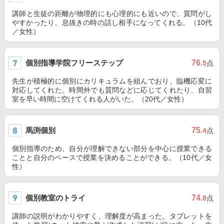
講師と生徒の距離が物理的にも心理的にも近いので、質問がし
やすかったり、息抜きの時の話し相手になってくれる。（10代
／女性）
個別指導学院フリーステップ
76
.5
点
先生が積極的に個別にカリキュラムを組んでおり、臨機応変に
対応してくれた。時間外でも質問などに応じてくれたり、自習
室を早い時間に空けてくれる人がいた。（20代／女性）
馬渕個別
75
.4
点
個別指導のため、自分が理解できない部分を中心に授業できる
ことと自分のペースで授業を決めることができる。（10代／女
性）
個別教室のトライ
74
.8
点
講師の説明がわかりやすく、理解度が高まった。タブレットを