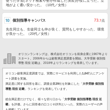
使った学習(ネット検索や塾が作成した演習)が役に立った。立
地がよく通い安かった。（10代／女性）
個別指導キャンパス
73
.7
点
先生同士も、生徒同士も仲が良く、質問もしやすかった、環境
が良かった。（20代／女性）
オリコンランキングは、株式会社オリコンを前身企業に1967年より
スタート。2006年からは顧客満足度調査を開始。大学受験 個別指
導塾 現役 近畿は、2018年よりランキングを発表しています。
オリコン顧客満足度調査では、実際にサービスを利用した
1,047
人にアンケ
ート調査を実施。
満足度に関する回答を基に、調査企業
29
社を対象にした「
大学受験 個別指
導塾 現役 近畿
」ランキングを発表しています。
総合満足度だけでなく、様々な切り口から「
大学受験 個別指導塾 現役 近
畿
」を評価。さらに回答者の口コミや評判といった、実際のユーザーの声
も掲載しています。