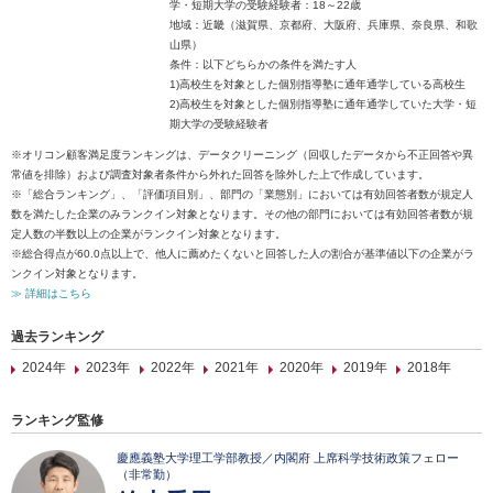
学・短期大学の受験経験者：18～22歳
地域：近畿（滋賀県、京都府、大阪府、兵庫県、奈良県、和歌
山県）
条件：以下どちらかの条件を満たす人
1)高校生を対象とした個別指導塾に通年通学している高校生
2)高校生を対象とした個別指導塾に通年通学していた大学・短
期大学の受験経験者
※オリコン顧客満足度ランキングは、データクリーニング（回収したデータから不正回答や異
常値を排除）および調査対象者条件から外れた回答を除外した上で作成しています。
※「総合ランキング」、「評価項目別」、部門の「業態別」においては有効回答者数が規定人
数を満たした企業のみランクイン対象となります。その他の部門においては有効回答者数が規
定人数の半数以上の企業がランクイン対象となります。
※総合得点が60.0点以上で、他人に薦めたくないと回答した人の割合が基準値以下の企業がラ
ンクイン対象となります。
≫ 詳細はこちら
過去ランキング
2024年
2023年
2022年
2021年
2020年
2019年
2018年
ランキング監修
慶應義塾大学理工学部教授／内閣府 上席科学技術政策フェロー
（非常勤）