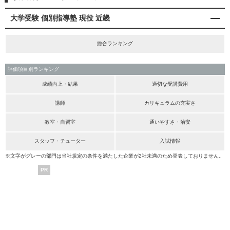
大学受験 個別指導塾 現役 近畿
総合ランキング
評価項目別ランキング
成績向上・結果
適切な受講費用
講師
カリキュラムの充実さ
教室・自習室
通いやすさ・治安
スタッフ・チューター
入試情報
※文字がグレーの部門は当社規定の条件を満たした企業が2社未満のため発表しておりません。
PR