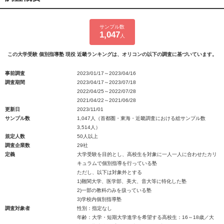
サンプル数
1,047
人
この大学受験 個別指導塾 現役 近畿ランキングは、オリコンの以下の調査に基づいています。
事前調査
2023/01/17～2023/04/16
調査期間
2023/04/17～2023/07/18
2022/04/25～2022/07/28
2021/04/22～2021/06/28
更新日
2023/11/01
サンプル数
1,047人（首都圏・東海・近畿調査における総サンプル数
3,514人）
規定人数
50人以上
調査企業数
29社
定義
大学受験を目的とし、高校生を対象に一人一人に合わせたカリ
キュラムで個別指導を行っている塾
ただし、以下は対象外とする
1)難関大学、医学部、美大、音大等に特化した塾
2)一部の教科のみを扱っている塾
3)学校内個別指導塾
調査対象者
性別：指定なし
年齢：大学・短期大学進学を希望する高校生：16～18歳／大