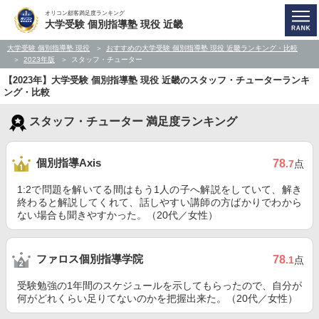
オリコン顧客満足度ランキング
大学受験 個別指導塾 現役 近畿
大学受験 個別指導塾 現役
おすすめの大学受験 個別指導塾 現役 近畿ランキング・比較
2023年版
スタッフ・チューター
【2023年】大学受験 個別指導塾 現役 近畿のスタッフ・チューターランキ
ング・比較
スタッフ・チューター 満足度ランキング
個別指導Axis
78
.7
点
1:2で問題を解いてる間はもう1人の子へ解説をしていて、解き
終わると解説してくれて、話しやすい講師の方ばかりでわから
ない場合も聞きやすかった。（20代／女性）
ファロス個別指導学院
78
.1
点
受験勉強の1年間のスケジュールを示してもらったので、自分が
何がどれくらい足りてないのかを把握出来た。（20代／女性）