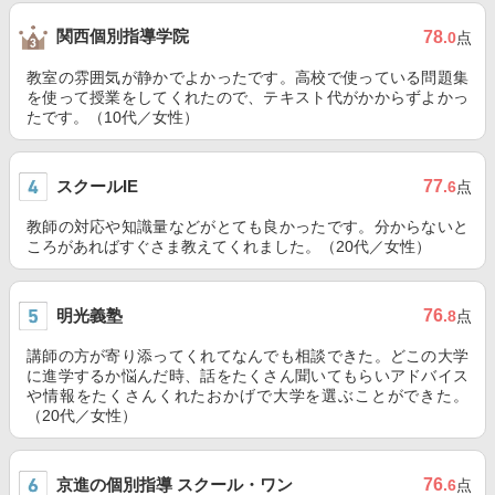
関西個別指導学院
78
.0
点
教室の雰囲気が静かでよかったです。高校で使っている問題集
を使って授業をしてくれたので、テキスト代がかからずよかっ
たです。（10代／女性）
スクールIE
77
.6
点
教師の対応や知識量などがとても良かったです。分からないと
ころがあればすぐさま教えてくれました。（20代／女性）
明光義塾
76
.8
点
講師の方が寄り添ってくれてなんでも相談できた。どこの大学
に進学するか悩んだ時、話をたくさん聞いてもらいアドバイス
や情報をたくさんくれたおかげで大学を選ぶことができた。
（20代／女性）
京進の個別指導 スクール・ワン
76
.6
点