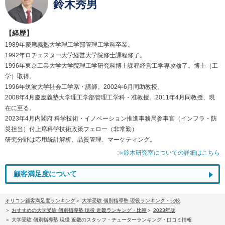
鈴木秀男
【経歴】
1989年慶應義塾大学理工学部管理工学科卒業。
1992年ロチェスター大学経営大学院修士課程修了。
1996年東京工業大学大学院理工学研究科博士課程経営工学専攻修了。博士（工
学）取得。
1996年筑波大学社会工学系・講師。2002年6月同助教授。
2008年4月慶應義塾大学理工学部管理工学科・准教授。2011年4月同教授、現
在に至る。
2023年4月内閣府 科学技術・イノベーション推進事務局参事官（インフラ・防
災担当）付上席科学技術政策フェロー（非常勤）
研究分野は応用統計解析、品質管理、マーケティング。
≫鈴木研究室についての詳細はこちら
顧客満足度について
オリコン顧客満足度ランキング
大学受験 個別指導塾 現役ランキング・比較
おすすめの大学受験 個別指導塾 現役 近畿ランキング・比較
2023年版
大学受験 個別指導塾 現役 近畿のスタッフ・チューターランキング・口コミ情報