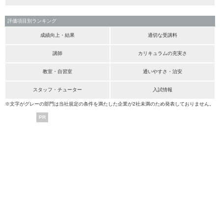
評価項目別ランキング
成績向上・結果
適切な受講料
講師
カリキュラムの充実さ
教室・自習室
通いやすさ・治安
スタッフ・チューター
入試情報
※文字がグレーの部門は当社規定の条件を満たした企業が2社未満のため発表しておりません。
PR