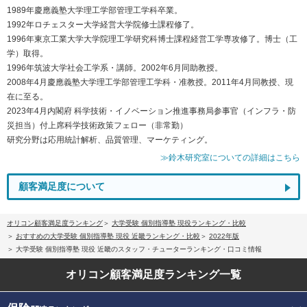
1989年慶應義塾大学理工学部管理工学科卒業。
1992年ロチェスター大学経営大学院修士課程修了。
1996年東京工業大学大学院理工学研究科博士課程経営工学専攻修了。博士（工
学）取得。
1996年筑波大学社会工学系・講師。2002年6月同助教授。
2008年4月慶應義塾大学理工学部管理工学科・准教授。2011年4月同教授、現
在に至る。
2023年4月内閣府 科学技術・イノベーション推進事務局参事官（インフラ・防
災担当）付上席科学技術政策フェロー（非常勤）
研究分野は応用統計解析、品質管理、マーケティング。
≫鈴木研究室についての詳細はこちら
顧客満足度について
オリコン顧客満足度ランキング
大学受験 個別指導塾 現役ランキング・比較
おすすめの大学受験 個別指導塾 現役 近畿ランキング・比較
2022年版
大学受験 個別指導塾 現役 近畿のスタッフ・チューターランキング・口コミ情報
オリコン顧客満足度
ランキング一覧