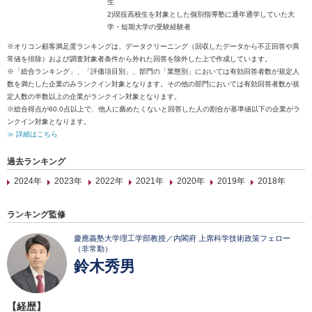
生
2)現役高校生を対象とした個別指導塾に通年通学していた大
学・短期大学の受験経験者
※オリコン顧客満足度ランキングは、データクリーニング（回収したデータから不正回答や異
常値を排除）および調査対象者条件から外れた回答を除外した上で作成しています。
※「総合ランキング」、「評価項目別」、部門の「業態別」においては有効回答者数が規定人
数を満たした企業のみランクイン対象となります。その他の部門においては有効回答者数が規
定人数の半数以上の企業がランクイン対象となります。
※総合得点が60.0点以上で、他人に薦めたくないと回答した人の割合が基準値以下の企業がラ
ンクイン対象となります。
≫ 詳細はこちら
過去ランキング
2024年
2023年
2022年
2021年
2020年
2019年
2018年
ランキング監修
慶應義塾大学理工学部教授／内閣府 上席科学技術政策フェロー
（非常勤）
鈴木秀男
【経歴】