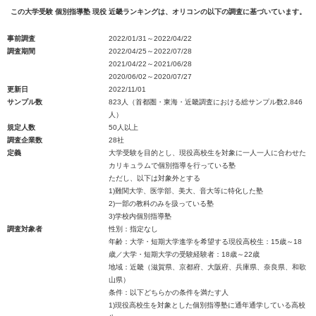
この大学受験 個別指導塾 現役 近畿ランキングは、オリコンの以下の調査に基づいています。
事前調査
2022/01/31～2022/04/22
調査期間
2022/04/25～2022/07/28
2021/04/22～2021/06/28
2020/06/02～2020/07/27
更新日
2022/11/01
サンプル数
823人（首都圏・東海・近畿調査における総サンプル数2,846
人）
規定人数
50人以上
調査企業数
28社
定義
大学受験を目的とし、現役高校生を対象に一人一人に合わせた
カリキュラムで個別指導を行っている塾
ただし、以下は対象外とする
1)難関大学、医学部、美大、音大等に特化した塾
2)一部の教科のみを扱っている塾
3)学校内個別指導塾
調査対象者
性別：指定なし
年齢：大学・短期大学進学を希望する現役高校生：15歳～18
歳／大学・短期大学の受験経験者：18歳～22歳
地域：近畿（滋賀県、京都府、大阪府、兵庫県、奈良県、和歌
山県）
条件：以下どちらかの条件を満たす人
1)現役高校生を対象とした個別指導塾に通年通学している高校