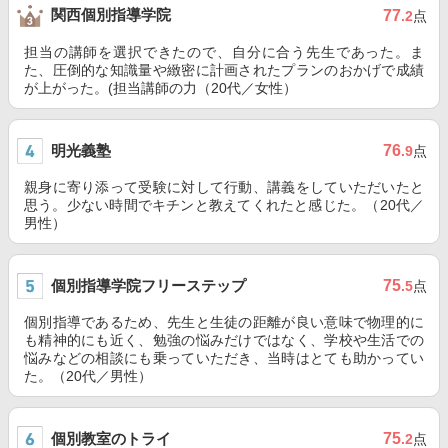
関西個別指導学院
77
.2
点
担当の講師を選択できたので、自分に合う先生であった。ま
た、圧倒的な知識量や緻密に計画されたプランのおかげで成績
が上がった。(担当講師の力（20代／女性）
明光義塾
76
.9
点
親身に寄り添って受験に対して行動、講義をしていただいたと
思う。少ない時間でキチンと教えてくれたと感じた。（20代／
男性）
個別指導学院フリーステップ
75
.5
点
個別指導であるため、先生と生徒の距離が良い意味で物理的に
も精神的にも近く、勉強の悩みだけではなく、学校や生活での
悩みなどの相談にも乗っていただき、当時はとても助かってい
た。（20代／男性）
個別教室のトライ
75
.2
点