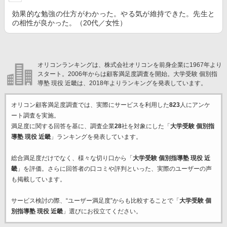
効果的な勉強の仕方がわかった。やる気が維持できた。先生と
の相性が良かった。（20代／女性）
オリコンランキングは、株式会社オリコンを前身企業に1967年より
スタート。2006年からは顧客満足度調査を開始。大学受験 個別指
導塾 現役 近畿は、2018年よりランキングを発表しています。
オリコン顧客満足度調査では、実際にサービスを利用した
823
人にアンケ
ート調査を実施。
満足度に関する回答を基に、調査企業
28
社を対象にした「
大学受験 個別指
導塾 現役 近畿
」ランキングを発表しています。
総合満足度だけでなく、様々な切り口から「
大学受験 個別指導塾 現役 近
畿
」を評価。さらに回答者の口コミや評判といった、実際のユーザーの声
も掲載しています。
サービス検討の際、“ユーザー満足度”からも比較することで「
大学受験 個
別指導塾 現役 近畿
」選びにお役立てください。