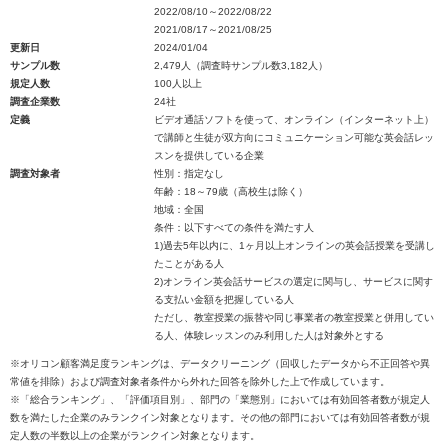
2022/08/10～2022/08/22
2021/08/17～2021/08/25
更新日
2024/01/04
サンプル数
2,479人（調査時サンプル数3,182人）
規定人数
100人以上
調査企業数
24社
定義
ビデオ通話ソフトを使って、オンライン（インターネット上）
で講師と生徒が双方向にコミュニケーション可能な英会話レッ
スンを提供している企業
調査対象者
性別：指定なし
年齢：18～79歳（高校生は除く）
地域：全国
条件：以下すべての条件を満たす人
1)過去5年以内に、1ヶ月以上オンラインの英会話授業を受講し
たことがある人
2)オンライン英会話サービスの選定に関与し、サービスに関す
る支払い金額を把握している人
ただし、教室授業の振替や同じ事業者の教室授業と併用してい
る人、体験レッスンのみ利用した人は対象外とする
※オリコン顧客満足度ランキングは、データクリーニング（回収したデータから不正回答や異
常値を排除）および調査対象者条件から外れた回答を除外した上で作成しています。
※「総合ランキング」、「評価項目別」、部門の「業態別」においては有効回答者数が規定人
数を満たした企業のみランクイン対象となります。その他の部門においては有効回答者数が規
定人数の半数以上の企業がランクイン対象となります。