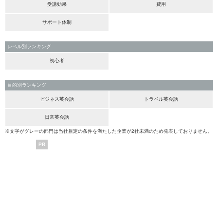
受講効果
費用
サポート体制
レベル別ランキング
初心者
目的別ランキング
ビジネス英会話
トラベル英会話
日常英会話
※文字がグレーの部門は当社規定の条件を満たした企業が2社未満のため発表しておりません。
PR