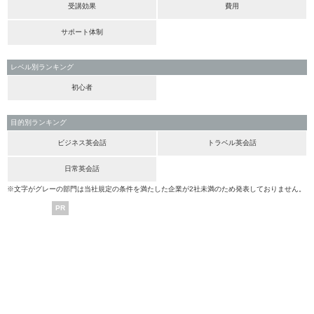
受講効果
費用
サポート体制
レベル別ランキング
初心者
目的別ランキング
ビジネス英会話
トラベル英会話
日常英会話
※文字がグレーの部門は当社規定の条件を満たした企業が2社未満のため発表しておりません。
PR