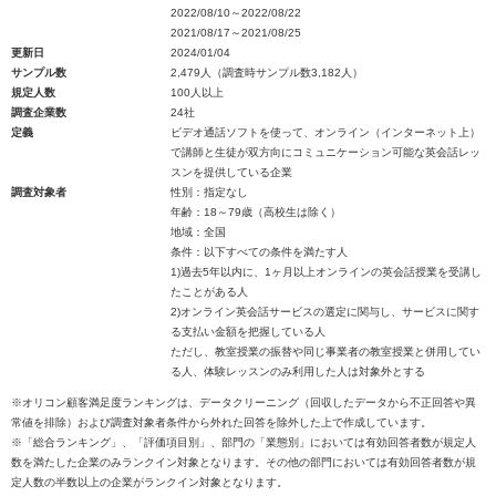
2022/08/10～2022/08/22
2021/08/17～2021/08/25
更新日
2024/01/04
サンプル数
2,479人（調査時サンプル数3,182人）
規定人数
100人以上
調査企業数
24社
定義
ビデオ通話ソフトを使って、オンライン（インターネット上）
で講師と生徒が双方向にコミュニケーション可能な英会話レッ
スンを提供している企業
調査対象者
性別：指定なし
年齢：18～79歳（高校生は除く）
地域：全国
条件：以下すべての条件を満たす人
1)過去5年以内に、1ヶ月以上オンラインの英会話授業を受講し
たことがある人
2)オンライン英会話サービスの選定に関与し、サービスに関す
る支払い金額を把握している人
ただし、教室授業の振替や同じ事業者の教室授業と併用してい
る人、体験レッスンのみ利用した人は対象外とする
※オリコン顧客満足度ランキングは、データクリーニング（回収したデータから不正回答や異
常値を排除）および調査対象者条件から外れた回答を除外した上で作成しています。
※「総合ランキング」、「評価項目別」、部門の「業態別」においては有効回答者数が規定人
数を満たした企業のみランクイン対象となります。その他の部門においては有効回答者数が規
定人数の半数以上の企業がランクイン対象となります。