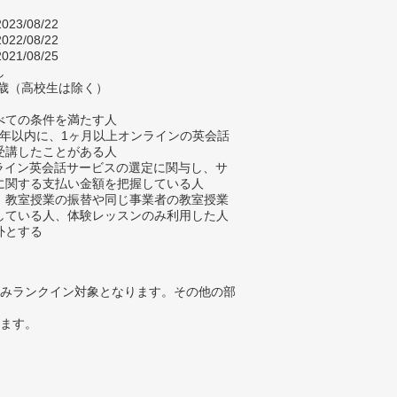
023/08/22
022/08/22
021/08/25
し
9歳（高校生は除く）
べての条件を満たす人
去5年以内に、1ヶ月以上オンラインの英会話
受講したことがある人
ンライン英会話サービスの選定に関与し、サ
に関する支払い金額を把握している人
、教室授業の振替や同じ事業者の教室授業
している人、体験レッスンのみ利用した人
外とする
みランクイン対象となります。その他の部
ります。