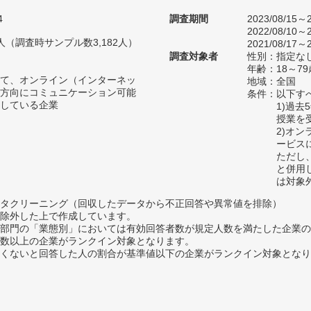
4
調査期間
2023/08/15～2
2022/08/10～2
79人（調査時サンプル数3,182人）
2021/08/17～2
調査対象者
性別：指定な
年齢：18～7
て、オンライン（インターネッ
地域：全国
方向にコミュニケーション可能
条件：以下す
している企業
1)過
授業を
2)オ
ービス
ただし
と併用
は対象
タクリーニング（回収したデータから不正回答や異常値を排除）
除外した上で作成しています。
部門の「業態別」においては有効回答者数が規定人数を満たした企業の
数以上の企業がランクイン対象となります。
めたくないと回答した人の割合が基準値以下の企業がランクイン対象とな