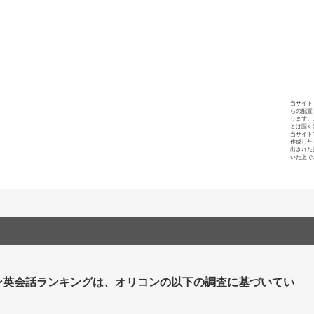
当サイト
らの配置
ります。
とは固く
当サイト
作成した
出された
いた上で
ン英会話ランキングは、オリコンの以下の調査に基づいてい