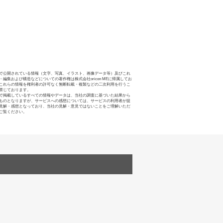
で公開されている情報（文字、写真、イラスト、画像データ等）及びこれ
・編集および構造などについての著作権は株式会社oricon MEに帰属してお
これらの情報を権利者の許可なく無断転載・複製などの二次利用を行うこ
禁じております。
で掲載しているすべての情報やデータは、当社の調査に基づいた結果から
ものとなりますが、サービスへの感想については、サービスの利用者が提
見解・感想となっており、当社の見解・意見ではないことをご理解いただ
ご覧ください。