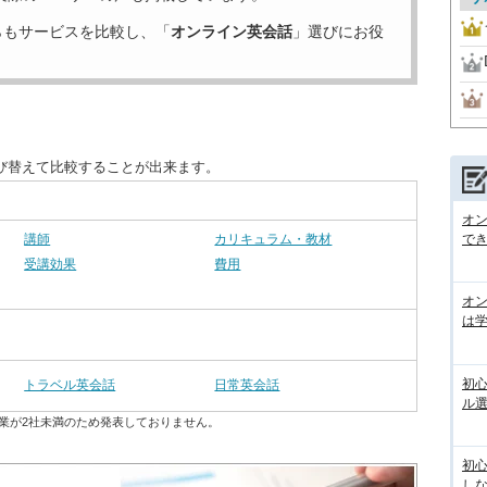
らもサービスを比較し、「
オンライン英会話
」選びにお役
び替えて比較することが出来ます。
オン
講師
カリキュラム・教材
で
受講効果
費用
オ
は
初
トラベル英会話
日常英会話
ル
業が2社未満のため発表しておりません。
初
し