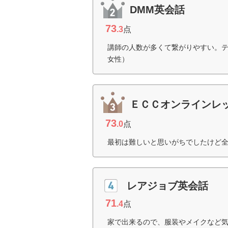
DMM英会話
73
.3
点
講師の人数が多くて繋がりやすい。テ
女性）
ＥＣＣオンラインレ
73
.0
点
最初は難しいと思いがちでしたけど全
レアジョブ英会話
71
.4
点
家で出来るので、服装やメイクなど