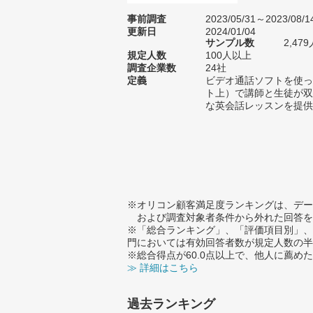
事前調査
2023/05/31～2023/08/1
更新日
2024/01/04
サンプル数
2,4
規定人数
100人以上
調査企業数
24社
定義
ビデオ通話ソフトを使っ
ト上）で講師と生徒が双
な英会話レッスンを提供
※オリコン顧客満足度ランキングは、デー
および調査対象者条件から外れた回答を
※「総合ランキング」、「評価項目別」、
門においては有効回答者数が規定人数の半
※総合得点が60.0点以上で、他人に薦
≫ 詳細はこちら
過去ランキング