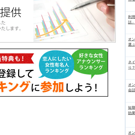
利
話
オ
選
ネ
り？
オ
会
短
効果
オ