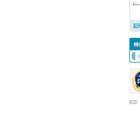
い
記
特
PR