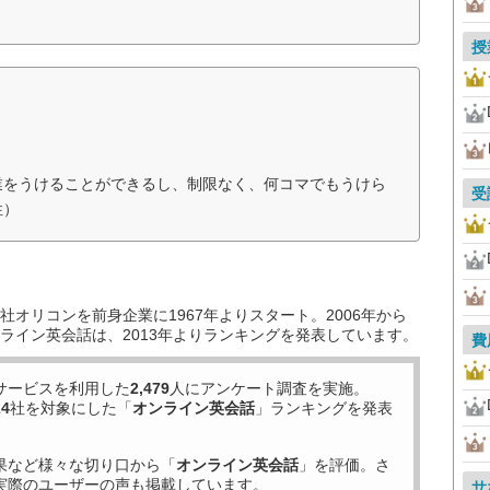
授
業をうけることができるし、制限なく、何コマでもうけら
受
性）
オリコンを前身企業に1967年よりスタート。2006年から
ライン英会話は、2013年よりランキングを発表しています。
費
サービスを利用した
2,479
人にアンケート調査を実施。
24
社を対象にした「
オンライン英会話
」ランキングを発表
果など様々な切り口から「
オンライン英会話
」を評価。さ
実際のユーザーの声も掲載しています。
サ