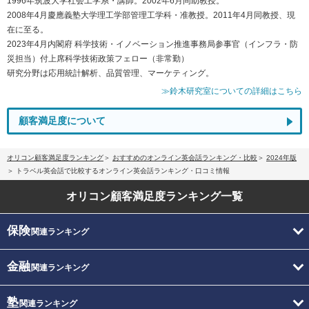
1996年筑波大学社会工学系・講師。2002年6月同助教授。
2008年4月慶應義塾大学理工学部管理工学科・准教授。2011年4月同教授、現
在に至る。
2023年4月内閣府 科学技術・イノベーション推進事務局参事官（インフラ・防
災担当）付上席科学技術政策フェロー（非常勤）
研究分野は応用統計解析、品質管理、マーケティング。
≫鈴木研究室についての詳細はこちら
顧客満足度について
オリコン顧客満足度ランキング
おすすめのオンライン英会話ランキング・比較
2024年版
トラベル英会話で比較するオンライン英会話ランキング・口コミ情報
オリコン顧客満足度
ランキング一覧
保険
関連ランキング
金融
関連ランキング
塾
関連ランキング