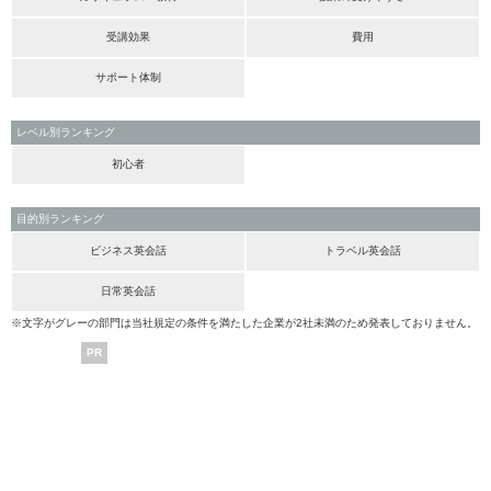
受講効果
費用
サポート体制
レベル別ランキング
初心者
目的別ランキング
ビジネス英会話
トラベル英会話
日常英会話
※文字がグレーの部門は当社規定の条件を満たした企業が2社未満のため発表しておりません。
PR