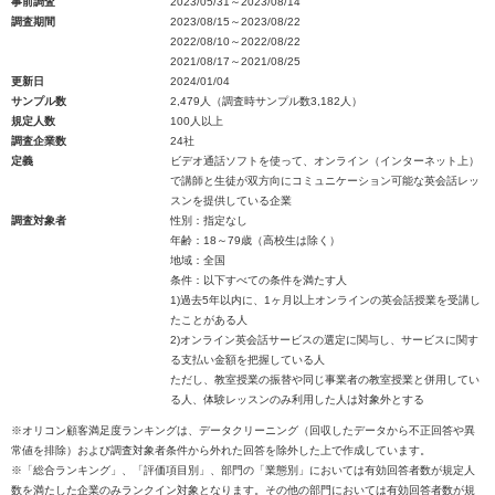
事前調査
2023/05/31～2023/08/14
調査期間
2023/08/15～2023/08/22
2022/08/10～2022/08/22
2021/08/17～2021/08/25
更新日
2024/01/04
サンプル数
2,479人（調査時サンプル数3,182人）
規定人数
100人以上
調査企業数
24社
定義
ビデオ通話ソフトを使って、オンライン（インターネット上）
で講師と生徒が双方向にコミュニケーション可能な英会話レッ
スンを提供している企業
調査対象者
性別：指定なし
年齢：18～79歳（高校生は除く）
地域：全国
条件：以下すべての条件を満たす人
1)過去5年以内に、1ヶ月以上オンラインの英会話授業を受講し
たことがある人
2)オンライン英会話サービスの選定に関与し、サービスに関す
る支払い金額を把握している人
ただし、教室授業の振替や同じ事業者の教室授業と併用してい
る人、体験レッスンのみ利用した人は対象外とする
※オリコン顧客満足度ランキングは、データクリーニング（回収したデータから不正回答や異
常値を排除）および調査対象者条件から外れた回答を除外した上で作成しています。
※「総合ランキング」、「評価項目別」、部門の「業態別」においては有効回答者数が規定人
数を満たした企業のみランクイン対象となります。その他の部門においては有効回答者数が規