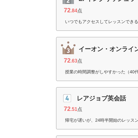
72
.84
点
いつでもアクセスしてレッスンできる
イーオン・オンライ
72
.63
点
授業の時間調整がしやすかった（40
レアジョブ英会話
72
.51
点
帰宅が遅いが、24時半開始のレッス