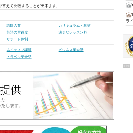
び替えて比較することが出来ます。
ラ
講師の質
カリキュラム・教材
英語の習得度
適切なレッスン料
サポート体制
ネイティブ講師
ビジネス英会話
トラベル英会話
PR