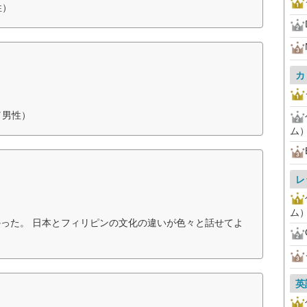
性）
カ
／男性）
ム
レ
ム
った。 日本とフィリピンの文化の違いが色々と話せてよ
英