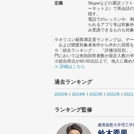
定義
Skypeなどの通話ソ
ーネット上）で英会話の
指す。
電話でのレッスンや、例
られるアプリ等は対象外
み受講できるものも対象
※オリコン顧客満足度ランキングは、デー
および調査対象者条件から外れた回答を
※「総合ランキング」、「評価項目別」、
門においては有効回答者数が規定人数の半
※総合得点が60.00点以上で、他人に
≫ 詳細はこちら
過去ランキング
2025年
/
2024年
/
2023年
/
2022年
/
202
ランキング監修
慶應義塾大学理工学
鈴木秀男