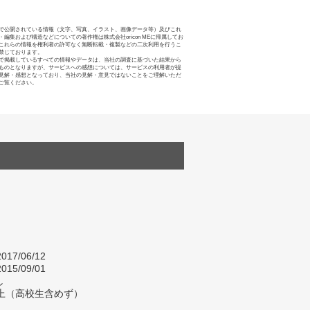
で公開されている情報（文字、写真、イラスト、画像データ等）及びこれ
・編集および構造などについての著作権は株式会社oricon MEに帰属してお
これらの情報を権利者の許可なく無断転載・複製などの二次利用を行うこ
禁じております。
で掲載しているすべての情報やデータは、当社の調査に基づいた結果から
ものとなりますが、サービスへの感想については、サービスの利用者が提
見解・感想となっており、当社の見解・意見ではないことをご理解いただ
ご覧ください。
017/06/12
015/09/01
し
以上（高校生含めず）