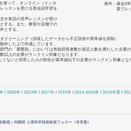
フトを使って、オンライン（インタ
条件：過去5
レッスンを受ける英会話学習を
業でレ
文や単語の音声レッスンが受け
とする。また、教室や店舗での
外とする。
タクリーニング（回収したデータから不正回答や異常値を排除）
除外した上で作成しています。
部門の「業態別」においては有効回答者数が規定人数を満たした企業の
数以上の企業がランクイン対象となります。
薦めたくないと回答した人の割合が基準値以下の企業がランクイン対象とな
1年
/
2020年
/
2019年
/
2017年
/
2015年
/
2014-2015年
/
2014年度
/
20
部教授／内閣府 上席科学技術政策フェロー（非常勤）