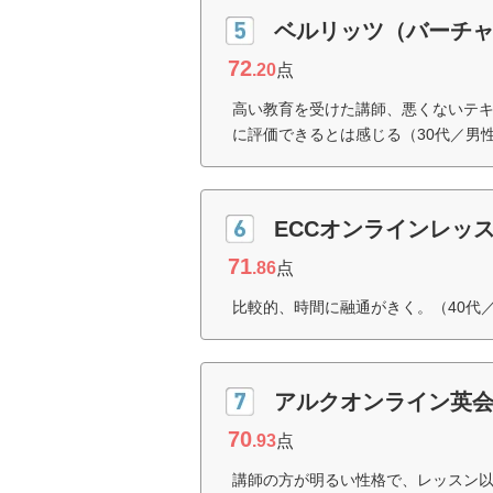
ベルリッツ（バーチ
72
.20
点
高い教育を受けた講師、悪くないテ
に評価できるとは感じる（30代／男
ECCオンラインレッ
71
.86
点
比較的、時間に融通がきく。（40代
アルクオンライン英
70
.93
点
講師の方が明るい性格で、レッスン