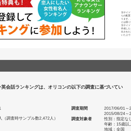
当サイト
らの配置
ります。
とは固く
当サイト
作成した
出された
いた上で
ン英会話ランキングは、オリコンの以下の調査に基づいてい
1
調査期間
2017/06/01～2
2015/08/24～2
65人（調査時サンプル数2,472人）
調査対象者
性別：指定な
年齢：15歳
地域：全国