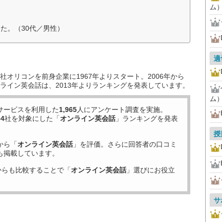
ム
た。（30代／男性）
適
オリコンを前身企業に1967年よりスタート。2006年から
ライン英会話は、2013年よりランキングを発表しています。
ム
サービスを利用した
1,965
人にアンケート調査を実施。
64
社を対象にした「
オンライン英会話
」ランキングを発表
授
から「
オンライン英会話
」を評価。さらに回答者の口コミ
も掲載しています。
からも比較することで「
オンライン英会話
」選びにお役立
サ