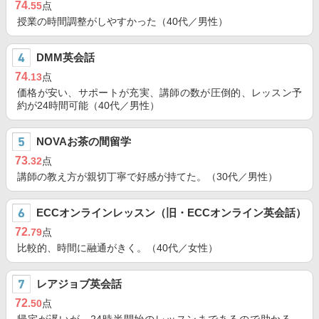
74
.55
点
授業の時間調整がしやすかった（40代／男性）
DMM英会話
74
.13
点
価格が安い、サポートが充実、講師の数が圧倒的、レッスン予
約が24時間可能（40代／男性）
NOVAお茶の間留学
73
.32
点
講師の教え方が親切丁寧で好感が持てた。（30代／男性）
ECCオンラインレッスン（旧・ECCオンライン英会話）
72
.79
点
比較的、時間に融通がきく。（40代／女性）
レアジョブ英会話
72
.50
点