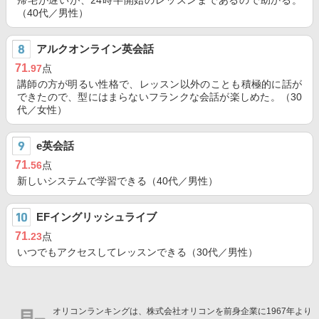
帰宅が遅いが、24時半開始のレッスンまであるので助かる。
（40代／男性）
アルクオンライン英会話
71
.97
点
講師の方が明るい性格で、レッスン以外のことも積極的に話が
できたので、型にはまらないフランクな会話が楽しめた。（30
代／女性）
e英会話
71
.56
点
新しいシステムで学習できる（40代／男性）
EFイングリッシュライブ
71
.23
点
いつでもアクセスしてレッスンできる（30代／男性）
オリコンランキングは、株式会社オリコンを前身企業に1967年より