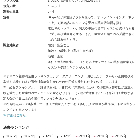
サンプル数
1,965人（調査時サンプル数2,472人）
規定人数
40人以上
調査企業数
64社
定義
Skypeなどの通話ソフトを使って、オンライン（インターネッ
ト上）で英会話のレッスンを受ける英会話学習を指す。
電話でのレッスンや、例文や単語の音声レッスンが受けられる
アプリ等は対象外とする。また、教室や店舗でのみ受講できる
ものも対象外とする。
調査対象者
性別：指定なし
年齢：15歳以上（高校生含めず）
地域：全国
条件：過去5年以内に、1ヶ月以上オンラインの英会話授業でレ
ッスンを受講したことがある人
※オリコン顧客満足度ランキングは、データクリーニング（回収したデータから不正回答や異
常値を排除）および調査対象者条件から外れた回答を除外した上で作成しています。
※「総合ランキング」、「評価項目別」、部門の「業態別」においては有効回答者数が規定人
数を満たした企業のみランクイン対象となります。その他の部門においては有効回答者数が規
定人数の半数以上の企業がランクイン対象となります。
※総合得点が60.00点以上で、他人に薦めたくないと回答した人の割合が基準値以下の企業がラ
ンクイン対象となります。
≫ 詳細はこちら
過去ランキング
2025年
2024年
2023年
2022年
2021年
2020年
2019年