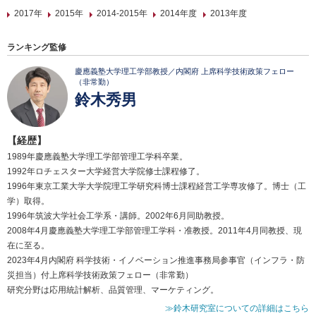
2017年
2015年
2014-2015年
2014年度
2013年度
ランキング監修
慶應義塾大学理工学部教授／内閣府 上席科学技術政策フェロー
（非常勤）
鈴木秀男
【経歴】
1989年慶應義塾大学理工学部管理工学科卒業。
1992年ロチェスター大学経営大学院修士課程修了。
1996年東京工業大学大学院理工学研究科博士課程経営工学専攻修了。博士（工
学）取得。
1996年筑波大学社会工学系・講師。2002年6月同助教授。
2008年4月慶應義塾大学理工学部管理工学科・准教授。2011年4月同教授、現
在に至る。
2023年4月内閣府 科学技術・イノベーション推進事務局参事官（インフラ・防
災担当）付上席科学技術政策フェロー（非常勤）
研究分野は応用統計解析、品質管理、マーケティング。
≫鈴木研究室についての詳細はこちら