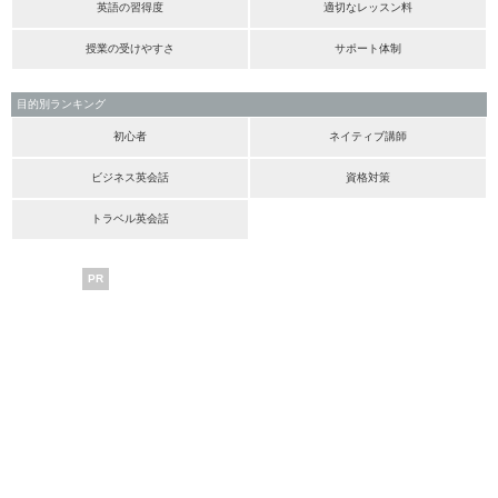
英語の習得度
適切なレッスン料
授業の受けやすさ
サポート体制
目的別ランキング
初心者
ネイティブ講師
ビジネス英会話
資格対策
トラベル英会話
PR