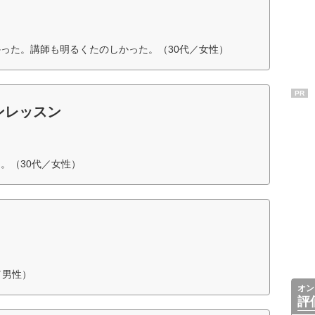
った。講師も明るくたのしかった。（30代／女性）
PR
ンレッスン
。（30代／女性）
／男性）
オン
評