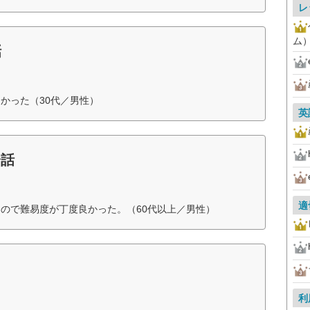
レ
ム
話
かった（30代／男性）
英
会話
適
ので難易度が丁度良かった。（60代以上／男性）
利