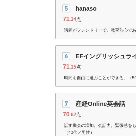
hanaso
71
.34
点
講師がフレンドリーで、教育熱心であ
EFイングリッシュラ
71
.15
点
時間を自由に選ぶことができる。（5
産経Online英会話
70
.62
点
話す機会の増加。会話力。緊張感を
（40代／男性）