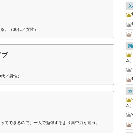
入
る。（30代／女性）
講
イブ
ム
0代／男性）
カ
ム
もってできるので、一人で勉強するより集中力が違う。