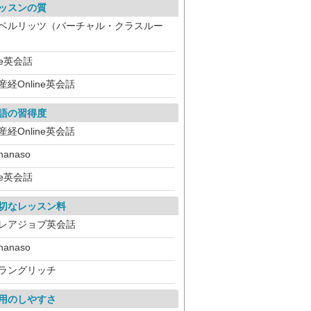
ッスンの質
ベルリッツ（バーチャル・クラスルー
）
e英会話
産経Online英会話
語の習得度
産経Online英会話
hanaso
e英会話
切なレッスン料
レアジョブ英会話
hanaso
ラングリッチ
用のしやすさ