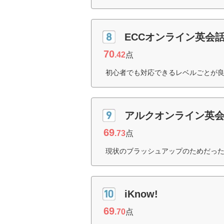
ECCオンライン英会
70
.42
点
初心者でも対応できるレベルごとが良
アルクオンライン英
69
.73
点
現状のブラッシュアップのためだった
iKnow!
69
.70
点