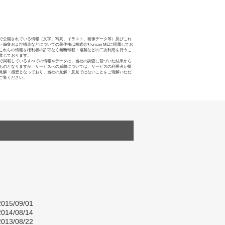
で公開されている情報（文字、写真、イラスト、画像データ等）及びこれ
・編集および構造などについての著作権は株式会社oricon MEに帰属してお
これらの情報を権利者の許可なく無断転載・複製などの二次利用を行うこ
禁じております。
で掲載しているすべての情報やデータは、当社の調査に基づいた結果から
ものとなりますが、サービスへの感想については、サービスの利用者が提
見解・感想となっており、当社の見解・意見ではないことをご理解いただ
ご覧ください。
015/09/01
014/08/14
013/08/22