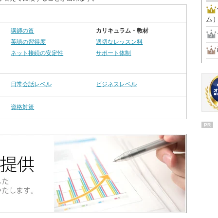
ム
講師の質
カリキュラム・教材
英語の習得度
適切なレッスン料
ネット接続の安定性
サポート体制
日常会話レベル
ビジネスレベル
資格対策
PR