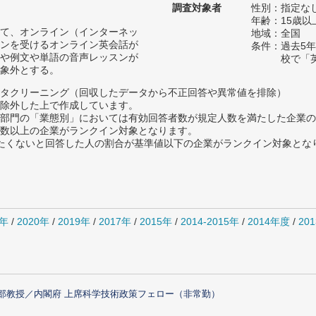
調査対象者
性別：指定な
年齢：15歳以
て、オンライン（インターネッ
地域：全国
ンを受けるオンライン英会話が
条件：過去5
や例文や単語の音声レッスンが
校で「
象外とする。
タクリーニング（回収したデータから不正回答や異常値を排除）
除外した上で作成しています。
部門の「業態別」においては有効回答者数が規定人数を満たした企業の
数以上の企業がランクイン対象となります。
薦めたくないと回答した人の割合が基準値以下の企業がランクイン対象とな
1年
/
2020年
/
2019年
/
2017年
/
2015年
/
2014-2015年
/
2014年度
/
20
部教授／内閣府 上席科学技術政策フェロー（非常勤）