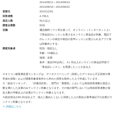
2014/08/11～2014/08/14
2013/08/16～2013/08/22
更新日
2015/12/01
回答者数
4,796人
規定人数
50人以上
調査企業数
60社
定義
通話無料ソフト等を使って、オンライン（インターネット上）
で英会話のレッスンを受けるオンライン英会話が対象。電話で
のレッスンや例文や単語の音声レッスンが受けられるアプリ等
は対象外とする。
調査対象者
性別：指定なし
年齢：15歳以上
地域：全国
条件：過去5年以内に、3ヶ月以上オンラインの英会話学校で
「英会話レッスン」を受講したことがある人
※オリコン顧客満足度ランキングは、データクリーニング（回収したデータから不正回答や異
常値を排除）および調査対象者条件から外れた回答を除外した上で作成しています。
※「総合ランキング」、「評価項目別」、部門の「業態別」においては有効回答者数が規定人
数を満たした企業のみランクイン対象となります。その他の部門においては有効回答者数が規
定人数の半数以上の企業がランクイン対象となります。
※総合得点が60.00点以上で、他人に薦めたくないと回答した人の割合が基準値以下の企業がラ
ンクイン対象となります。
≫ 詳細はこちら