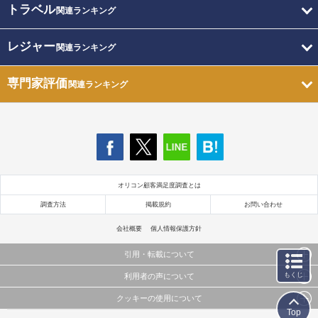
トラベル
関連ランキング
レジャー
関連ランキング
専門家評価
関連ランキング
オリコン顧客満足度調査とは
調査方法
掲載規約
お問い合わせ
会社概要
個人情報保護方針
引用・転載について
もくじ
利用者の声について
当サイトで公開されている情報（文字、写真、イラスト、画像データ等）及びこれらの配置・
編集および構造などについての著作権は株式会社oricon MEに帰属しております。
クッキーの使用について
当サイトに掲載している内容はすべてサービスの利用者が提出された見解・感想です。
これらの情報を権利者の許可なく無断転載・複製などの二次利用を行うことは固く禁じており
Top
弊社が内容について正確性を含め一切保証するものではありません。
ます。