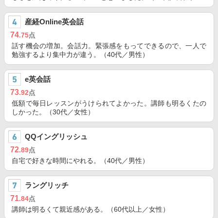
産経Online英会話
74
.75
点
話す機会の増加。会話力。緊張感をもってできるので、一人で
勉強するより集中力が違う。（40代／男性）
e英会話
73
.92
点
低額で毎日レッスンがうけられてよかった。講師も明るくたの
しかった。（30代／女性）
QQイングリッシュ
72
.89
点
自宅で好きな時間にやれる。（40代／男性）
ラングリッチ
71
.84
点
講師は明るくて親近感がある。（60代以上／女性）