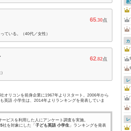
教
65
.30
点
っている。（40代／女性）
カ
62
ブ
.82
点
性）
レ
オリコンを前身企業に1967年よりスタート。2006年から
も英語 小学生は、2014年よりランキングを発表していま
レ
サービスを利用した
人にアンケート調査を実施。
55
社を対象にした「
子ども英語 小学生
」ランキングを発表