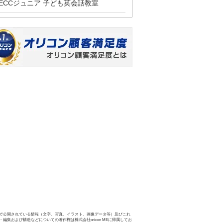
ECCジュニア 子ども英会話教室
で公開されている情報（文字、写真、イラスト、画像データ等）及びこれ
・編集および構造などについての著作権は株式会社oricon MEに帰属してお