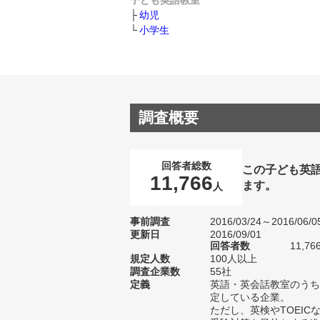
子ども英語教室
幼児
小学生
調査概要
回答者総数
この子ども英
11,766
ます。
人
事前調査
2016/03/24～2016/06/0
更新日
2016/09/01
回答者数
11,76
規定人数
100人以上
調査企業数
55社
定義
英語・英会話教室のうち
定している企業。
ただし、英検やTOEI