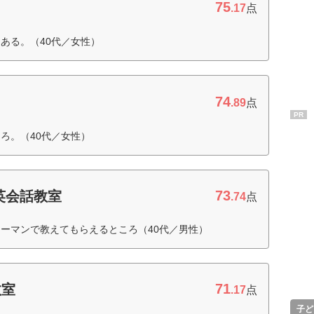
75
.17
点
ある。（40代／女性）
74
.89
点
PR
ろ。（40代／女性）
73
英会話教室
.74
点
ーマンで教えてもらえるところ（40代／男性）
71
教室
.17
点
子ど