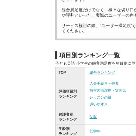
総合満足度だけでなく、様々な切り口
や評判といった、実際のユーザーの声
サービス検討の際、“ユーザー満足度”
てください。
項目別ランキング一覧
子ども英語 小学生の顧客満足度を項目別に
TOP
総合ランキング
入会手続き・特典
教室の清潔度・雰囲気
評価項目別
ランキング
レッスンの質
通いやすさ
保護者別
父親
ランキング
学齢別
低学年
ランキング