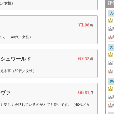
評
代／女性）
入
71
.06
点
い。（40代／女性）
ス
67
ッシュワールド
.32
点
える事（30代／女性）
先
66
ルヴァ
.81
点
も楽しく会話しているのがとても良いです。（40代／女