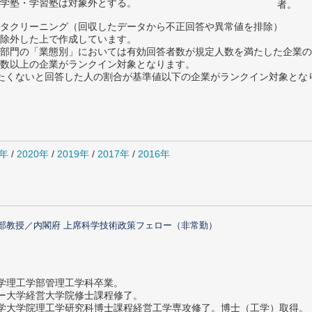
学塾・学習塾は対象外とする。
者。
タクリーニング（回収したデータから不正回答や異常値を排除）
除外した上で作成しています。
部門の「業態別」においては有効回答者数が規定人数を満たした企業の
数以上の企業がランクイン対象となります。
薦めたくないと回答した人の割合が基準値以下の企業がランクイン対象とな
1年
/
2020年
/
2019年
/
2017年
/
2016年
部教授／内閣府 上席科学技術政策フェロー（非常勤）
大学理工学部管理工学科卒業。
ター大学経営大学院修士課程修了。
大学大学院理工学研究科博士課程経営工学専攻修了。博士（工学）取得。