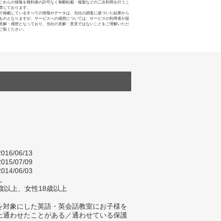
これらの情報を権利者の許可なく無断転載・複製などの二次利用を行うこ
禁じております。
で掲載しているすべての情報やデータは、当社の調査に基づいた結果から
ものとなりますが、サービスへの感想については、サービスの利用者が提
見解・感想となっており、当社の見解・意見ではないことをご理解いただ
ご覧ください。
016/06/13
015/07/09
014/06/03
し
歳以上、女性18歳以上
を対象にした英語・英会話教室にお子様を
上通わせたことがある／通わせている保護