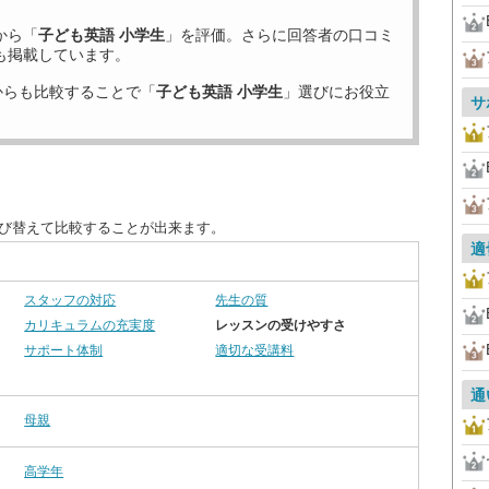
から「
子ども英語 小学生
」を評価。さらに回答者の口コミ
も掲載しています。
からも比較することで「
子ども英語 小学生
」選びにお役立
サ
並び替えて比較することが出来ます。
適
スタッフの対応
先生の質
カリキュラムの充実度
レッスンの受けやすさ
サポート体制
適切な受講料
通
母親
高学年