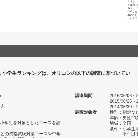
ります。
とは固く
当サイト
作成した
出された
いた上で
語 小学生ランキングは、オリコンの以下の調査に基づいてい
5
調査期間
2016/06/06～2
2015/06/25～2
6人
2014/05/30～2
調査対象者
性別：指定な
年齢：男性20
小学生を対象としたコースを設
地域：全国
条件：小学生
Cなどの資格試験対策コースや中学
半年以