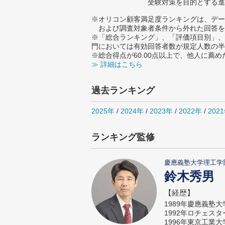
受験対策を目的とする進
※オリコン顧客満足度ランキングは、デー
および調査対象者条件から外れた回答を
※「総合ランキング」、「評価項目別」、
門においては有効回答者数が規定人数の半
※総合得点が60.00点以上で、他人に
≫ 詳細はこちら
過去ランキング
2025年
/
2024年
/
2023年
/
2022年
/
202
ランキング監修
慶應義塾大学理工学
鈴木秀男
【経歴】
1989年慶應義塾
1992年ロチェス
1996年東京工業