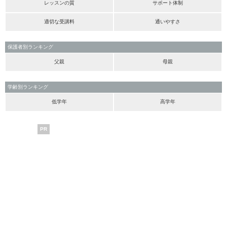
レッスンの質
サポート体制
適切な受講料
通いやすさ
保護者別ランキング
父親
母親
学齢別ランキング
低学年
高学年
PR