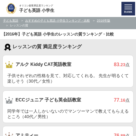
オリコン顧客満足度ランキング
子ども英語 小学生
子ども英語
おすすめの子ども英語 小学生ランキング・比較
2016年版
レッスンの質
【2016年】子ども英語 小学生のレッスンの質ランキング・比較
レッスンの質 満足度ランキング
アルク Kiddy CAT英語教室
83
.23
点
子供それぞれの性格を見て、対応してくれる。 先生が明るくて
楽しそう（30代／女性）
ECCジュニア 子ども英会話教室
77
.16
点
同学年では一人しかいないのでマンツーマンで教えてもらえる
ところ（40代／男性）
アミティー
76
.89
点