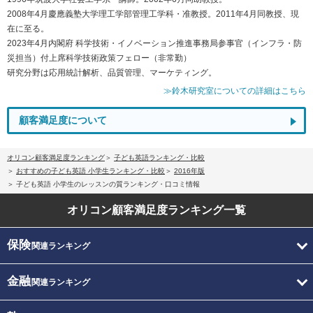
2008年4月慶應義塾大学理工学部管理工学科・准教授。2011年4月同教授、現
在に至る。
2023年4月内閣府 科学技術・イノベーション推進事務局参事官（インフラ・防
災担当）付上席科学技術政策フェロー（非常勤）
研究分野は応用統計解析、品質管理、マーケティング。
≫鈴木研究室についての詳細はこちら
顧客満足度について
オリコン顧客満足度ランキング
子ども英語ランキング・比較
おすすめの子ども英語 小学生ランキング・比較
2016年版
子ども英語 小学生のレッスンの質ランキング・口コミ情報
オリコン顧客満足度
ランキング一覧
保険
関連ランキング
金融
関連ランキング