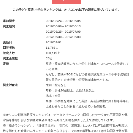
この子ども英語 小学生ランキングは、オリコンの以下の調査に基づいています。
事前調査
2016/03/24～2016/06/05
調査期間
2016/06/06～2016/06/13
2015/06/25～2015/07/09
2014/05/30～2014/06/03
更新日
2016/09/01
回答者数
11,766人
規定人数
100人以上
調査企業数
55社
定義
英語・英会話教室のうち小学生を対象としたコースを設定して
いる企業。
ただし、英検やTOEICなどの資格試験対策コースや中学受験対
策を目的とする進学塾・学習塾は対象外とする。
調査対象者
性別：指定なし
年齢：男性20歳以上、女性18歳以上
地域：全国
条件：小学生を対象にした英語・英会話教室にお子様を半年以
上通わせたことがある／通わせている保護者。
※オリコン顧客満足度ランキングは、データクリーニング（回収したデータから不正回答や異
常値を排除）および調査対象者条件から外れた回答を除外した上で作成しています。
※「総合ランキング」、「評価項目別」、部門の「業態別」においては有効回答者数が規定人
数を満たした企業のみランクイン対象となります。その他の部門においては有効回答者数が規