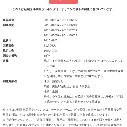
この子ども英語 小学生ランキングは、オリコンの以下の調査に基づいています。
事前調査
2016/03/24～2016/06/05
調査期間
2016/06/06～2016/06/13
2015/06/25～2015/07/09
2014/05/30～2014/06/03
更新日
2016/09/01
回答者数
11,766人
規定人数
100人以上
調査企業数
55社
定義
英語・英会話教室のうち小学生を対象としたコースを設定して
いる企業。
ただし、英検やTOEICなどの資格試験対策コースや中学受験対
策を目的とする進学塾・学習塾は対象外とする。
調査対象者
性別：指定なし
年齢：男性20歳以上、女性18歳以上
地域：全国
条件：小学生を対象にした英語・英会話教室にお子様を半年以
上通わせたことがある／通わせている保護者。
※オリコン顧客満足度ランキングは、データクリーニング（回収したデータから不正回答や異
常値を排除）および調査対象者条件から外れた回答を除外した上で作成しています。
※「総合ランキング」、「評価項目別」、部門の「業態別」においては有効回答者数が規定人
数を満たした企業のみランクイン対象となります。その他の部門においては有効回答者数が規