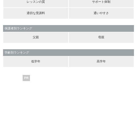
レッスンの質
サポート体制
適切な受講料
通いやすさ
保護者別ランキング
父親
母親
学齢別ランキング
低学年
高学年
PR