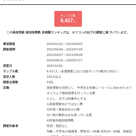
サンプル数
6,417
人
この高校受験 個別指導塾 首都圏ランキングは、オリコンの以下の調査に基づいています。
事前調査
2022/01/31～2022/04/25
調査期間
2022/04/26～2022/07/19
2021/04/27～2021/06/28
2020/06/18～2020/07/17
更新日
2022/11/01
サンプル数
6,417人（全国調査における総サンプル数20,233人）
規定人数
100人以上
調査企業数
53社
定義
高校受験を目的とし、中学生を対象に一人一人に合わせたカリ
キュラムで個別指導を行っている塾
ただし、以下は対象外とする
1)高校受験向けではない塾
2)中高一貫校生向けの塾
3)一部の教科のみを扱っている塾
4)学校内個別指導塾
調査対象者
性別：指定なし
年齢：中学生の保護者：男性32～69歳 女性30～69歳 高校生