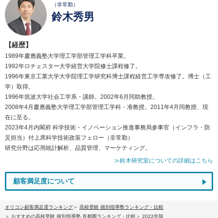
（非常勤）
鈴木秀男
【経歴】
1989年慶應義塾大学理工学部管理工学科卒業。
1992年ロチェスター大学経営大学院修士課程修了。
1996年東京工業大学大学院理工学研究科博士課程経営工学専攻修了。博士（工
学）取得。
1996年筑波大学社会工学系・講師。2002年6月同助教授。
2008年4月慶應義塾大学理工学部管理工学科・准教授。2011年4月同教授、現
在に至る。
2023年4月内閣府 科学技術・イノベーション推進事務局参事官（インフラ・防
災担当）付上席科学技術政策フェロー（非常勤）
研究分野は応用統計解析、品質管理、マーケティング。
≫鈴木研究室についての詳細はこちら
顧客満足度について
オリコン顧客満足度ランキング
高校受験 個別指導塾ランキング・比較
おすすめの高校受験 個別指導塾 首都圏ランキング・比較
2022年版