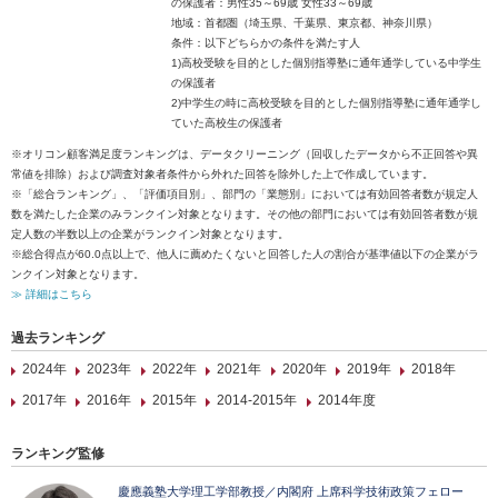
の保護者：男性35～69歳 女性33～69歳
地域：首都圏（埼玉県、千葉県、東京都、神奈川県）
条件：以下どちらかの条件を満たす人
1)高校受験を目的とした個別指導塾に通年通学している中学生
の保護者
2)中学生の時に高校受験を目的とした個別指導塾に通年通学し
ていた高校生の保護者
※オリコン顧客満足度ランキングは、データクリーニング（回収したデータから不正回答や異
常値を排除）および調査対象者条件から外れた回答を除外した上で作成しています。
※「総合ランキング」、「評価項目別」、部門の「業態別」においては有効回答者数が規定人
数を満たした企業のみランクイン対象となります。その他の部門においては有効回答者数が規
定人数の半数以上の企業がランクイン対象となります。
※総合得点が60.0点以上で、他人に薦めたくないと回答した人の割合が基準値以下の企業がラ
ンクイン対象となります。
≫ 詳細はこちら
過去ランキング
2024年
2023年
2022年
2021年
2020年
2019年
2018年
2017年
2016年
2015年
2014-2015年
2014年度
ランキング監修
慶應義塾大学理工学部教授／内閣府 上席科学技術政策フェロー