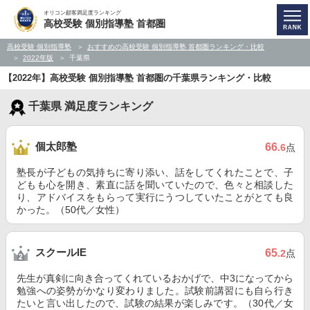
オリコン顧客満足度ランキング
高校受験 個別指導塾 首都圏
高校受験 個別指導塾
おすすめの高校受験 個別指導塾 首都圏ランキング・比較
2022年版
千葉県
【2022年】高校受験 個別指導塾 首都圏の千葉県ランキング・比較
千葉県 満足度ランキング
個太郎塾
66
.6
点
塾長が子どもの気持ちに寄り添い、話をしてくれたことで、子
どもも心を開き、素直に話を聞いていたので、色々と相談した
り、アドバイスをもらって実行にうつしていたことがとても良
かった。（50代／女性）
スクールIE
65
.2
点
先生が真剣に向き合ってくれているおかげで、中3になってから
勉強への姿勢がかなり変わりました。試験前講習にも自ら行き
たいと言い出したので、試験の結果が楽しみです。（30代／女