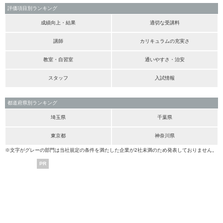
評価項目別ランキング
成績向上・結果
適切な受講料
講師
カリキュラムの充実さ
教室・自習室
通いやすさ・治安
スタッフ
入試情報
都道府県別ランキング
埼玉県
千葉県
東京都
神奈川県
※文字がグレーの部門は当社規定の条件を満たした企業が2社未満のため発表しておりません。
PR