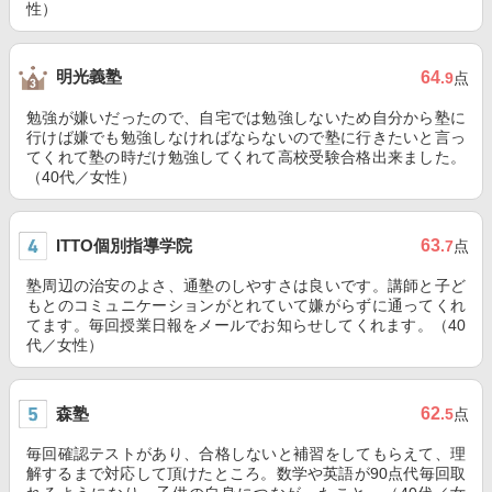
性）
明光義塾
64
.9
点
勉強が嫌いだったので、自宅では勉強しないため自分から塾に
行けば嫌でも勉強しなければならないので塾に行きたいと言っ
てくれて塾の時だけ勉強してくれて高校受験合格出来ました。
（40代／女性）
ITTO個別指導学院
63
.7
点
塾周辺の治安のよさ、通塾のしやすさは良いです。講師と子ど
もとのコミュニケーションがとれていて嫌がらずに通ってくれ
てます。毎回授業日報をメールでお知らせしてくれます。（40
代／女性）
森塾
62
.5
点
毎回確認テストがあり、合格しないと補習をしてもらえて、理
解するまで対応して頂けたところ。数学や英語が90点代毎回取