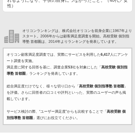
れるようになり、子供の自身につながったこと。（40代／女
性）
オリコンランキングは、株式会社オリコンを前身企業に1967年より
スタート。2006年からは顧客満足度調査を開始。高校受験 個別指
導塾 首都圏は、2014年よりランキングを発表しています。
オリコン顧客満足度調査では、実際にサービスを利用した
6,417
人にアンケ
ート調査を実施。
満足度に関する回答を基に、調査企業
53
社を対象にした「
高校受験 個別指
導塾 首都圏
」ランキングを発表しています。
総合満足度だけでなく、様々な切り口から「
高校受験 個別指導塾 首都圏
」
を評価。さらに回答者の口コミや評判といった、実際のユーザーの声も掲
載しています。
サービス検討の際、“ユーザー満足度”からも比較することで「
高校受験 個
別指導塾 首都圏
」選びにお役立てください。