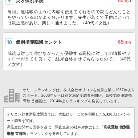
英才個別学院
65
.8
点
毎回、連絡帳のように内容を伝えてくれるので親もどんなこと
をやっているのかよく分かります。先生が若くて子供にとって
は親近感があり、楽しく通えました。（40代／女性）
個別指導臨海セレクト
65
.4
点
成績は対して伸びなかったが受験する高校に対しての情報やフ
ォローがとても良くて、結果合格させてもらったので。（40代
／女性）
オリコンランキングは、株式会社オリコンを前身企業に1967年より
スタート。2006年からは顧客満足度調査を開始。高校受験 個別指
導塾 首都圏は、2014年よりランキングを発表しています。
オリコン顧客満足度調査では、実際にサービスを利用した
5,310
人にアンケ
ート調査を実施。
満足度に関する回答を基に、調査企業
55
社を対象にした「
高校受験 個別指
導塾 首都圏
」ランキングを発表しています。