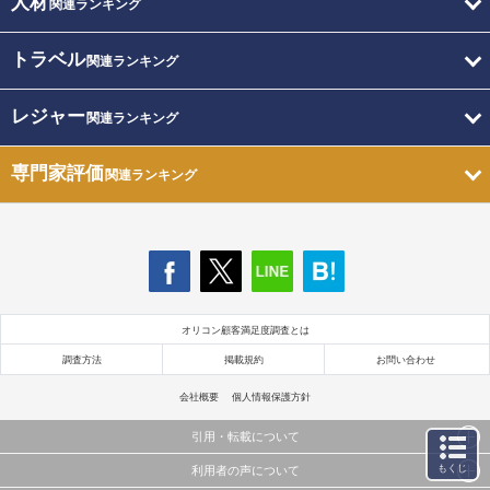
人材
関連ランキング
トラベル
関連ランキング
レジャー
関連ランキング
専門家評価
関連ランキング
オリコン顧客満足度調査とは
調査方法
掲載規約
お問い合わせ
会社概要
個人情報保護方針
引用・転載について
もくじ
利用者の声について
当サイトで公開されている情報（文字、写真、イラスト、画像データ等）及びこれらの配置・