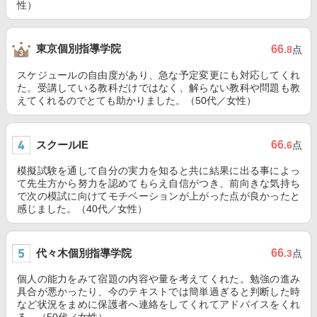
性）
東京個別指導学院
66
.8
点
スケジュールの自由度があり、急な予定変更にも対応してくれ
た。受講している教科だけではなく、解らない教科や問題も教
えてくれるのでとても助かりました。（50代／女性）
スクールIE
66
.6
点
模擬試験を通して自分の実力を知ると共に結果に出る事によっ
て先生方から努力を認めてもらえ自信がつき、前向きな気持ち
で次の模試に向けてモチベーションが上がった点が良かったと
感じました。（40代／女性）
代々木個別指導学院
66
.3
点
個人の能力をみて宿題の内容や量を考えてくれた。勉強の進み
具合が悪かったり、今のテキストでは簡単過ぎると判断した時
など状況をまめに保護者へ連絡をしてくれてアドバイスをくれ