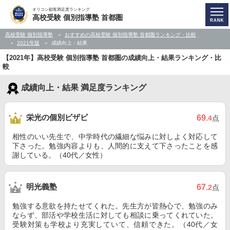
オリコン顧客満足度ランキング
高校受験 個別指導塾 首都圏
高校受験 個別指導塾
おすすめの高校受験 個別指導塾 首都圏ランキング・比較
2021年版
成績向上・結果
【2021年】高校受験 個別指導塾 首都圏の成績向上・結果ランキング・比
較
成績向上・結果 満足度ランキング
栄光の個別ビザビ
69
.4
点
相性のいい先生で、中学時代の繊細な悩みに対しよく対応して
下さった。勉強内容よりも、人間的に支えて下さったことを感
謝している。（40代／女性）
明光義塾
67
.2
点
勉強する意欲を持たせてくれた。先生方が皆熱心で、勉強のみ
ならず、部活や学校生活に対しても相談に乗ってくれていた。
受験対策も学校より充実していて、信頼できた。（40代／女