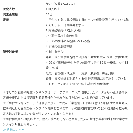
サンプル数17,150人）
規定人数
100人以上
調査企業数
55社
定義
中学生を対象に高校受験を目的とした個別指導を行っている塾
ただし、以下は対象外とする
1)高校受験向けではない塾
2)中高一貫校生向けの塾
3)一部の教科のみを扱っている塾
4)学校内個別指導塾
調査対象者
性別：指定なし
年齢：現役中学生を持つ保護者：男性32歳～69歳、女性30歳
～69歳／現役高校生を持つ保護者：男性35歳～69歳、女性33
歳～69歳
地域：首都圏（埼玉県、千葉県、東京都、神奈川県）
条件：高校受験を対象とする個別指導塾に通年通学している
（したことのある）現役中学生/高校生の保護者
※オリコン顧客満足度ランキングは、データクリーニング（回収したデータから不正回答や異
常値を排除）および調査対象者条件から外れた回答を除外した上で作成しています。
※「総合ランキング」、「評価項目別」、部門の「業態別」においては有効回答者数が規定人
数を満たした企業のみランクイン対象となります。その他の部門においては有効回答者数が規
定人数の半数以上の企業がランクイン対象となります。
※総合得点が60.0点以上で、他人に薦めたくないと回答した人の割合が基準値以下の企業がラ
ンクイン対象となります。
≫ 詳細はこちら