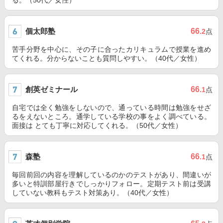
る。（50代／女性）
個太郎塾
66
.2
点
苦手分野を中心に、その子に合ったカリキュラムで授業を進め
てくれる。分からないことも質問しやすい。（40代／女性）
創英ゼミナール
66
.1
点
自宅では全く勉強をしないので、通っている時間は勉強をせざ
るをえないところ。通学している学校の事をよく調べている。
面接は とても丁寧に対応してくれる。（50代／女性）
森塾
66
.1
点
毎回前回の内容を理解しているのかのテストがあり、間違いが
多いと特訓部屋行きでしっかりフォロー。定期テスト前は受講
していない教科もテスト対策あり。（40代／女性）